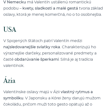
V Nemecku
má Valentín ustálenú romantickú
podobu –
kvety, sladkosti a malé gestá
tvoria základ
oslavy, ktorá je menej komerčná, no o to osobnejšia.
USA
V Spojených štátoch patrí Valentín medzi
najsledovanejšie sviatky roka
. Charakterizujú ho
výraznejšie darčeky, personalizované predmety a
časté
obdarúvanie šperkami
. Silná je aj tradícia
valentínok.
Ázia
Valentínske oslavy majú v Ázii
vlastný rytmus a
symboliku
. V Japonsku a Kórei ženy darujú mužom
čokoládu, pričom muži toto gesto opätujú až o