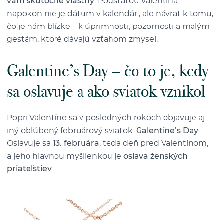
vám skutočne vlastný
. Podstatou Valentína
napokon nie je dátum v kalendári, ale návrat k tomu,
čo je nám blízke – k úprimnosti, pozornosti a malým
gestám, ktoré dávajú vzťahom zmysel.
Galentine’s Day – čo to je, kedy
sa oslavuje a ako sviatok vznikol
Popri Valentíne sa v posledných rokoch objavuje aj
iný obľúbený februárový sviatok:
Galentine’s Day
.
Oslavuje sa
13. februára
, teda deň pred Valentínom,
a jeho hlavnou myšlienkou je
oslava ženských
priateľstiev
.