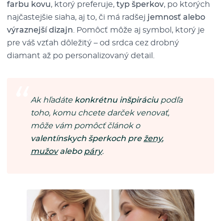
farbu kovu
, ktorý preferuje,
typ šperkov
, po ktorých
najčastejšie siaha, aj to, či má radšej
jemnosť alebo
výraznejší dizajn
. Pomôcť môže aj symbol, ktorý je
pre váš vzťah dôležitý – od srdca cez drobný
diamant až po personalizovaný detail.
Ak hľadáte
konkrétnu inšpiráciu
podľa
toho, komu chcete darček venovať,
môže vám pomôcť článok o
valentínskych šperkoch pre
ženy
,
mužov
alebo
páry
.