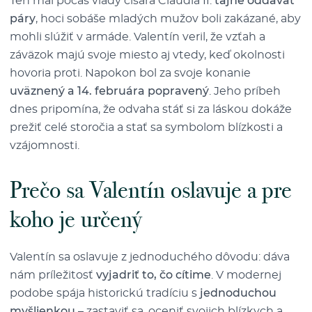
Ten mal počas vlády cisára Claudia II.
tajne oddávať
páry
, hoci sobáše mladých mužov boli zakázané, aby
mohli slúžiť v armáde. Valentín veril, že vzťah a
záväzok majú svoje miesto aj vtedy, keď okolnosti
hovoria proti. Napokon bol za svoje konanie
uväznený a 14. februára popravený
. Jeho príbeh
dnes pripomína, že odvaha stáť si za láskou dokáže
prežiť celé storočia a stať sa symbolom blízkosti a
vzájomnosti.
Prečo sa Valentín oslavuje a pre
koho je určený
Valentín sa oslavuje z jednoduchého dôvodu: dáva
nám príležitosť
vyjadriť to, čo cítime
. V modernej
podobe spája historickú tradíciu s
jednoduchou
myšlienkou
– zastaviť sa, oceniť svojich blízkych a