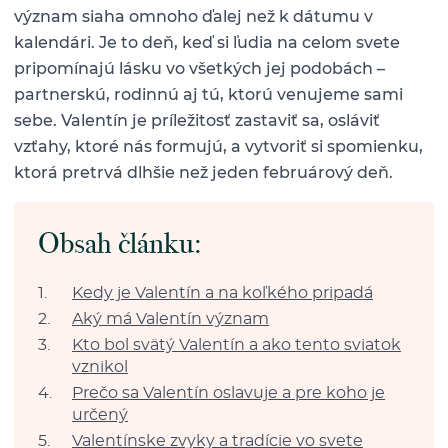
význam siaha omnoho ďalej než k dátumu v
kalendári. Je to deň, keď si ľudia na celom svete
pripomínajú lásku vo všetkých jej podobách –
partnerskú, rodinnú aj tú, ktorú venujeme sami
sebe. Valentín je príležitosť zastaviť sa, osláviť
vzťahy, ktoré nás formujú, a vytvoriť si spomienku,
ktorá pretrvá dlhšie než jeden februárový deň.
Obsah článku:
Kedy je Valentín a na koľkého pripadá
Aký má Valentín význam
Kto bol svätý Valentín a ako tento sviatok
vznikol
Prečo sa Valentín oslavuje a pre koho je
určený
Valentínske zvyky a tradície vo svete