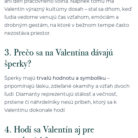
ani deň pracovného voľna. Napriek tomu má
Valentín výrazný kultúrny dosah – stal sa dňom, keď
ľudia vedome venujú čas vzťahom, emóciám a
drobným gestám, na ktoré v bežnom tempe často
nezostáva priestor.
3. Prečo sa na Valentína dávajú
šperky?
Šperky majú
trvalú hodnotu a symboliku
–
pripomínajú lásku, zdieľané okamihy a vzťah dvoch
ľudí. Diamanty reprezentujú stálosť a večnosť,
prstene či náhrdelníky nesú príbeh, ktorý sa k
Valentínu dokonale hodí.
4. Hodí sa Valentín aj pre