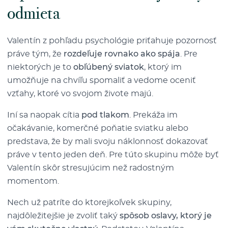
odmieta
Valentín z pohľadu psychológie priťahuje pozornosť
práve tým, že
rozdeľuje rovnako ako spája
. Pre
niektorých je to
obľúbený sviatok
, ktorý im
umožňuje na chvíľu spomaliť a vedome oceniť
vzťahy, ktoré vo svojom živote majú.
Iní sa naopak cítia
pod tlakom
. Prekáža im
očakávanie, komerčné poňatie sviatku alebo
predstava, že by mali svoju náklonnosť dokazovať
práve v tento jeden deň. Pre túto skupinu môže byť
Valentín skôr stresujúcim než radostným
momentom.
Nech už patríte do ktorejkoľvek skupiny,
najdôležitejšie je zvoliť taký
spôsob oslavy, ktorý je