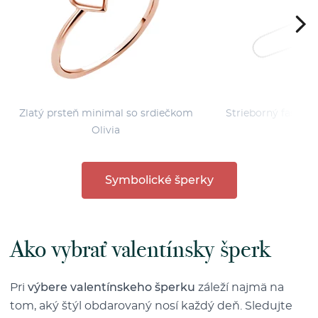
Zlatý prsteň minimal so srdiečkom
Strieborný fashion
Olivia
Symbolické šperky
Ako vybrať valentínsky šperk
Pri
výbere valentínskeho šperku
záleží najmä na
tom, aký štýl obdarovaný nosí každý deň. Sledujte