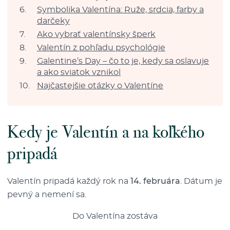
Symbolika Valentína: Ruže, srdcia, farby a
darčeky
Ako vybrať valentínsky šperk
Valentín z pohľadu psychológie
Galentine’s Day – čo to je, kedy sa oslavuje
a ako sviatok vznikol
Najčastejšie otázky o Valentíne
Kedy je Valentín a na koľkého
pripadá
Valentín pripadá každý rok na
14. februára
. Dátum je
pevný a nemení sa.
Do Valentína zostáva