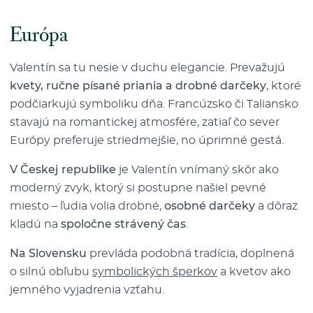
Európa
Valentín sa tu nesie v duchu elegancie. Prevažujú
kvety, ručne písané priania a drobné darčeky
, ktoré
podčiarkujú symboliku dňa. Francúzsko či Taliansko
stavajú na romantickej atmosfére, zatiaľ čo sever
Európy preferuje striedmejšie, no úprimné gestá.
V Českej republike
je Valentín vnímaný skôr ako
moderný zvyk, ktorý si postupne našiel pevné
miesto – ľudia volia drobné,
osobné darčeky
a dôraz
kladú na
spoločne strávený čas
.
Na Slovensku
prevláda podobná tradícia, doplnená
o silnú obľubu
symbolických šperkov
a kvetov ako
jemného vyjadrenia vzťahu.