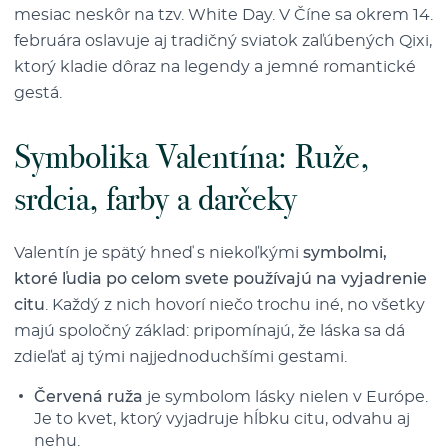
mesiac neskôr na tzv. White Day. V Číne sa okrem 14.
februára oslavuje aj tradičný sviatok zaľúbených Qixi,
ktorý kladie dôraz na legendy a jemné romantické
gestá.
Symbolika Valentína: Ruže,
srdcia, farby a darčeky
Valentín je spätý hneď s niekoľkými
symbolmi,
ktoré ľudia po celom svete používajú na vyjadrenie
citu
. Každý z nich hovorí niečo trochu iné, no všetky
majú spoločný základ: pripomínajú, že láska sa dá
zdieľať aj tými najjednoduchšími gestami.
Červená ruža
je symbolom lásky nielen v Európe.
Je to kvet, ktorý vyjadruje hĺbku citu, odvahu aj
nehu.