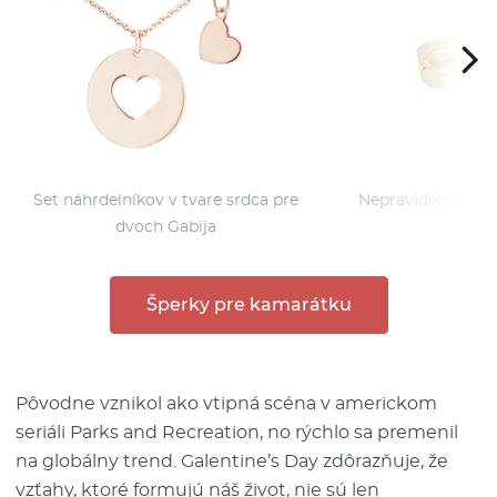
Set náhrdelníkov v tvare srdca pre
Nepravidelný stri
dvoch Gabija
Šperky pre kamarátku
Pôvodne vznikol ako vtipná scéna v americkom
seriáli Parks and Recreation, no rýchlo sa premenil
na globálny trend. Galentine’s Day zdôrazňuje, že
vzťahy, ktoré formujú náš život, nie sú len