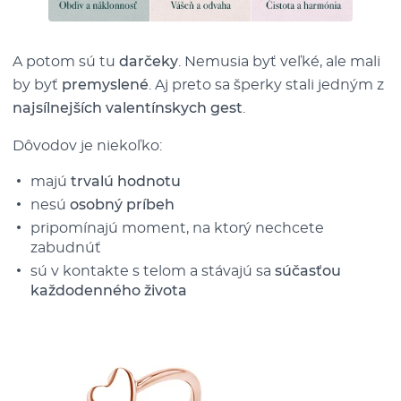
A potom sú tu
darčeky
. Nemusia byť veľké, ale mali
by byť
premyslené
. Aj preto sa šperky stali jedným z
najsílnejších valentínskych gest
.
Dôvodov je niekoľko:
majú
trvalú hodnotu
nesú
osobný príbeh
pripomínajú moment, na ktorý nechcete
zabudnúť
sú v kontakte s telom a stávajú sa
súčasťou
každodenného života