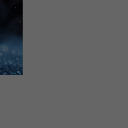
Doživotný servis
Doručeni
Súťaž be
:
eppic
U nás máte starostlivosť o šperky zadarmo
Využite možn
po celý život.