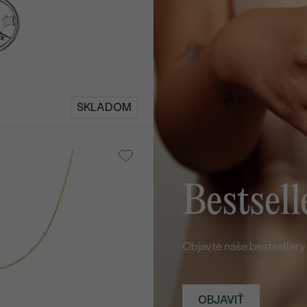
Objavte naše bestsellery
OBJAVIŤ