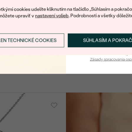
váš prvý ná
tkými cookies udelíte kliknutím na tlačidlo „Súhlasím a pokračo
môžete upraviť v
nastavení volieb
. Podrobnosti a všetky dôležit
LEN TECHNICKÉ COOKIES
SÚHLASÍM A POKRA
Prihlásiť sa a zís
Vaša e-mailová adresa je 
Zásady spracovania os
SKLADOM
Bestsell