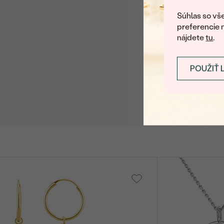
Súhlas so vše
preferencie 
nájdete
tu
.
POUŽIŤ 
thy
Malý princ
SKLADOM
189
€ 89