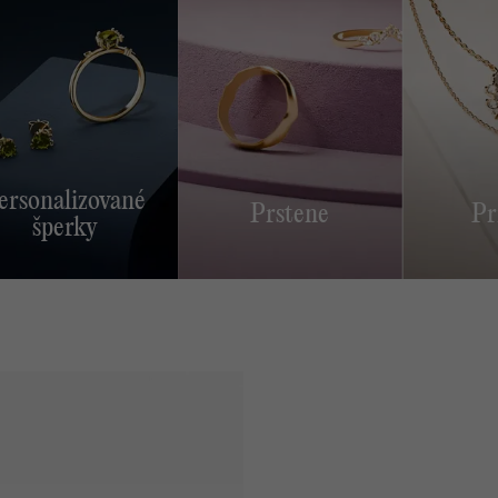
Špe
uni
Poďte s nami