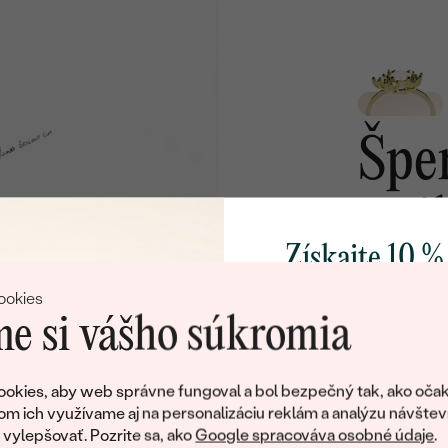
Nech už je 
akákoľvek, s
inšpirujte sa
našej ponuky
ŠPERKY 
Získajte 10 %
svoj prvý 
ookies
e si vášho súkromia
Pridajte sa k nám a 
poctivo vyrábaných 
okies, aby web správne fungoval a bol bezpečný tak, ako očak
Ako darček na priv
om ich využívame aj na personalizáciu reklám a analýzu návštev
obratom pošleme zľ
ylepšovať. Pozrite sa, ako
Google spracováva osobné údaje
.