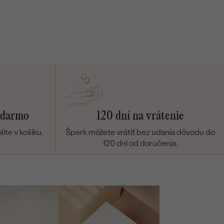
ívesky
Náušnice