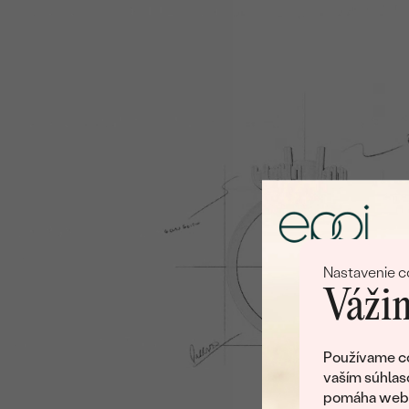
Nastavenie c
Vážim
Používame co
vaším súhlas
pomáha web v