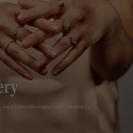
 - najobľúbenejšie kúsky našich zákazníkov.
VŠETKY ČLÁNKY