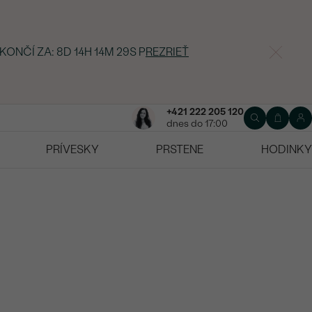
 KONČÍ ZA:
8D 14H 14M 27S
P
REZRIEŤ
+421 222 205 120
dnes do 17:00
PRÍVESKY
PRSTENE
HODINKY