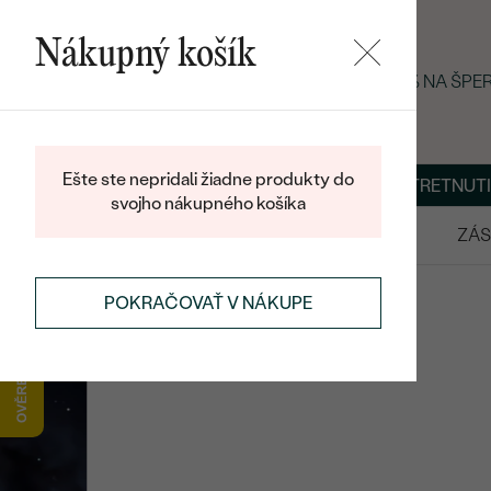
Nákupný košík
LETNÝ BLACK FRIDAY: −25 % NA ŠP
Ešte ste nepridali žiadne produkty do
O NÁS
BLOG
ŠPERKY NA MIERU
DOHODNÚŤ STRETNUTI
svojho nákupného košíka
VÝPREDAJ
SVADOBNÉ OBRÚČKY
ZÁS
POKRAČOVAŤ V NÁKUPE