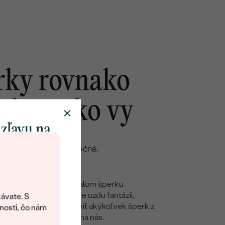
vaša predstava o dokonalom šperku
plníme vám ju. Popustite uzdu fantázii,
, alebo si nechajte upraviť akýkoľvek šperk z
 a zvyšok už nechajte na nás.
NA MIERU
 zľavu na
klenot
objavte svet
šperkov Eppi.
ávate. S
ítanie vám
nosti, čo nám
avový kód na