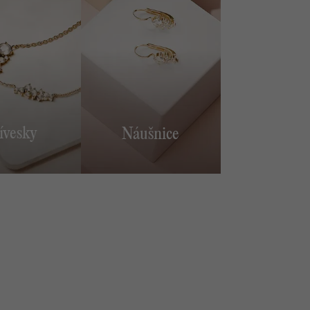
rky rovnako
kátne ako vy
 vytvoriť niečo jedinečné.