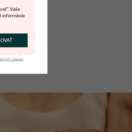
kup.
vať". Vaše
é informácie
ČOVAŤ
kať zľavu
u nás v bezpečí.
obných údajov
ery