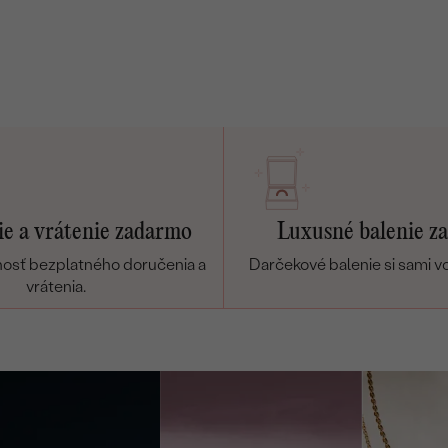
ersonalizované
Prstene
Pr
šperky