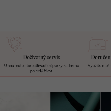
Vyhrajte voucher na svadobné obrúčky v hodnote až
1 000 €
SVADOBNÉ OBRÚČKY ZADARMO
Zásnubné
P
Svadobné
prstene
obrúčky