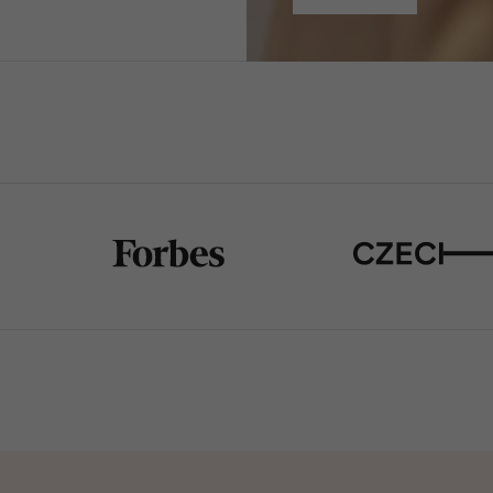
še príbehy, naše špe