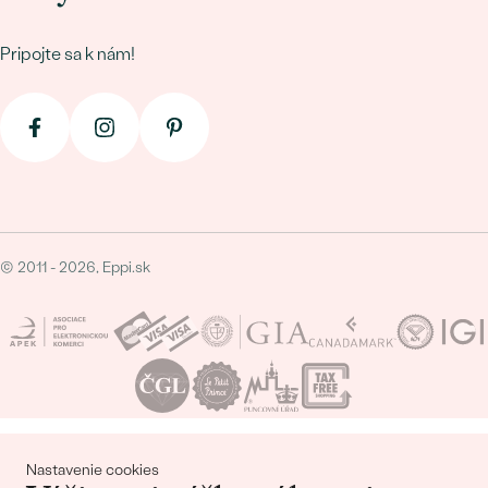
Pripojte sa k nám!
© 2011 - 2026, Eppi.sk
Nákupný košík
Nastavenie cookies