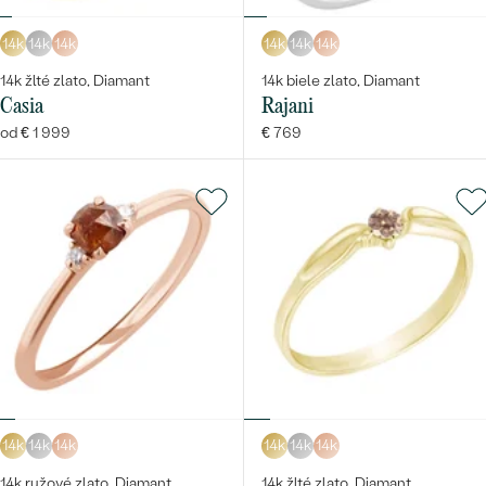
14k
14k
14k
14k
14k
14k
14k žlté zlato, Diamant
14k biele zlato, Diamant
Casia
Rajani
od € 1 999
€ 769
14k
14k
14k
14k
14k
14k
14k ružové zlato, Diamant
14k žlté zlato, Diamant