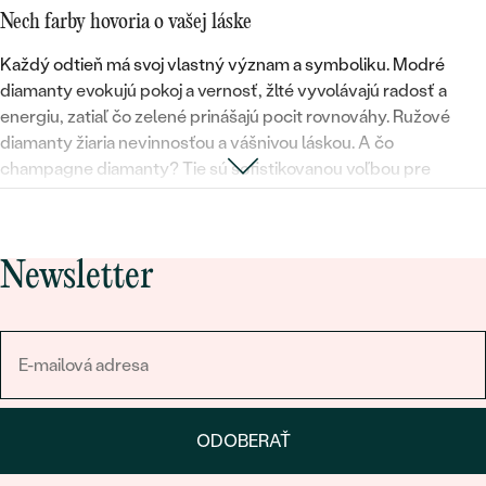
Nech farby hovoria o vašej láske
Každý odtieň má svoj vlastný význam a symboliku. Modré
diamanty evokujú pokoj a vernosť, žlté vyvolávajú radosť a
energiu, zatiaľ čo zelené prinášajú pocit rovnováhy. Ružové
diamanty žiaria nevinnosťou a vášnivou láskou. A čo
champagne diamanty? Tie sú sofistikovanou voľbou pre
milovníkov nadčasovej elegancie. Vyberte si
diamantový
prsteň
, ktorý najlepšie vystihuje osobnosť vašej budúcej
nevesty.
Newsletter
Luxus na dosah ruky: rôzne abrazíva a drahé kovy
Naše zásnubné prstene s farebnými diamantmi sú k dispozícii v
rôznych prevedeniach
- od klasického okrúhleho brusu až po
moderný princeznovský alebo romantický oválny brus. Vybrať
si môžete z luxusného bieleho, žltého alebo ružového zlata,
alebo prestížnej platiny, ktorá zaručí prsteňu dlhú životnosť a
ODOBERAŤ
neodolateľný vzhľad.