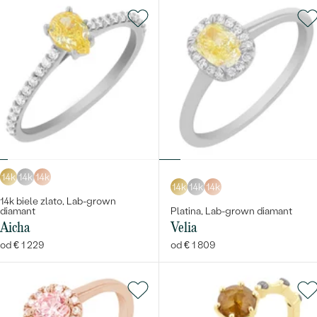
14k
14k
14k
14k
14k
14k
14k biele zlato, Lab-grown
diamant
Platina, Lab-grown diamant
Aicha
Velia
od € 1 229
od € 1 809