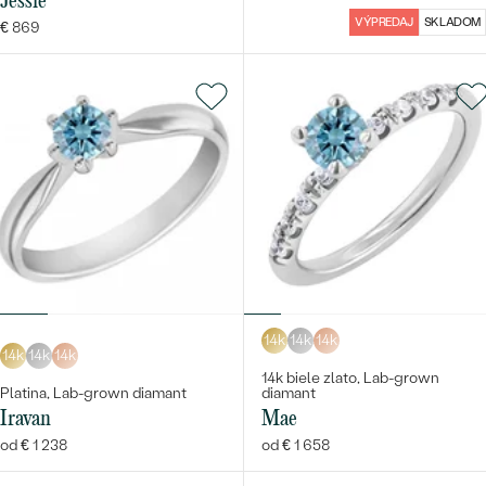
Jessie
VÝPREDAJ
SKLADOM
€ 869
14k
14k
14k
14k
14k
14k
14k biele zlato, Lab-grown
Platina, Lab-grown diamant
diamant
Iravan
Mae
od € 1 238
od € 1 658