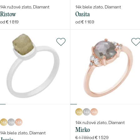
14k ružové zlato, Diamant
14k biele zlato, Diamant
Ristow
Oasita
od € 1 819
od € 1 169
14k
14k
14k
14k
14k
14k
14k ružové zlato, Diamant
Mirko
14k biele zlato, Diamant
€ 1 789
od € 1 529