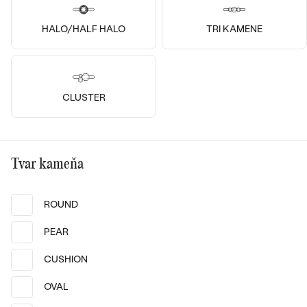
14k
14k
14k
18k
18k
18k
HALO/HALF HALO
TRI KAMENE
14k biele zlato, Diamant
14k biele zlato, Diamant
Krell
Yadu
od € 1 049
od € 2 219
CLUSTER
Bestsellery
Tvar kameňa
OBJAVIŤ
ROUND
PEAR
CUSHION
14k
14k
14k
14k
14k
14k
OVAL
14k biele zlato, Diamant
14k biele zlato, Diamant