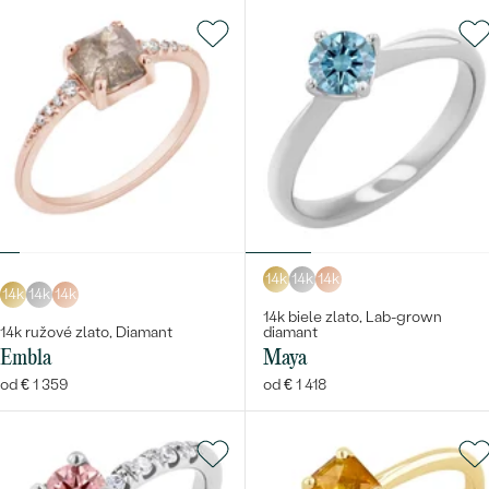
14k
14k
14k
14k
14k
14k
14k biele zlato, Lab-grown
14k ružové zlato, Diamant
diamant
Embla
Maya
od € 1 359
od € 1 418