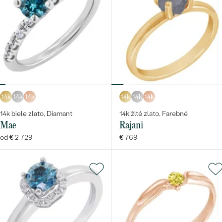
14k
14k
14k
14k
14k
14k
14k biele zlato, Diamant
14k žlté zlato, Farebné
Mae
Rajani
od € 2 729
€ 769