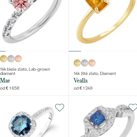
14k
14k
14k
14k
14k
14k
14k biele zlato, Lab-grown
diamant
14k žlté zlato, Diamant
Mae
Vealla
od € 1 658
od € 1 249