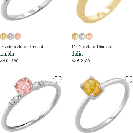
14k
14k
14k
14k
14k
14k
14k biele zlato, Diamant
14k žlté zlato, Diamant
Embla
Tulia
od € 1 589
od € 2 139