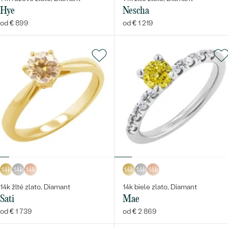
Hye
Nescha
od € 899
od € 1 219
14k
14k
14k
14k
14k
14k
14k žlté zlato, Diamant
14k biele zlato, Diamant
Sati
Mae
od € 1 739
od € 2 869