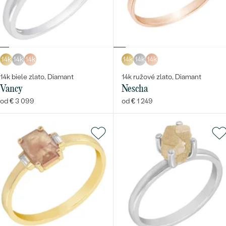
14k
14k
14k
14k
14k
14k
14k biele zlato, Diamant
14k ružové zlato, Diamant
Vancy
Nescha
od € 3 099
od € 1 249