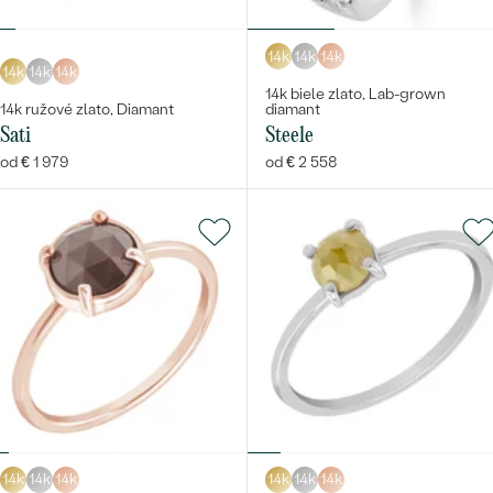
14k
14k
14k
14k
14k
14k
14k biele zlato, Lab-grown
14k ružové zlato, Diamant
diamant
Sati
Steele
od € 1 979
od € 2 558
14k
14k
14k
14k
14k
14k