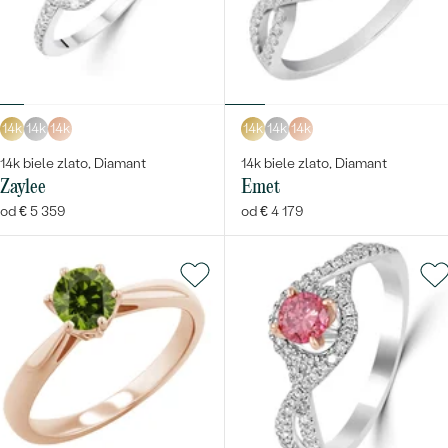
14k
14k
14k
14k
14k
14k
14k biele zlato, Diamant
14k biele zlato, Diamant
Zaylee
Emet
od € 5 359
od € 4 179