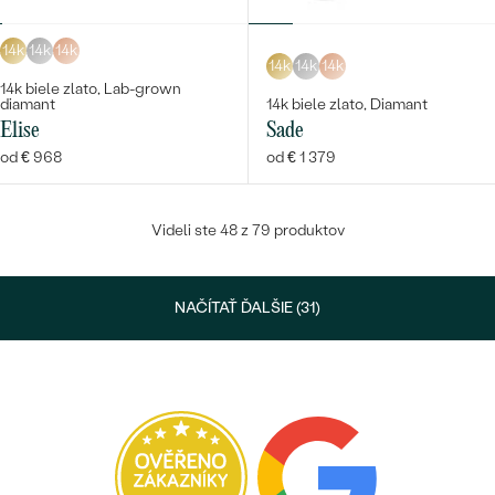
14k
14k
14k
14k
14k
14k
14k biele zlato, Lab-grown
diamant
14k biele zlato, Diamant
Elise
Sade
od € 968
od € 1 379
Videli ste 48 z 79 produktov
NAČÍTAŤ ĎALŠIE (31)