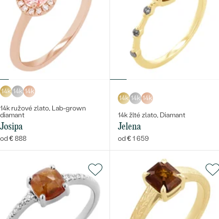
14k
14k
14k
14k
14k
14k
14k ružové zlato, Lab-grown
diamant
14k žlté zlato, Diamant
Josipa
Jelena
od € 888
od € 1 659