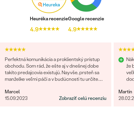
Heuréka recenzie
Google recenzie
4.9
4.9
Perfektná komunikácia a proklientský prístup
Nák
obchodu. Som rád, že ešte aj v dnešnej dobe
že 
takíto predajcovia existujú. Nayvše, prsteň sa
veľ
manželke veľmi páči a v budúcnosti tu určite
dod
radi znovu nakúpime :)
prí
Marcel
Martin
15.09.2023
Zobraziť celú recenziu
28.02.