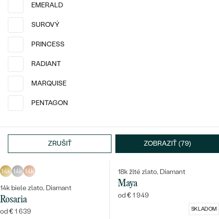
Nescha
Zacho
EMERALD
od € 1 229
od € 849
SUROVÝ
PRINCESS
RADIANT
MARQUISE
PENTAGON
ZRUŠIŤ
ZOBRAZIŤ (79)
14k
14k
14k
14k
14k
14k
18k žlté zlato, Diamant
Maya
14k biele zlato, Diamant
od € 1 949
Rosaria
SKLADOM
od € 1 639