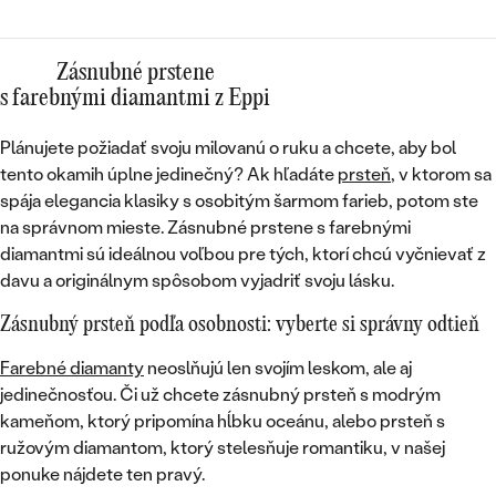
Zásnubné prstene
s farebnými diamantmi z Eppi
Plánujete požiadať svoju milovanú o ruku a chcete, aby bol
tento okamih úplne jedinečný? Ak hľadáte
prsteň
, v ktorom sa
spája elegancia klasiky s osobitým šarmom farieb, potom ste
na správnom mieste. Zásnubné prstene s farebnými
diamantmi sú ideálnou voľbou pre tých, ktorí chcú vyčnievať z
davu a originálnym spôsobom vyjadriť svoju lásku.
Zásnubný prsteň podľa osobnosti: vyberte si správny odtieň
Farebné diamanty
neoslňujú len svojím leskom, ale aj
jedinečnosťou. Či už chcete zásnubný prsteň s modrým
kameňom, ktorý pripomína hĺbku oceánu, alebo prsteň s
ružovým diamantom, ktorý stelesňuje romantiku, v našej
ponuke nájdete ten pravý.