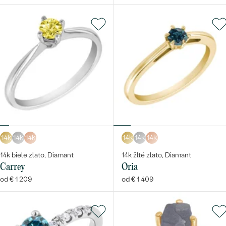
14k
14k
14k
14k
14k
14k
14k biele zlato, Diamant
14k žlté zlato, Diamant
Carrey
Oria
od € 1 209
od € 1 409