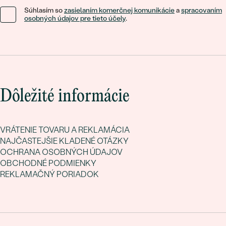
Vybočte z tradičnej formy a dodajte svojmu zásnubnému
Súhlasím so
zasielaním komerčnej komunikácie
a
spracovaním
osobných údajov pre tieto účely
.
prsteňu farebný nádych. Vyberte si z našej kolekcie
zásnubných prsteňov s farebnými diamantmi a darujte prsteň,
ktorý bude symbolizovať vašu jedinečnú lásku.
Dôležité informácie
VRÁTENIE TOVARU A REKLAMÁCIA
NAJČASTEJŠIE KLADENÉ OTÁZKY
OCHRANA OSOBNÝCH ÚDAJOV
OBCHODNÉ PODMIENKY
REKLAMAČNÝ PORIADOK