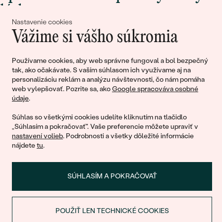
lásky
Nastavenie cookies
Vážime si vášho súkromia
Pripojte sa k nám!
Používame cookies, aby web správne fungoval a bol bezpečný
tak, ako očakávate. S vaším súhlasom ich využívame aj na
personalizáciu reklám a analýzu návštevnosti, čo nám pomáha
web vylepšovať. Pozrite sa, ako
Google spracováva osobné
údaje
.
Súhlas so všetkými cookies udelíte kliknutím na tlačidlo
„Súhlasím a pokračovať". Vaše preferencie môžete upraviť v
nastavení volieb
. Podrobnosti a všetky dôležité informácie
© 2011 - 2026, Eppi.sk
nájdete
tu
.
SÚHLASÍM A POKRAČOVAŤ
POUŽIŤ LEN TECHNICKÉ COOKIES