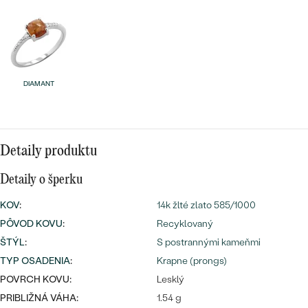
Najpredávanejšie
Najpredávanejšie
PODĽA TVARU DRAHOKAMU
náušnice
NA MIERU
prstene
Personalizované
DIAMANT
DIAMANTY
PREZRIEŤ
prívesky
PREZRIEŤ
Detaily produktu
Detaily o šperku
OBJAVIŤ
Wave kolekcia
KOV
:
14k žlté zlato 585/1000
PÔVOD KOVU
:
Recyklovaný
ŠTÝL
:
S postrannými kameňmi
OBJAVIŤ
TYP OSADENIA
:
Krapne (prongs)
POVRCH KOVU:
Lesklý
PRIBLIŽNÁ VÁHA:
1.54 g