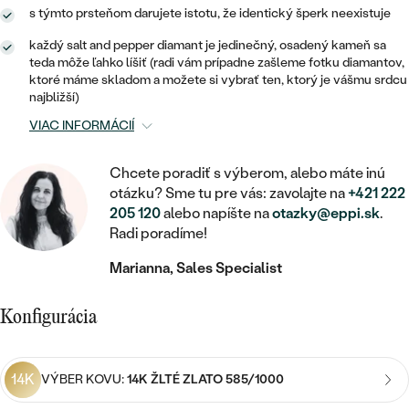
STATEMENT
ZAČAŤ S DIAMANTOM
RUČNE RYTÉ
DETSKÉ
s týmto prsteňom darujete istotu, že identický šperk neexistuje
MEDAILÓNY
DETSKÉ ŠPERKY
PEČATNÉ
každý salt and pepper diamant je jedinečný, osadený kameň sa
ZAČAŤ S LABGROWN DIAMANTOM
S VÝPLŇOU
PIERCING
teda môže ľahko líšiť (radi vám prípadne zašleme fotku diamantov,
RETIAZKY
BROŠNE
ktoré máme skladom a možete si vybrať ten, ktorý je vášmu srdcu
PERSONALIZOVANÉ
ZAČAŤ S FAREBNÝM DIAMANTOM
SVADOBNÉ SETY
najbližší)
V TVARE SRDCA
DOPLNKY
PODĽA DRAHOKAMU
VIAC INFORMÁCIÍ
PODĽA DRAHOKAMU
PODĽA DRAHOKAMU
S DIAMANTMI
PODĽA CENY
SO ZVIERATAMI
Chcete poradiť s výberom, alebo máte inú
PODĽA MATERIÁLU
S DIAMANTMI
DIAMANT
CENOVO DOSTUPNÉ
otázku? Sme tu pre vás: zavolajte na
+421 222
S DRAHOKAMAMI
ZLATÉ
205 120
alebo napíšte na
otazky@eppi.sk
.
PODĽA DRAHOKAMU
S DRAHOKAMAMI
LAB GROWN DIAMANT
Radi poradíme!
LUXUSNÉ
S PERLAMI
S DIAMANTMI
STRIEBORNÉ
Marianna, Sales Specialist
S PERLAMI
MOISSANIT
S DRAHOKAMAMI
PLATINOVÉ
PODĽA CENY
Konfigurácia
FAREBNÝ DIAMANT
PODĽA CENY
CENOVO DOSTUPNÉ
S PERLAMI
PODĽA DRAHOKAMU
ČIERNY DIAMANT
CENOVO DOSTUPNÉ
14K
VÝBER KOVU:
14K ŽLTÉ ZLATO 585/1000
LUXUSNÉ
S DIAMANTMI
PODĽA CENY