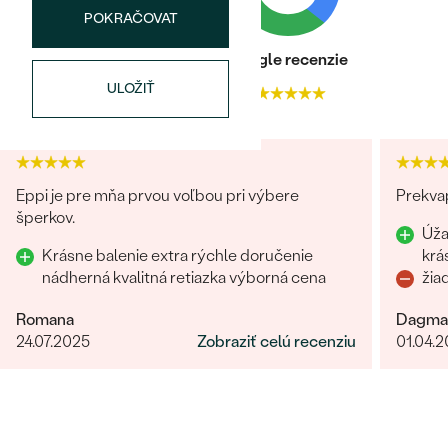
POKRAČOVAT
FARBA
:
G-H
PÔVOD:
Vytvorený v laboratóriu
Heuréka recenzie
Google recenzie
ULOŽIŤ
Postranné drahokamy
4.9
4.9
DRUH:
Lab-grown diamant
POČET:
6
KARÁTOVÁ VÁHA
:
0.03 ct
Eppi je pre mňa prvou voľbou pri výbere
Prekvap
ROZMERY:
1 mm (0.005ct)
šperkov.
Úža
TVAR
:
Round
Krásne balenie extra rýchle doručenie
krá
ČISTOTA
:
SI
nádherná kvalitná retiazka výborná cena
žia
FARBA
:
G- H
PÔVOD:
Vytvorený v laboratóriu
Romana
Dagma
24.07.2025
Zobraziť celú recenziu
01.04.