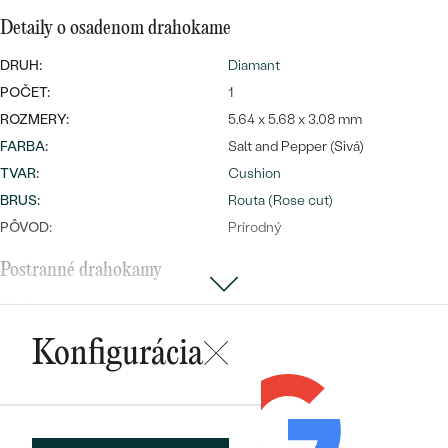
Detaily o osadenom drahokame
DRUH:
Diamant
POČET:
1
ROZMERY:
5.64 x 5.68 x 3.08 mm
FARBA
:
Salt and Pepper (Sivá)
Bestsellery
TVAR
:
Cushion
BRUS
:
Routa (Rose cut)
PÔVOD:
Prírodný
OBJAVIŤ
Postranné drahokamy
DRUH:
Lab-grown diamant
POČET:
2
Konfigurácia
KARÁTOVÁ VÁHA
:
0.03 ct
ROZMERY:
1.5 mm (0.015ct)
TVAR
:
Round
ČISTOTA
:
SI