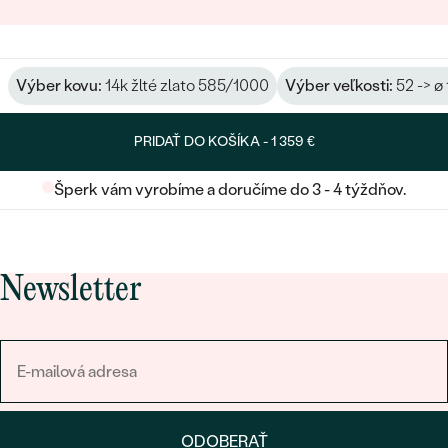
Výber kovu:
14k žlté zlato 585/1000
Výber veľkosti:
52 -> ø
PRIDAŤ DO KOŠÍKA -
1 359 €
Šperk vám vyrobíme a doručíme do 3 - 4 týždňov.
Newsletter
ODOBERAŤ