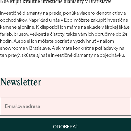
STATEMENT
ZAČAŤ S DIAMANTOM
RUČNE RYTÉ
Kde kúpiť kvalitné investičné diamanty v Bratislave?
DETSKÉ
MEDAILÓNY
DETSKÉ ŠPERKY
Investičné diamanty na predaj ponúka viacero klenotníctiev a
PEČATNÉ
ZAČAŤ S LABGROWN DIAMANTOM
S VÝPLŇOU
PIERCING
obchodníkov. Napríklad u nás v Eppi môžete zakúpiť
investičné
RETIAZKY
BROŠNE
kamene aj online
. K dispozícii ich máme na sklade v širokej škále
PERSONALIZOVANÉ
ZAČAŤ S FAREBNÝM DIAMANTOM
SVADOBNÉ SETY
farieb, brusov, veľkostí a čistoty, takže vám ich doručíme do 24
V TVARE SRDCA
DOPLNKY
PODĽA DRAHOKAMU
hodín. Alebo si ich môžete pozrieť a vyzdvihnúť v
našom
PODĽA DRAHOKAMU
showroome v Bratislave
. A ak máte konkrétne požiadavky na
PODĽA DRAHOKAMU
S DIAMANTMI
PODĽA CENY
SO ZVIERATAMI
ten pravý, skúste aj naše investičné diamanty na objednávku.
PODĽA MATERIÁLU
S DIAMANTMI
DIAMANT
CENOVO DOSTUPNÉ
S DRAHOKAMAMI
ZLATÉ
PODĽA DRAHOKAMU
S DRAHOKAMAMI
LAB GROWN DIAMANT
LUXUSNÉ
S PERLAMI
Newsletter
S DIAMANTMI
STRIEBORNÉ
S PERLAMI
MOISSANIT
S DRAHOKAMAMI
PLATINOVÉ
PODĽA CENY
FAREBNÝ DIAMANT
PODĽA CENY
CENOVO DOSTUPNÉ
S PERLAMI
PODĽA DRAHOKAMU
ČIERNY DIAMANT
CENOVO DOSTUPNÉ
LUXUSNÉ
ODOBERAŤ
S DIAMANTMI
PODĽA CENY