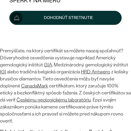
ŠPERKY NA MIERU
KOMBINOVANÉ ZLATO
STRIEBORNÉ
chemicko-fyzikálne i optické vlastnosti, a preto sú posudzované
POSTRANNÉ DRAHOKAMY
ZLATÉ
VÝPREDAJ
VÝPREDAJ
rovnako ako tie prírodné. Na rozdiel od nich sú lab-grown
DOHODNÚŤ STRETNUTIE
PLATINOVÉ
diamanty
cenovo dostupnejšie
a majú
minimálny dopad na
HALO
PODĽA ŠTÝLU
STRIEBORNÉ
ŠPERKY ČO POMÁHAJÚ
životné prostredie
.
PODĽA MATERIÁLU
JEDNODUCHÉ
TRI DRAHOKAMY
PLATINOVÉ
PODĽA ŠTÝLU
Z akých certifikátov pre investičné diamanty vyberať?
ZLATÉ
PODĽA TYPU
BEZ KAMEŇA
NAPICHOVACIE
VINTAGE
Premýšľate, na ktorý certifikát sa môžete naozaj spoľahnúť?
NÁUŠNICE
STRIEBORNÉ
PODĽA ŠTÝLU
Dôveryhodné osvedčenia vystavuje napríklad Americký
ETERNITY
KRUHOVÉ
SET ZÁSNUBNÉHO PRSTEŇA A
gemologický inštitút
GIA
, Medzinárodný gemologický inštitút
SOLITÉR
PRSTENE
PLATINOVÉ
IGI
alebo tradičná belgická organizácia
HRD Antwerp
z kolísky
OBRÚČOK
VYKROJENÉ
MINIMALISTICKÉ
brusičov diamantov. Tieto osvedčenia môžu byť navyše
NARODENIE DIEŤAŤA
PRÍVESKY
doplnené
CanadaMark
certifikátom, ktorý zaručuje 100%
NETRADIČNÉ
VINTAGE
PODĽA ŠTÝLU
VISIACE
etický a bezkonfliktný spôsob ťaženia. Z českých certifikátov sa
PERSONALIZOVANÉ
NÁRAMKY
dá veriť
Českému geologickému laboratóriu
. Eppi svojim
ETERNITY
NETRADIČNÉ
ZOSTAVTE SI PRSTEŇ
SOLITÉR
zákazníkom ponúka kamene certifikované práve týmito
SO ZNAMENÍM ZVEROKRUHU
SETY
spoločnosťami a ich pravosť si môžete pred nákupom rovno
MINIMALISTICKÉ
ZAČAŤ S PRSTEŇOM
TEPANÉ
V TVARE SRDCA
overiť.
MINIMALISTICKÉ
PÁNSKE ŠPERKY