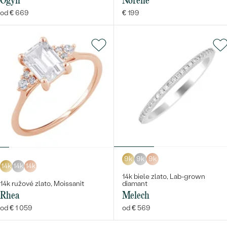
Ogyn
Norene
od € 669
€ 199
9k
9k
9k
14k
14k
14k
14k biele zlato, Lab-grown
14k ružové zlato, Moissanit
diamant
Rhea
Melech
od € 1 059
od € 569