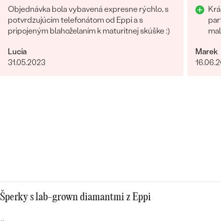
Objednávka bola vybavená expresne rýchlo, s
Krá
potvrdzujúcim telefonátom od Eppi a s
par
pripojeným blahoželaním k maturitnej skúške :)
mal
Lucia
Marek
31.05.2023
16.06.
Šperky s lab-grown diamantmi z Eppi