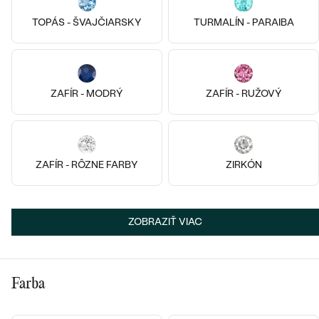
TOPÁS - ŠVAJČIARSKY
TURMALÍN - PARAIBA
9k
9k
9k
14k
14k
14k
14k ružové zlato, Lab-grown
14k ružové zlato, Lab-grown
diamant
diamant
Navin
Rossi
ZAFÍR - MODRÝ
ZAFÍR - RUŽOVÝ
od € 499
od € 299
ZAFÍR - RÔZNE FARBY
ZIRKÓN
ZOBRAZIŤ VIAC
Farba
14k
14k
14k
14k
14k
14k