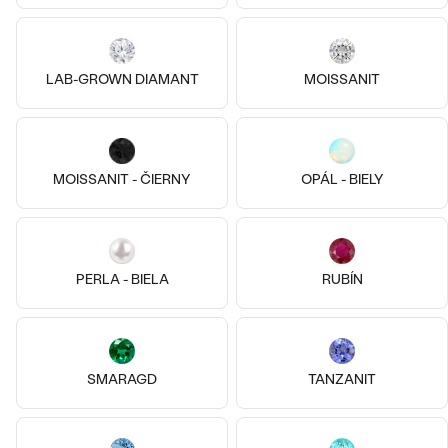
LAB-GROWN DIAMANT
MOISSANIT
14k
14k
14k
14k
14k
14k
14k biele zlato, Lab-grown
14k žlté zlato, Lab-grown
diamant
diamant
Bestsellery
Amine
Isolde
MOISSANIT - ČIERNY
OPÁL - BIELY
od € 389
od € 1 049
OBJAVIŤ
PERLA - BIELA
RUBÍN
SMARAGD
TANZANIT