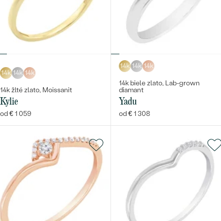
14k
14k
14k
14k
14k
14k
14k biele zlato, Lab-grown
14k žlté zlato, Moissanit
diamant
Kylie
Yadu
od € 1 059
od € 1 308