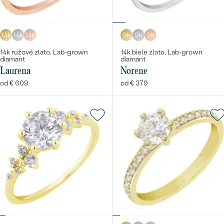
14k
14k
14k
9k
9k
9k
14k ružové zlato, Lab-grown
14k biele zlato, Lab-grown
diamant
diamant
Laurena
Norene
od € 609
od € 379