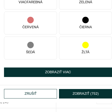
od € 10 859
€ 259
VIACFAREBNÁ
ZELENÁ
ČERVENÁ
ČIERNA
ŠEDÁ
ŽLTÁ
ZOBRAZIŤ VIAC
Striebro, Lab-grown diamant
Remy
Striebro, Lab-grown diamant
ZRUŠIŤ
ZOBRAZIŤ (752)
€ 189
Lupe
SKLADOM
€ 249