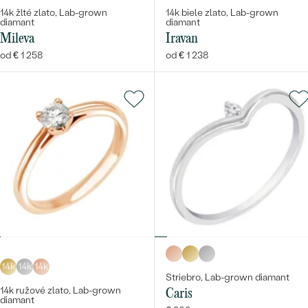
14k žlté zlato, Lab-grown
14k biele zlato, Lab-grown
diamant
diamant
Mileva
Iravan
od € 1 258
od € 1 238
14k
14k
14k
Striebro, Lab-grown diamant
14k ružové zlato, Lab-grown
Caris
diamant