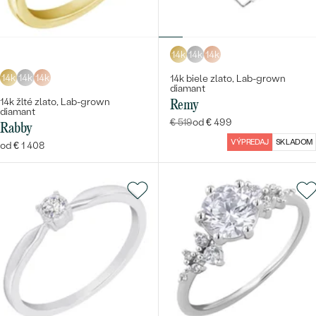
14k
14k
14k
14k
14k
14k
14k biele zlato, Lab-grown
diamant
14k žlté zlato, Lab-grown
Remy
diamant
€ 519
od € 499
Rabby
VÝPREDAJ
SKLADOM
od € 1 408