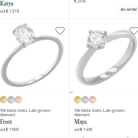
€ 209
Katya
SKLADOM
od € 1 378
14k
14k
14k
14k
14k
14k
14k biele zlato, Lab-grown
14k biele zlato, Lab-grown
diamant
diamant
Frost
Maya
od € 1 198
od € 1 418