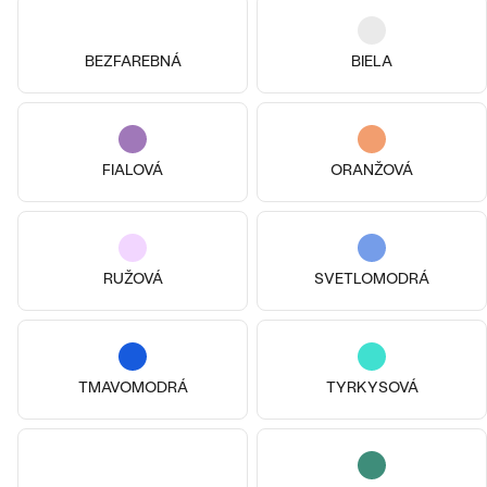
14k žlté zlato, Lab-grown
14k biele zlato, Lab-grown
diamant
diamant
Miles
Mallory
BEZFAREBNÁ
BIELA
od € 569
od € 4 079
FIALOVÁ
ORANŽOVÁ
RUŽOVÁ
SVETLOMODRÁ
TMAVOMODRÁ
TYRKYSOVÁ
14k
14k
14k
14k biele zlato, Lab-grown
Pozlatené striebro - žltá, Lab-
diamant
grown diamant
Henin
Lupe