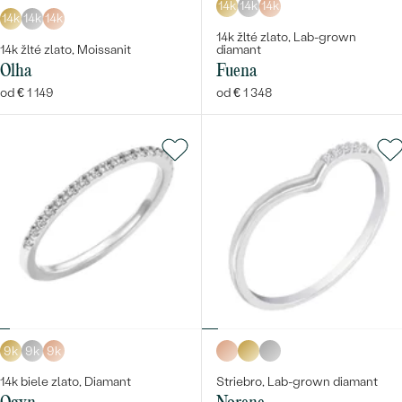
14k
14k
14k
14k
14k
14k
14k žlté zlato, Lab-grown
14k žlté zlato, Moissanit
diamant
Olha
Fuena
od € 1 149
od € 1 348
9k
9k
9k
14k biele zlato, Diamant
Striebro, Lab-grown diamant