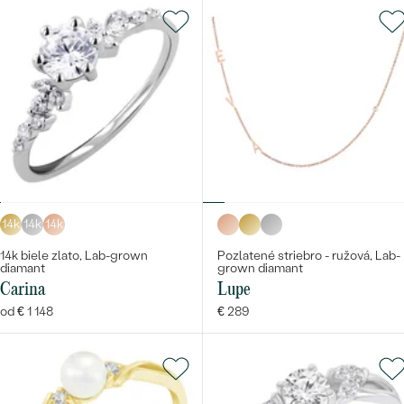
14k
14k
14k
14k biele zlato, Lab-grown
Pozlatené striebro - ružová, Lab-
diamant
grown diamant
Carina
Lupe
od € 1 148
€ 289