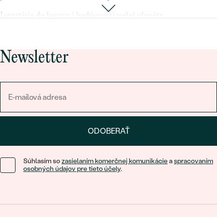
Investícia do luxusu i budúcnosti našej planéty
A prečo tak
milujeme šperky s lab-grown diamantmi
? Každý
šperk z tejto kolekcie je vyrobený s precíznosťou na detail a
Newsletter
každý lab-grown diamant je dôkladne kontrolovaný, aby spĺňal
najvyššie štandardy
. Toto je šperkárstvo novej éry.
Vyberte si z našej bohatej ponuky
minimalistických
i
extravagantných dizajnov a obohaťte svoju šperkovnicu lab-
grown diamantmi bez toho, aby ste obetovali vaše etické
hodnoty.
ODOBERAŤ
Nech už si vyberiete nádherné
náušnice
, oslnivý prsteň alebo
Súhlasím so
zasielaním komerčnej komunikácie
a
spracovaním
očarujúci náhrdelník naše šperky s lab-grown diamantmi vám
osobných údajov pre tieto účely
.
umožnia žiariť so sebavedomím, že podporujete
udržateľnejší a
spravodlivejší šperkársky priemysel
.