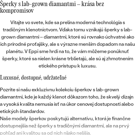
Šperky s lab-grown diamantmi – krása bez
kompromisov
Vítajte vo svete, kde sa
prelína moderná technológia s
tradičným klenotníctvom
. Vďaka tomu vznikajú
šperky s lab-
grown diamantmi
– diamantmi, ktoré sú rovnako úchvatné ako
ich prírodné proťajšky, ale
s výrazne menším dopadom na našu
planétu
. V Eppi sme hrdí na to, že vám môžeme ponúknuť
šperky, ktoré sa nielen krásne trblietajú, ale sú aj zhmotnením
etického prístupu k luxusu
.
Luxusné, dostupné, udržateľné
Pozrite si našu exkluzívnu kolekciu šperkov s lab-grown
diamantmi, kde je každý klenot dôkazom toho, že skvelý dizajn
a vysoká kvalita nemusia ísť na úkor cenovej dostupnosti alebo
etických štandardov.
Naše modely šperkov poskytujú alternatívu, ktorá je
finančne
dostupnejšia
než šperky s tradičnými diamantmi, ale na prvý
pohľad ani
kvalitou sa od nich nijako nelíšia
.