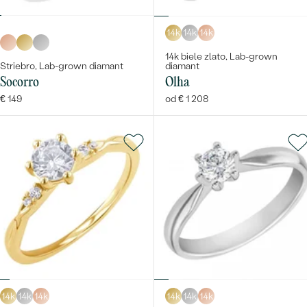
14k
14k
14k
14k biele zlato, Lab-grown
Striebro, Lab-grown diamant
diamant
Socorro
Olha
€ 149
od € 1 208
14k
14k
14k
14k
14k
14k