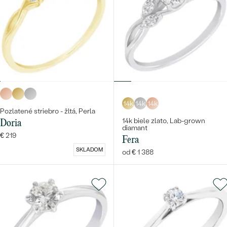
14k
14k
14k
Pozlatené striebro - žltá, Perla
14k biele zlato, Lab-grown
Doria
diamant
€ 219
Fera
SKLADOM
od € 1 388