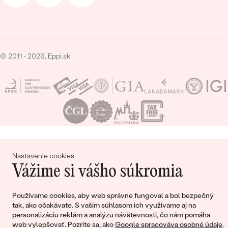
© 2011 - 2026, Eppi.sk
Nákupný košík
Nastavenie cookies
Vážime si vášho súkromia
Používame cookies, aby web správne fungoval a bol bezpečný
tak, ako očakávate. S vaším súhlasom ich využívame aj na
Ešte ste nepridali žiadne produkty do svojho
personalizáciu reklám a analýzu návštevnosti, čo nám pomáha
nákupného košíka
web vylepšovať. Pozrite sa, ako
Google spracováva osobné údaje
.