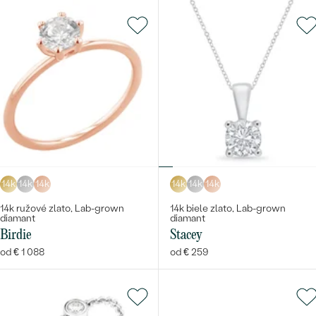
14k
14k
14k
14k
14k
14k
14k ružové zlato, Lab-grown
14k biele zlato, Lab-grown
diamant
diamant
Birdie
Stacey
od € 1 088
od € 259