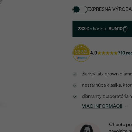
EXPRESNÁ VÝROBA
233 €
s kódom
SUN10
.
4.9
710 re
žiarivý lab-grown diaman
nestarnúca klasika, kto
diamanty z laboratória 
VIAC INFORMÁCIÍ
Chcete por
zavolajte 