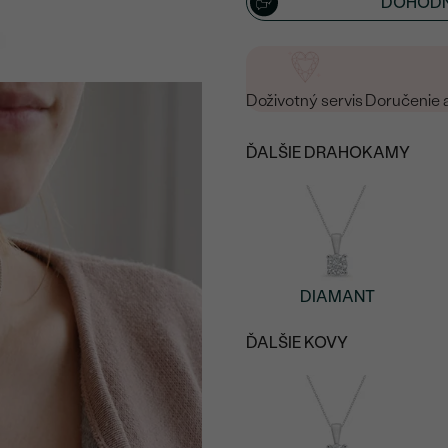
DOHODN
Doživotný servis
Doručenie 
ĎALŠIE DRAHOKAMY
DIAMANT
ĎALŠIE KOVY