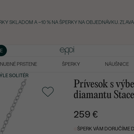
ERKY SKLADOM A −10 % NA ŠPERKY NA OBJEDNÁVKU. ZĽAVA
E
NUBNÉ PRSTENE
ŠPERKY
NÁUŠNICE
ÝLE SOLITÉR
Prívesok s výb
diamantu Stac
259 €
ŠPERK VÁM DORUČÍME DO