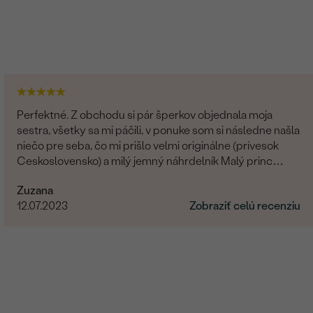
Perfektné. Z obchodu si pár šperkov objednala moja
sestra, všetky sa mi páčili, v ponuke som si následne našla
niečo pre seba, čo mi prišlo velmi originálne (prívesok
Ceskoslovensko) a milý jemný náhrdelník Malý princ
(hviezdičky), komunikácia a doručenie tovaru na 1 s ⭐️.
Zuzana
Obchod a tovar odporúčam, kto hladá šperk, urcite si
12.07.2023
Zobraziť celú recenziu
nájde to svoje.