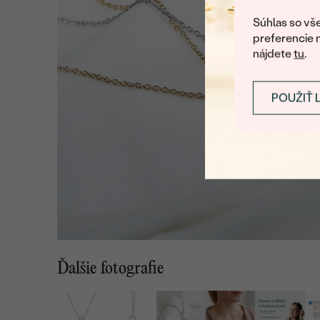
Súhlas so vše
preferencie 
nájdete
tu
.
POUŽIŤ 
Ďalšie fotografie