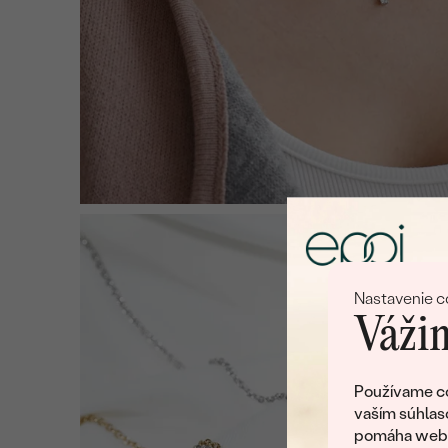
Nastavenie c
Vážim
Používame co
vaším súhlas
pomáha web v