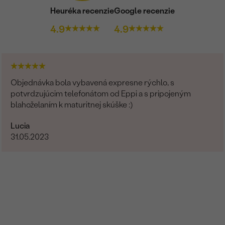
Heuréka recenzie
Google recenzie
4.9
4.9
Objednávka bola vybavená expresne rýchlo, s
potvrdzujúcim telefonátom od Eppi a s pripojeným
blahoželaním k maturitnej skúške :)
Lucia
31.05.2023