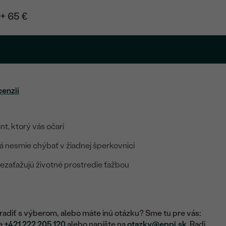
+ 65 €
cenzií
t, ktorý vás očarí
rá nesmie chýbať v žiadnej šperkovnici
nezaťažujú životné prostredie ťažbou
adiť s výberom, alebo máte inú otázku? Sme tu pre vás:
na
+421 222 205 120
alebo napíšte na
otazky@eppi.sk
. Radi