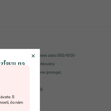
14k biele zlato 585/1000
 zľavu na
Recyklovaný
klenot
Krapne (prongs)
A:
0.1 ct
Lesklý
objavte svet
šperkov Eppi.
ávate. S
:
1.4 g
ítanie vám
nosti, čo nám
avový kód na
me