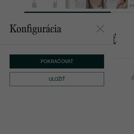
Konfigurácia
Mohlo by sa vám páčiť
POKRAČOVAT
Marget
Beau
SKLADOM
od € 409
od € 889
ULOŽIŤ