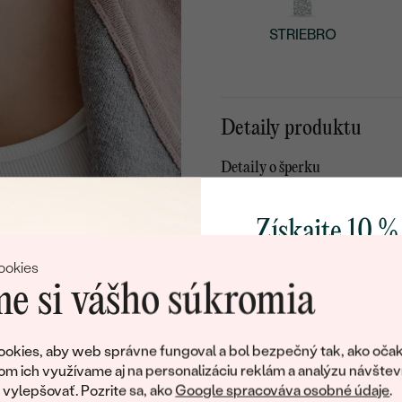
STRIEBRO
Detaily produktu
Detaily o šperku
KOV
:
Získajte 10 %
PÔVOD KOVU
:
svoj prvý 
TYP OSADENIA
:
ookies
e si vášho súkromia
CELKOVÁ KARÁTOVÁ VÁH
POVRCH KOVU:
Pridajte sa k nám a 
poctivo vyrábaných 
okies, aby web správne fungoval a bol bezpečný tak, ako očak
CELKOVÁ PRIBLIŽNÁ VÁHA
Ako darček na priv
om ich využívame aj na personalizáciu reklám a analýzu návštev
obratom pošleme zľ
ylepšovať. Pozrite sa, ako
Google spracováva osobné údaje
.
Detaily o osadenom drahoka