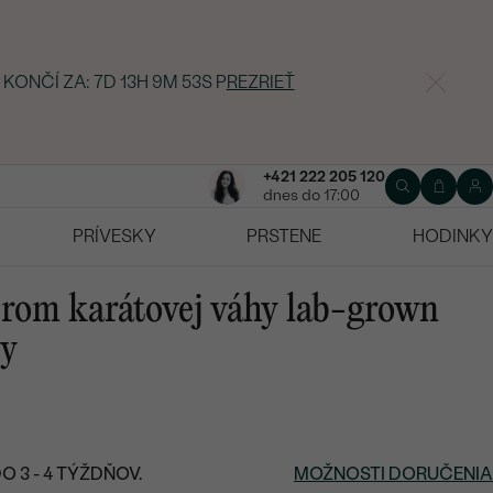
 KONČÍ ZA:
7D 13H 9M 52S
P
REZRIEŤ
+421 222 205 120
dnes do 17:00
PRÍVESKY
PRSTENE
HODINKY
erom karátovej váhy lab-grown
ey
 3 - 4 TÝŽDŇOV.
MOŽNOSTI DORUČENIA