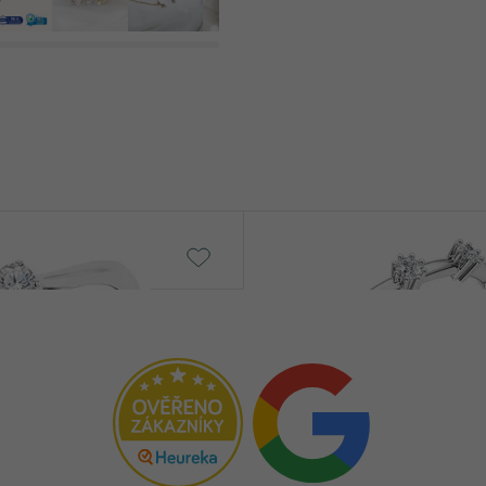
Demmi
od € 719