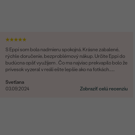
S Eppi som bola nadmieru spokojná. Krásne zabalené,
rýchle doručenie, bezproblémový nákup. Určite Eppi do
budúcna opäť využijem . Čo ma najviac prekvapilo bolo že
prívesok vyzeral v reáli ešte lepšie ako na fotkách.
Ďakujem Eppi. PS: Určite by som aktualizovala fotky pri
Svetlana
týchto príveskom. V realite je to prepracovanie oveľa
03.09.2024
Zobraziť celú recenziu
viditelnejšie a krajšie ako na fotkách.