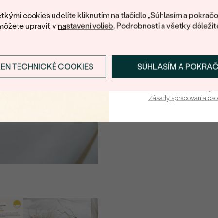
váš prvý ná
DRUH:
tkými cookies udelíte kliknutím na tlačidlo „Súhlasím a pokračo
môžete upraviť v
nastavení volieb
. Podrobnosti a všetky dôležit
POČET:
KARÁTOVÁ VÁHA
:
ROZMERY:
LEN TECHNICKÉ COOKIES
SÚHLASÍM A POKRA
Prihlásiť sa a zís
ČISTOTA
:
Vaša e-mailová adresa je 
FARBA
:
Zásady spracovania os
TVAR
:
PÔVOD: