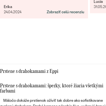
Lucia
kontaktovala pracovníčka spoločnosti aby sa
Erika
31.05.
uistila o správnosti, type, veľkosti a pod. a
24.04.2024
Zobraziť celú recenziu
zmienila sa o možnej výmena v prípade
nevyhovujúcej veľkosti. Príjemné vystupovanie,
prístup a starostlivosť o zákazníka. Maximálna
spokojnosť s tovarom aj prístupom.
Prstene s drahokamami z Eppi
Prstene s drahokamami: šperky, ktoré žiaria všetkými
farbami
Máločo dokáže prstienok oživiť tak dobre ako sofistikovane