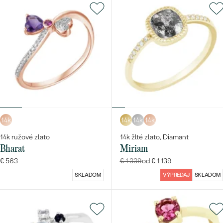
14k
14k
14k
14k
14k ružové zlato
14k žlté zlato, Diamant
Bharat
Miriam
€ 563
€ 1 339
od € 1 139
SKLADOM
VÝPREDAJ
SKLADOM