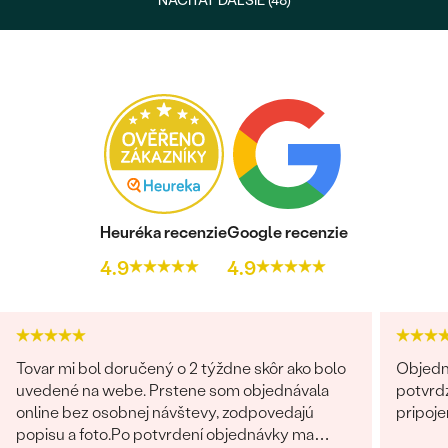
NAČÍTAŤ ĎALŠIE (48)
Heuréka recenzie
Google recenzie
4.9
4.9
Tovar mi bol doručený o 2 týždne skôr ako bolo
Objedn
uvedené na webe. Prstene som objednávala
potvrdz
online bez osobnej návštevy, zodpovedajú
pripoje
popisu a foto.Po potvrdení objednávky ma