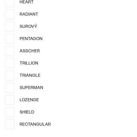
HEART
14k
14k
14k
14k
14k
14k
RADIANT
14k žlté zlato, Lab-grown
14k žlté zlato, Lab-grown
diamant
diamant
SUROVÝ
Valentin
Becki
PENTAGON
od € 669
od € 1 219
SKLADOM
SKLADOM
ASSCHER
TRILLION
TRIANGLE
SUPERMAN
LOZENGE
SHIELD
RECTANGULAR