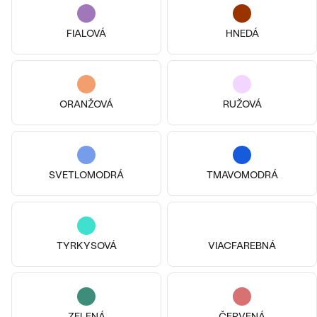
FIALOVÁ
HNEDÁ
ORANŽOVÁ
RUŽOVÁ
SVETLOMODRÁ
TMAVOMODRÁ
Pozlatené striebro - žltá, Achát
Pozlatené striebro - žltá, Achát
Samuela
Rubens
€ 129
€ 139
SKLADOM
SKLADOM
TYRKYSOVÁ
VIACFAREBNÁ
ZELENÁ
ČERVENÁ