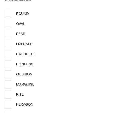
ROUND
14k
14k
14k
14k
14k
14k
OVAL
14k žlté zlato, Lab-grown
14k žlté zlato, Lab-grown
diamant
diamant
Sava
PEAR
Sigurd
od € 1 909
od € 1 149
EMERALD
SKLADOM
SKLADOM
BAGUETTE
PRINCESS
CUSHION
MARQUISE
KITE
HEXAGON