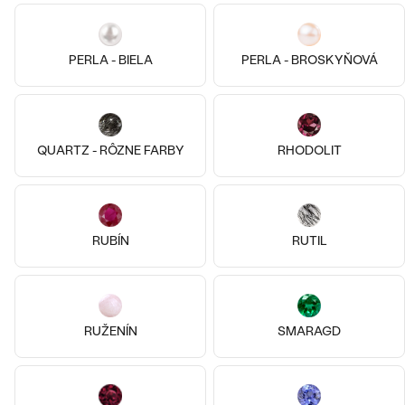
Pozlatené striebro - žltá, Diamant
Striebro, Achát
Miriam
Tamara
PERLA - BIELA
PERLA - BROSKYŇOVÁ
€ 109
€ 129
SKLADOM
SKLADOM
QUARTZ - RÔZNE FARBY
RHODOLIT
RUBÍN
RUTIL
RUŽENÍN
SMARAGD
Striebro, Achát
Pozlatené striebro - žltá, Achát