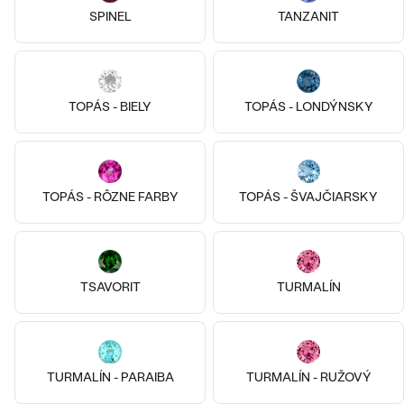
Amandas
Nikoleta
SPINEL
TANZANIT
€ 149
€ 139
SKLADOM
SKLADOM
TOPÁS - BIELY
TOPÁS - LONDÝNSKY
TOPÁS - RÔZNE FARBY
TOPÁS - ŠVAJČIARSKY
TSAVORIT
TURMALÍN
Striebro, Achát
Pozlatené striebro - žltá, Achát
Dora
Hene
TURMALÍN - PARAIBA
TURMALÍN - RUŽOVÝ
€ 139
€ 139