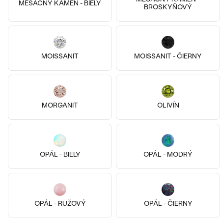
MESAČNÝ KAMEŇ - BIELY
BROSKYŇOVÝ
Striebro, Diamant
Pozlatené striebro - žltá, Diamant
Milan
Nicklas
MOISSANIT
MOISSANIT - ČIERNY
€ 109
€ 109
SKLADOM
SKLADOM
MORGANIT
OLIVÍN
OPÁL - BIELY
OPÁL - MODRÝ
OPÁL - RUŽOVÝ
OPÁL - ČIERNY