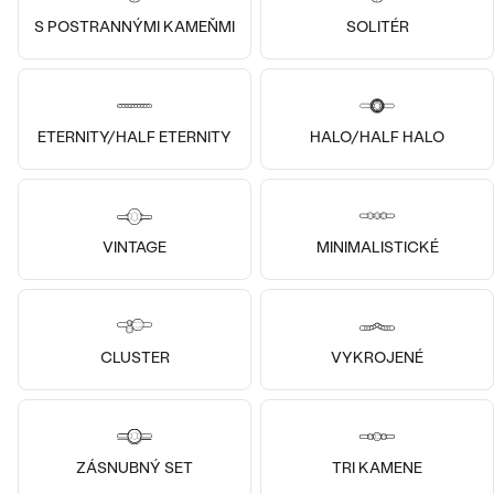
S POSTRANNÝMI KAMEŇMI
SOLITÉR
ETERNITY/HALF ETERNITY
HALO/HALF HALO
Pozlatené striebro - ružová,
Moissanit
Striebro, Turmalín
Isolde
Roche
VINTAGE
MINIMALISTICKÉ
od € 199
€ 319
SKLADOM
SKLADOM
CLUSTER
VYKROJENÉ
ZÁSNUBNÝ SET
TRI KAMENE