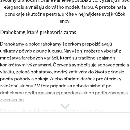
zvolený drahokam.
Drahé kamene
pôsobia živo, vyžarujú hravú
eleganciu a vnášajú do vášho modelu farbu. A pretože
naša
ponuka je skutočne pestrá
, určite v nej nájdete svoj krúžok
snov.
Drahokamy, ktoré prehovoria za vás
Drahokamy a polodrahokamy
šperkom prepožičiavajú
unikátny pôvab a punc
luxusu
. Navyše si môžete vyberať z
množstva farebných variácií
, ktoré sú tradične
spájané s
konkrétnymi významami
.
Červená
symbolizuje
sebavedomie a
vitalitu
,
zelená bohatstvo
,
modrý zafír
vám do života prinesie
pocity pohody a pokoja
. Alebo hľadáte darček pre étericky
založenú slečnu? V tom prípade sa nebojte siahnuť po
drahokame
podľa mesiaca jej narodenia
alebo
podľa znamenia
zverokruhu
.
Objavte tisíc podôb prsteňov s drahými kameňmi
Prstienky s drahokamami u nás nájdete v rôznych farebných
prevedeniach. A či už je vám blízky nežný dizajn, originálne