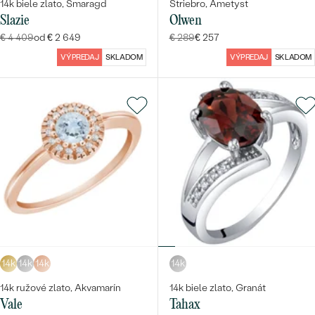
14k biele zlato, Smaragd
Striebro, Ametyst
Slazie
Olwen
€ 4 409
od € 2 649
€ 289
€ 257
VÝPREDAJ
SKLADOM
VÝPREDAJ
SKLADOM
14k
14k
14k
14k
14k ružové zlato, Akvamarín
14k biele zlato, Granát
Vale
Tahax