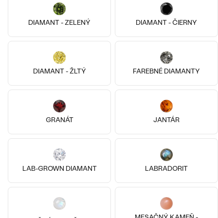
DIAMANT - ZELENÝ
DIAMANT - ČIERNY
14k
Pozlatené striebro - žltá, Diamant
14k žlté zlato, Opál
DIAMANT - ŽLTÝ
FAREBNÉ DIAMANTY
Moore
Arlette
Bestsellery
€ 129
€ 379
SKLADOM
SKLADOM
GRANÁT
JANTÁR
OBJAVIŤ
LAB-GROWN DIAMANT
LABRADORIT
MESAČNÝ KAMEŇ -