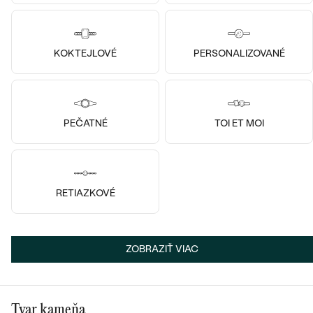
KOKTEJLOVÉ
PERSONALIZOVANÉ
14k
14k
14k
14k biele zlato, Diamant
Striebro, Lab-grown diamant
Kathleen
Hetr
PEČATNÉ
TOI ET MOI
od € 879
€ 449
od € 399
SKLADOM
VÝPREDAJ
SKLADOM
RETIAZKOVÉ
ZOBRAZIŤ VIAC
Tvar kameňa