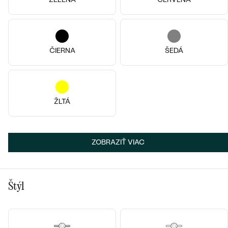
ČIERNA
ŠEDÁ
14k
14k
14k
ŽLTÁ
Striebro, Olivín
14k žlté zlato, Achát
Verano
Rikki
€ 89
od € 939
ZOBRAZIŤ VIAC
SKLADOM
SKLADOM
Štýl