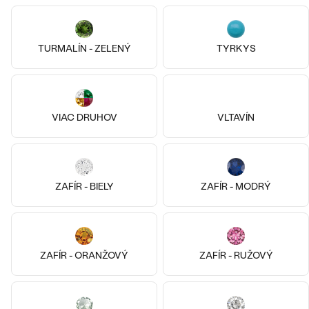
SKLADOM
SKLADOM
TURMALÍN - ZELENÝ
TYRKYS
VIAC DRUHOV
VLTAVÍN
ZAFÍR - BIELY
ZAFÍR - MODRÝ
Striebro, Achát
Striebro, Achát
ZAFÍR - ORANŽOVÝ
ZAFÍR - RUŽOVÝ
Teresa
Juliana
€ 139
€ 149
SKLADOM
SKLADOM