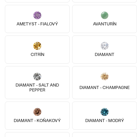
Najpredávanejšie
PODĽA TVARU DRAHOKAMU
Najpredávanejšie
náušnice
AMETYST - FIALOVÝ
AVANTURÍN
NA MIERU
prstene
Personalizované
DIAMANTY
PREZRIEŤ
prívesky
Striebro, Diamant
Pozlatené striebro - žltá, Diamant
CITRÍN
DIAMANT
Cason
Benigna
PREZRIEŤ
€ 129
€ 109
SKLADOM
SKLADOM
Wave kolekcia
OBJAVIŤ
DIAMANT - SALT AND
DIAMANT - CHAMPAGNE
PEPPER
OBJAVIŤ
DIAMANT - KOŇAKOVÝ
DIAMANT - MODRÝ