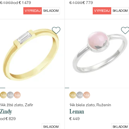
€ 1 969
od € 1 479
€ 1 099
€ 779
VÝPREDAJ
SKLADOM
VÝPREDAJ
SKLADOM
14k
14k
14k
14k
14k
14k
14k žlté zlato, Zafír
14k biele zlato, Ruženín
Zindy
Leman
od € 829
€ 449
SKLADOM
SKLADOM