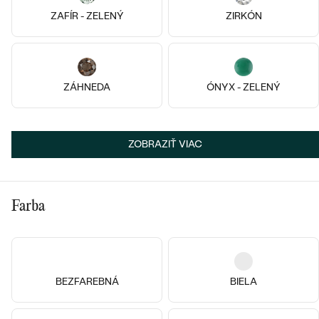
ZAFÍR - ZELENÝ
ZIRKÓN
ZÁHNEDA
ÓNYX - ZELENÝ
ZOBRAZIŤ VIAC
Farba
Pozlatené striebro - žltá, Achát
Striebro, Achát
Lia
Abdula
€ 149
€ 139
SKLADOM
SKLADOM
BEZFAREBNÁ
BIELA