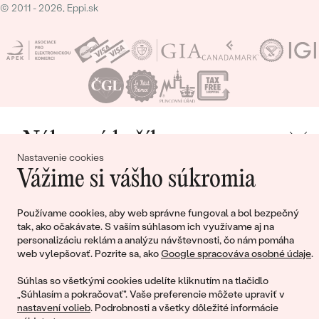
© 2011 - 2026, Eppi.sk
Nákupný košík
Nastavenie cookies
Vážime si vášho súkromia
Používame cookies, aby web správne fungoval a bol bezpečný
Ešte ste nepridali žiadne produkty do svojho
tak, ako očakávate. S vaším súhlasom ich využívame aj na
nákupného košíka
personalizáciu reklám a analýzu návštevnosti, čo nám pomáha
web vylepšovať. Pozrite sa, ako
Google spracováva osobné údaje
.
Súhlas so všetkými cookies udelíte kliknutím na tlačidlo
„Súhlasím a pokračovať". Vaše preferencie môžete upraviť v
POKRAČOVAŤ V NÁKUPE
nastavení volieb
. Podrobnosti a všetky dôležité informácie