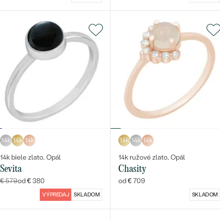
14k
14k
14k
14k
14k
14k
14k biele zlato, Opál
14k ružové zlato, Opál
Sevita
Chasity
€ 579
od € 380
od € 709
VÝPREDAJ
SKLADOM
SKLADOM