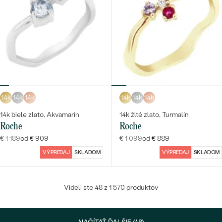
14k
14k
14k
14k
14k
14k
14k biele zlato, Akvamarín
14k žlté zlato, Turmalín
Roche
Roche
€ 1 189
od € 909
€ 1 099
od € 889
VÝPREDAJ
SKLADOM
VÝPREDAJ
SKLADOM
Videli ste 48 z 1 570 produktov