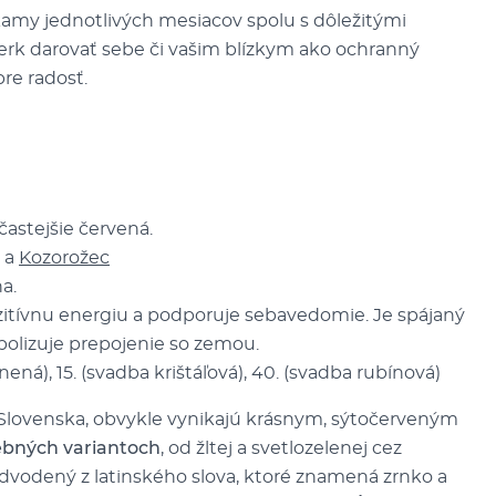
amy jednotlivých mesiacov spolu s dôležitými
perk darovať sebe či vašim blízkym ako ochranný
pre radosť.
častejšie červená.
a
Kozorožec
a.
zitívnu energiu a podporuje sebavedomie. Je spájaný
bolizuje prepojenie so zemou.
nená), 15. (svadba krištáľová), 40. (svadba rubínová)
 Slovenska, obvykle vynikajú krásnym, sýtočerveným
rebných variantoch
, od žltej a svetlozelenej cez
dvodený z latinského slova, ktoré znamená zrnko a