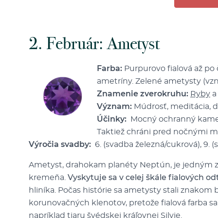
2. Február: Ametyst
Farba:
Purpurovo fialová až po 
ametríny. Zelené ametysty (vz
Znamenie zverokruhu:
Ryby
Význam:
Múdrosť, meditácia, d
Účinky:
Mocný ochranný kameň, 
Taktiež chráni pred nočnými m
Výročia svadby:
6. (svadba železná/cukrová), 9.
Ametyst, drahokam planéty Neptún, je jedným z
kremeňa.
Vyskytuje sa v celej škále fialových od
hliníka. Počas histórie sa ametysty stali znako
korunovačných klenotov, pretože fialová farba s
napríklad tiaru švédskej kráľovnej Silvie.