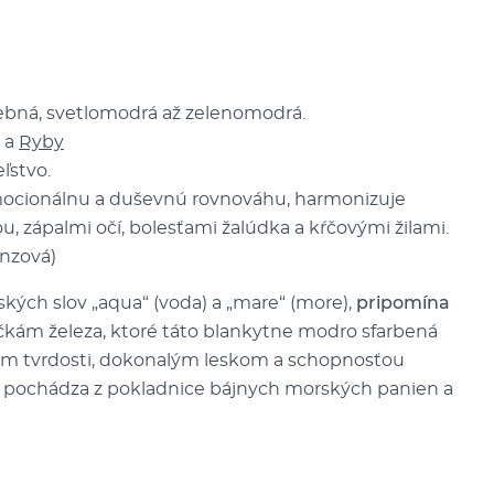
bná, svetlomodrá až zelenomodrá.
a
Ryby
eľstvo.
mocionálnu a duševnú rovnováhu, harmonizuje
ou, zápalmi očí, bolesťami žalúdka a kŕčovými žilami.
onzová)
kých slov „aqua“ (voda) a „mare“ (more),
pripomína
kám železa, ktoré táto blankytne modro sfarbená
om tvrdosti, dokonalým leskom a schopnosťou
ín pochádza z pokladnice bájnych morských panien a