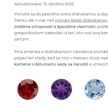
Aktualizované: 15. októbra 2025
Ponorte sa do pestrého sveta drahokamov a objavt
článku ide o viac než
význam farieb drahokamov
zvláštne schopnosti a špeciálne vlastnosti
, podľ
gregoriánskom kalendári. A ten, kto nosí svoj ka
samým.
Prvá zmienka o drahokamoch narodenia pochádza z
prejaví len vtedy, keď sa nosí v mesiaci, ktorý r
kamene s dátumami, kedy sa narodili
a vznikol