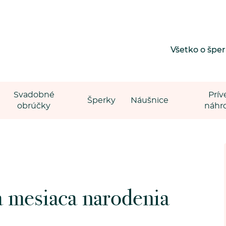
Všetko o špe
Svadobné
Prív
Šperky
Náušnice
obrúčky
náhr
 mesiaca narodenia