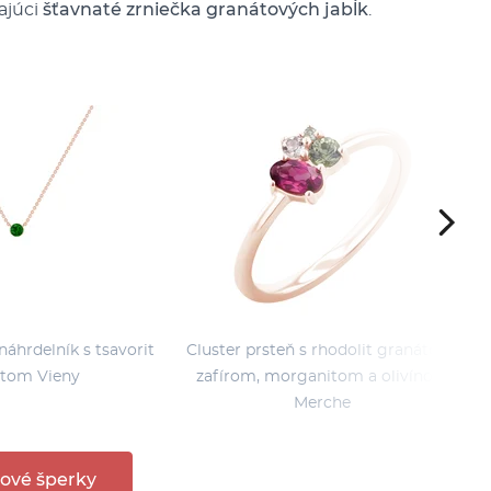
ajúci
šťavnaté zrniečka granátových jabĺk
.
náhrdelník s tsavorit
Cluster prsteň s rhodolit granátom,
tom Vieny
zafírom, morganitom a olivínom
Merche
ové šperky