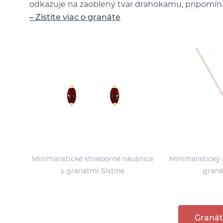
odkazuje na zaoblený tvar drahokamu, pripomín
– Zistite viac o granáte
Minimalistické strieborné náušnice
Minimalistický 
s granátmi Sistine
graná
Granát