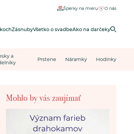
Šperky na mieru
O nás
rkoch
Zásnuby
Všetko o svadbe
Ako na darčeky
esky a
Prstene
Náramky
Hodinky
delníky
Mohlo by vás zaujímať