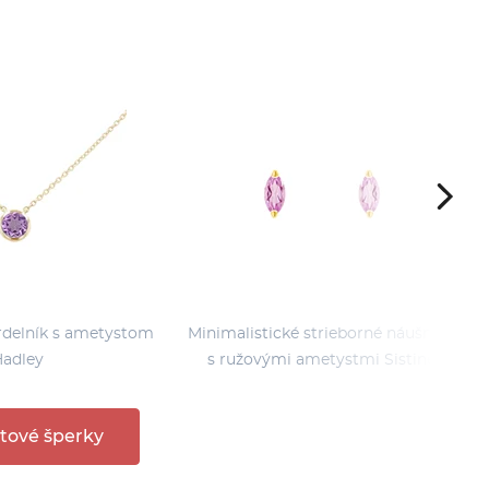
rdelník s ametystom
Minimalistické strieborné náušnice
adley
s ružovými ametystmi Sistine
tové šperky