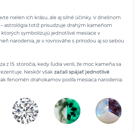
e nielen ich krásu, ale aj silné účinky. V dnešnom
– astrológia totiž prisudzuje drahým kameňom
a ktorých symbolizujú jednotlivé mesiace v
meň narodenia, je v rovnováhe s prírodou aj so sebou
 15. storočia, kedy ľudia verili, že moc kameňa sa
eprezentuje. Neskôr však
začali spájať jednotlivé
 tak fenomén drahokamov podľa mesiaca narodenia.