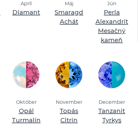
Apríl
Máj
Jún
n
Diamant
Smaragd
Perla
Achát
Alexandrit
Mesačný
kameň
Október
November
December
Opál
Topás
Tanzanit
Turmalín
Citrín
Tyrkys