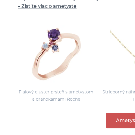
– Zistite viac o ametyste
Fialový cluster prsteň s ametystom
Strieborný náh
a drahokamami Roche
H
Ametys