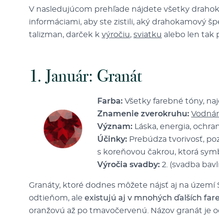
V nasledujúcom prehľade nájdete všetky drahok
informáciami, aby ste zistili, aký drahokamový š
talizman, darček k
výročiu
,
sviatku
alebo len tak 
1. Január: Granát
Farba:
Všetky farebné tóny, naj
Znamenie zverokruhu:
Vodnár
Význam:
Láska, energia, ochran
Účinky:
Prebúdza tvorivosť, po
s koreňovou čakrou, ktorá sym
Výročia svadby:
2. (svadba bavl
Granáty, ktoré dodnes môžete nájsť aj na území
odtieňom, ale
existujú aj v mnohých ďalších fa
oranžovú až po tmavočervenú. Názov granát je o