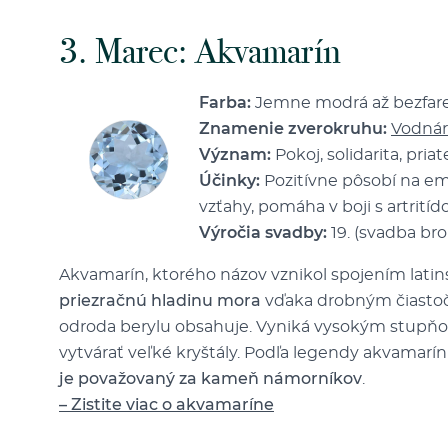
3. Marec: Akvamarín
Farba:
Jemne modrá až bezfare
Znamenie zverokruhu:
Vodnár
Význam:
Pokoj, solidarita, priat
Účinky:
Pozitívne pôsobí na e
vzťahy, pomáha v boji s artritíd
Výročia svadby:
19. (svadba br
Akvamarín, ktorého názov vznikol spojením latins
priezračnú hladinu mora
vďaka drobným čiastoč
odroda berylu obsahuje. Vyniká vysokým stupň
vytvárať veľké kryštály. Podľa legendy akvamar
je považovaný za kameň námorníkov
.
– Zistite viac o akvamaríne