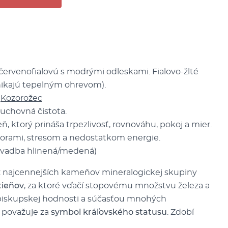
červenofialovú s modrými odleskami. Fialovo-žlté
nikajú tepelným ohrevom).
a
Kozorožec
uchovná čistota.
ktorý prináša trpezlivosť, rovnováhu, pokoj a mier.
orami, stresom a nedostatkom energie.
 (svadba hlinená/medená)
 najcennejších kameňov mineralogickej skupiny
tieňov
, za ktoré vďačí stopovému množstvu železa a
m biskupskej hodnosti a súčasťou mnohých
a považuje za
symbol kráľovského statusu
. Zdobí