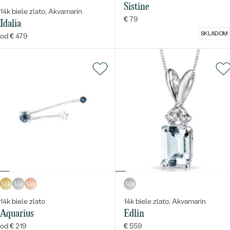
Sistine
14k biele zlato, Akvamarín
€ 79
Idalia
SKLADOM
od € 479
14k
14k
14k
14k
14k biele zlato
14k biele zlato, Akvamarín
Aquarius
Edlin
od € 219
€ 559