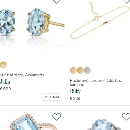
14k
14k žlté zlato, Akvamarín
Pozlatené striebro - žltá, Bez
Jalia
kameňa
€ 699
Ruby
SKLADOM
€ 289