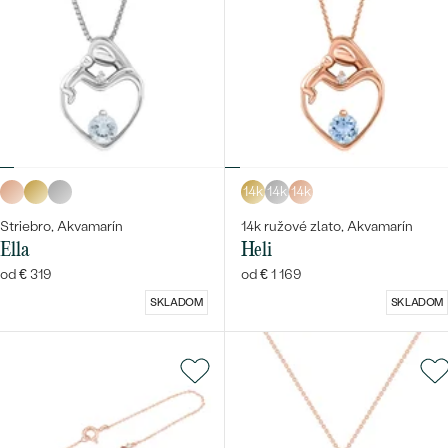
14k
14k
14k
Striebro, Akvamarín
14k ružové zlato, Akvamarín
Ella
Heli
od € 319
od € 1 169
SKLADOM
SKLADOM