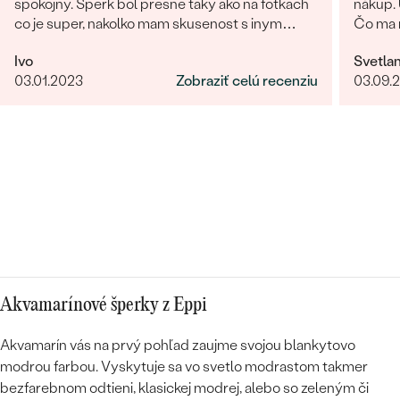
spokojny. Sperk bol presne taky ako na fotkach
nákup. 
co je super, nakolko mam skusenost s inym
Čo ma n
obchodom kde na fotke vyzeral sperk
vyzeral
Ivo
Svetla
giganticky a prisla "miniatura". V tomto obchode
Ďakujem Eppi. PS: Urči
03.01.2023
Zobraziť celú recenziu
03.09.
fotka presne velkostne sedi s realitou (foto na
fotky p
krku). Naviac sperk prisiel krasne zabaleny aj s
preprac
rucne pisanym odkazom. Moznost vyberu
fotkách
certifikatu elektronicky alebobv papierovej
forme, obrovsky vyber kamenov. No super.
Nabuduce budem urcite este objednavat!
Akvamarínové šperky z Eppi
Akvamarín vás na prvý pohľad zaujme svojou blankytovo
modrou farbou. Vyskytuje sa vo svetlo modrastom takmer
bezfarebnom odtieni, klasickej modrej, alebo so zeleným či