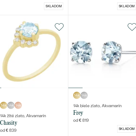
SKLADOM
SKLADOM
14k
14k
14k
14k
14k
14k biele zlato, Akvamarín
Frey
14k žlté zlato, Akvamarín
od € 819
Chasity
SKLADOM
od € 839