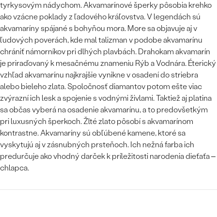
tyrkysovým nádychom. Akvamarínové šperky pôsobia krehko
ako vzácne poklady z ľadového kráľovstva. V legendách sú
akvamaríny spájané s bohyňou mora. More sa objavuje aj v
ľudových poverách, kde mal talizman v podobe akvamarínu
chrániť námorníkov pri dlhých plavbách. Drahokam akvamarín
je priraďovaný k mesačnému znameniu Rýb a Vodnára. Éterický
vzhľad akvamarínu najkrajšie vynikne v osadení do striebra
alebo bieleho zlata. Spoločnosť diamantov potom ešte viac
zvýrazní ich lesk a spojenie s vodnými živlami. Taktiež aj platina
sa občas vyberá na osadenie akvamarínu, a to predovšetkým
pri luxusných šperkoch. Žlté zlato pôsobí s akvamarínom
kontrastne. Akvamaríny sú obľúbené kamene, ktoré sa
vyskytujú aj v zásnubných prsteňoch. Ich nežná farba ich
predurčuje ako vhodný darček k príležitosti narodenia dieťaťa –
chlapca.