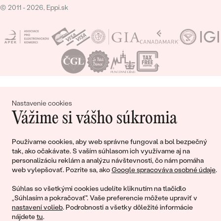
© 2011 - 2026, Eppi.sk
Nákupný košík
Nastavenie cookies
Vážime si vášho súkromia
Používame cookies, aby web správne fungoval a bol bezpečný
tak, ako očakávate. S vaším súhlasom ich využívame aj na
Ešte ste nepridali žiadne produkty do svojho
personalizáciu reklám a analýzu návštevnosti, čo nám pomáha
nákupného košíka
web vylepšovať. Pozrite sa, ako
Google spracováva osobné údaje
.
Súhlas so všetkými cookies udelíte kliknutím na tlačidlo
„Súhlasím a pokračovať". Vaše preferencie môžete upraviť v
nastavení volieb
. Podrobnosti a všetky dôležité informácie
POKRAČOVAŤ V NÁKUPE
nájdete
tu
.