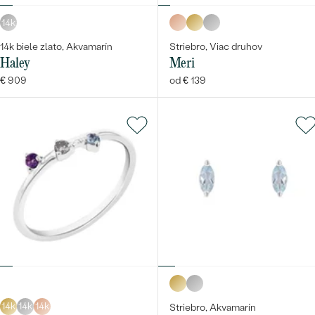
14k
14k biele zlato, Akvamarín
Striebro, Viac druhov
Haley
Meri
€ 909
od € 139
14k
14k
14k
Striebro, Akvamarín