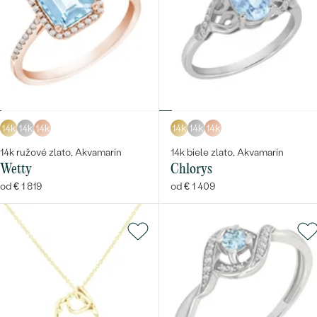
14k
14k
14k
14k
14k
14k
14k ružové zlato, Akvamarín
14k biele zlato, Akvamarín
Wetty
Chlorys
od € 1 819
od € 1 409