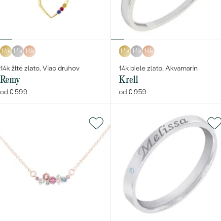
14k
14k
14k
14k
14k
14k
14k žlté zlato, Viac druhov
14k biele zlato, Akvamarín
Remy
Krell
od € 599
od € 959