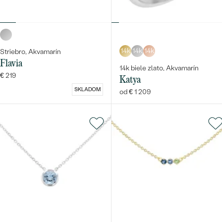
14k
14k
14k
Striebro, Akvamarín
Flavia
14k biele zlato, Akvamarín
€ 219
Katya
SKLADOM
od € 1 209