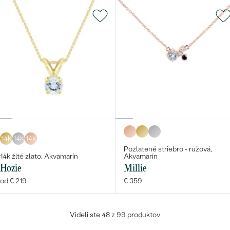
14k
14k
14k
Pozlatené striebro - ružová,
14k žlté zlato, Akvamarín
Akvamarín
Hozie
Millie
od € 219
€ 359
Videli ste 48 z 99 produktov