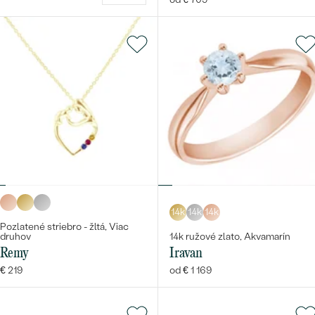
14k
14k
14k
Pozlatené striebro - žltá, Viac
druhov
14k ružové zlato, Akvamarín
Remy
Iravan
€ 219
od € 1 169