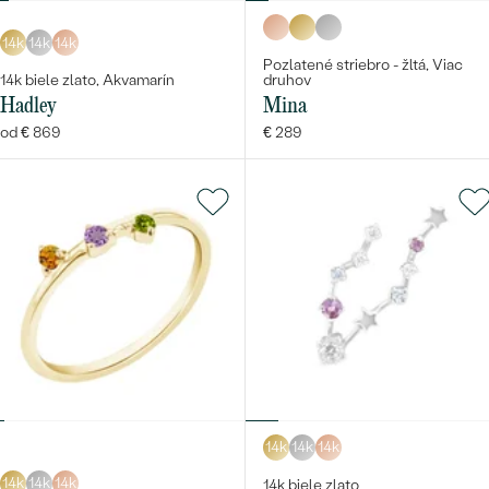
14k
14k
14k
Pozlatené striebro - žltá, Viac
14k biele zlato, Akvamarín
druhov
Hadley
Mina
od € 869
€ 289
14k
14k
14k
14k
14k
14k
14k biele zlato