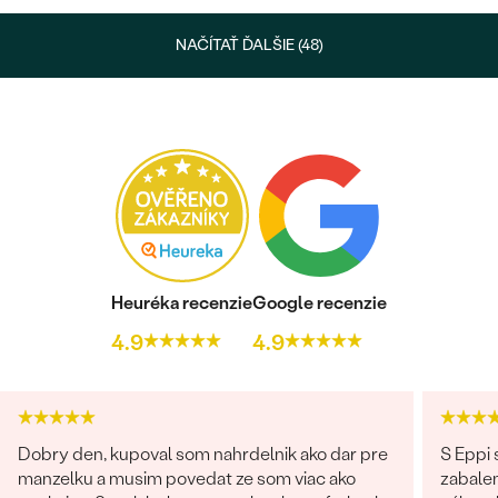
NAČÍTAŤ ĎALŠIE (48)
Heuréka recenzie
Google recenzie
4.9
4.9
Dobry den, kupoval som nahrdelnik ako dar pre
S Eppi
manzelku a musim povedat ze som viac ako
zabale