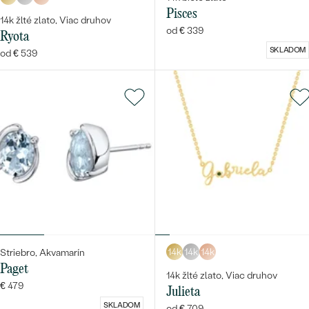
Pisces
14k žlté zlato, Viac druhov
od € 339
Ryota
SKLADOM
od € 539
14k
14k
14k
Striebro, Akvamarín
Paget
14k žlté zlato, Viac druhov
€ 479
Julieta
SKLADOM
od € 709