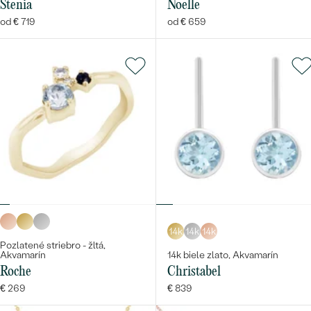
Stenia
Noelle
od € 719
od € 659
14k
14k
14k
Pozlatené striebro - žltá,
Akvamarín
14k biele zlato, Akvamarín
Roche
Christabel
€ 269
€ 839