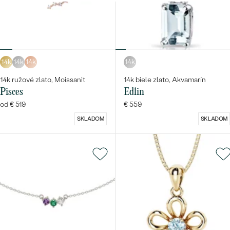
Najpredávanejšie
PODĽA TVARU DRAHOKAMU
Najpredávanejšie
náušnice
NA MIERU
prstene
Personalizované
14k
14k
14k
14k
DIAMANTY
14k ružové zlato, Moissanit
14k biele zlato, Akvamarín
PREZRIEŤ
prívesky
Pisces
Edlin
PREZRIEŤ
od € 519
€ 559
SKLADOM
SKLADOM
Wave kolekcia
OBJAVIŤ
OBJAVIŤ