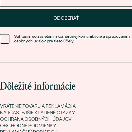
ODOBERAŤ
Súhlasím so
zasielaním komerčnej komunikácie
a
spracovaním
osobných údajov pre tieto účely
.
Dôležité informácie
VRÁTENIE TOVARU A REKLAMÁCIA
NAJČASTEJŠIE KLADENÉ OTÁZKY
OCHRANA OSOBNÝCH ÚDAJOV
OBCHODNÉ PODMIENKY