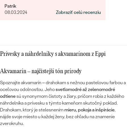
Rychlost a sposob dodania Prijemny a
Patrik
ludsky pristup zamestnancov
08.03.2024
Zobraziť celú recenziu
Prívesky a náhrdelníky s akvamarínom z Eppi
Akvamarín – najčistejší tón prírody
Spoznajte akvamarín – drahokam s nežnou pastelovou farbou a
oceľovou odolnosťou. Jeho
svetlomodré až zelenomodré
odtiene
sú synonymom čistoty a žiary, pričom robia z každého
náhrdelníka a prívesku s týmto kameňom skutočný poklad.
Drahokam, ktorý je stelesnením
mieru, pokoja a inšpirácie
,
nájde svoje miesto u každej ženy, bez ohľadu na znamenie
zverokruhu.