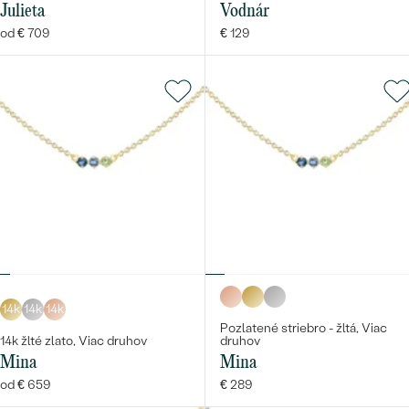
Julieta
Vodnár
od € 709
€ 129
14k
14k
14k
Pozlatené striebro - žltá, Viac
14k žlté zlato, Viac druhov
druhov
Mina
Mina
od € 659
€ 289