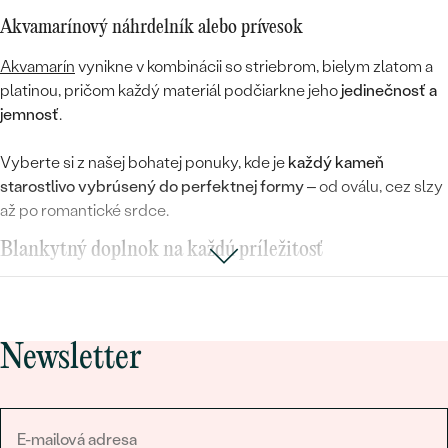
Akvamarínový náhrdelník alebo prívesok
Akvamarín
vynikne v kombinácii so striebrom, bielym zlatom a
platinou, pričom každý materiál podčiarkne jeho
jedinečnosť a
jemnosť
.
Vyberte si z našej bohatej ponuky, kde je
každý kameň
starostlivo vybrúsený do perfektnej formy
– od oválu, cez slzy
až po romantické srdce.
Blankytný doplnok na každú príležitosť
Akvamarínový prívesok alebo náhrdelník z našej kolekcie je ako
iskrivý letný deň, ktorý môžete stále nosiť. Zamilujte si klenot,
ktorý
rozjasní váš outfit
a dodá vám pocit krehkej elegancie. Či
Newsletter
už hľadáte
dokonalý darček pre milovanú osobu
, alebo chcete
urobiť radosť sami sebe, šperk na krk s akvamarínom je vždy
správnou voľbou.