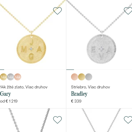
14k
14k
14k
14k žlté zlato, Viac druhov
Striebro, Viac druhov
Gary
Bradley
od € 1 219
€ 339