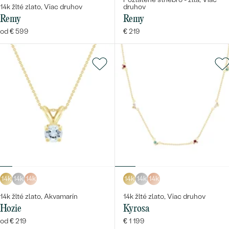
14k žlté zlato, Viac druhov
druhov
Remy
Remy
od € 599
€ 219
14k
14k
14k
14k
14k
14k
14k žlté zlato, Akvamarín
14k žlté zlato, Viac druhov
Hozie
Kyrosa
od € 219
€ 1 199