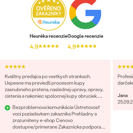
Heuréka recenzie
Google recenzie
4.9
4.9
Kvalitny predajca po vsetkych strankach.
Profesi
Uspesne ma previedli procesom kupy
darček
zasnubneho prstena, naslednej upravy, opravy,
Jana
cistenia a nakoniec spolocnej kupy obruciek.
25.09.
Odporucam.
Bezproblemova komunikácia Ústretovosť
voci poziadavkam zakaznika Prehladny a
zrozumiteny e-shop Cenovo
dostupne/primerane Zakaznicka podpora