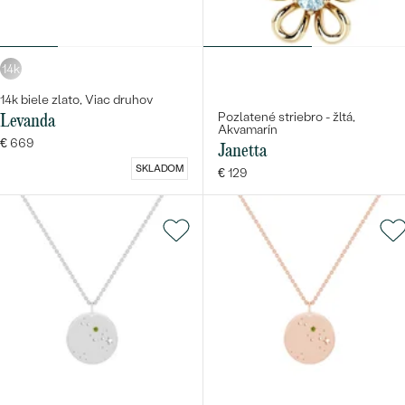
14k
14k biele zlato, Viac druhov
Pozlatené striebro - žltá,
Levanda
Akvamarín
€ 669
Bestsellery
Janetta
SKLADOM
€ 129
OBJAVIŤ