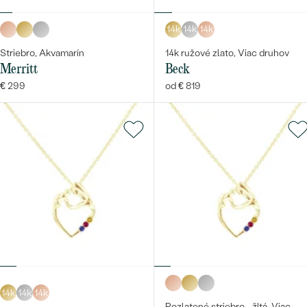
14k
14k
14k
Striebro, Akvamarín
14k ružové zlato, Viac druhov
Merritt
Beck
€ 299
od € 819
14k
14k
14k
Pozlatené striebro - žltá, Viac