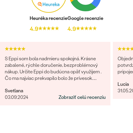
Heuréka recenzie
Google recenzie
4.9
4.9
S Eppi som bola nadmieru spokojná. Krásne
Objedn
zabalené, rýchle doručenie, bezproblémový
potvrdz
nákup. Určite Eppi do budúcna opäť využijem .
pripoje
Čo ma najviac prekvapilo bolo že prívesok
Lucia
vyzeral v reáli ešte lepšie ako na fotkách.
Svetlana
31.05.
Ďakujem Eppi. PS: Určite by som aktualizovala
03.09.2024
Zobraziť celú recenziu
fotky pri týchto príveskom. V realite je to
prepracovanie oveľa viditelnejšie a krajšie ako na
fotkách.