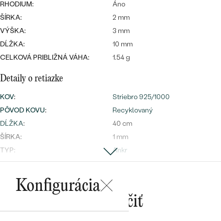
RHODIUM:
Áno
ŠÍRKA:
2 mm
VÝŠKA:
3 mm
DĹŽKA:
10 mm
CELKOVÁ PRIBLIŽNÁ VÁHA:
1.54 g
Bestsellery
Detaily o retiazke
KOV
:
Striebro 925/1000
PÔVOD KOVU
:
Recyklovaný
DĹŽKA
:
40 cm
OBJAVIŤ
ŠÍRKA:
1 mm
TYP:
Ankr
Detaily o osadenom drahokame
Konfigurácia
DRUH:
Drahokam podľa vášho výberu
Mohlo by sa vám páčiť
POČET:
3
ROZMERY:
2 mm