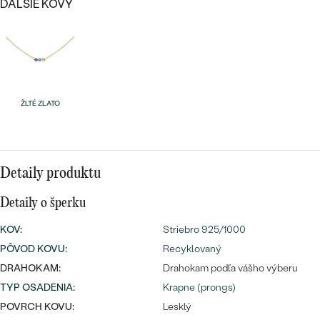
Najpredávanejšie
ĎALŠIE KOVY
Najpredávanejšie
PODĽA TVARU DRAHOKAMU
náušnice
NA MIERU
prstene
Personalizované
DIAMANTY
ŽLTÉ ZLATO
PREZRIEŤ
prívesky
PREZRIEŤ
Detaily produktu
OBJAVIŤ
Wave kolekcia
Detaily o šperku
KOV
:
Striebro 925/1000
PÔVOD KOVU
:
Recyklovaný
DRAHOKAM:
Drahokam podľa vášho výberu
OBJAVIŤ
TYP OSADENIA
:
Krapne (prongs)
POVRCH KOVU:
Lesklý