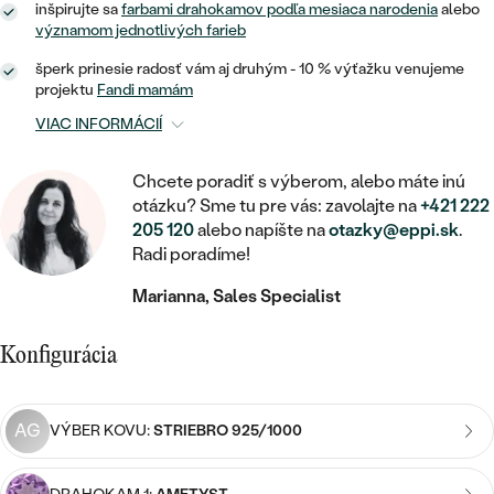
STATEMENT
ZAČAŤ S DIAMANTOM
RUČNE RYTÉ
inšpirujte sa
farbami drahokamov podľa mesiaca narodenia
alebo
DETSKÉ
významom jednotlivých farieb
MEDAILÓNY
DETSKÉ ŠPERKY
PEČATNÉ
ZAČAŤ S LABGROWN DIAMANTOM
S VÝPLŇOU
PIERCING
šperk prinesie radosť vám aj druhým - 10 % výťažku venujeme
RETIAZKY
BROŠNE
projektu
Fandi mamám
PERSONALIZOVANÉ
ZAČAŤ S FAREBNÝM DIAMANTOM
SVADOBNÉ SETY
VIAC INFORMÁCIÍ
V TVARE SRDCA
DOPLNKY
PODĽA DRAHOKAMU
PODĽA DRAHOKAMU
Chcete poradiť s výberom, alebo máte inú
PODĽA DRAHOKAMU
S DIAMANTMI
PODĽA CENY
SO ZVIERATAMI
otázku? Sme tu pre vás: zavolajte na
+421 222
PODĽA MATERIÁLU
S DIAMANTMI
DIAMANT
CENOVO DOSTUPNÉ
205 120
alebo napíšte na
otazky@eppi.sk
.
S DRAHOKAMAMI
Radi poradíme!
ZLATÉ
PODĽA DRAHOKAMU
S DRAHOKAMAMI
LAB GROWN DIAMANT
LUXUSNÉ
S PERLAMI
Marianna, Sales Specialist
S DIAMANTMI
STRIEBORNÉ
S PERLAMI
MOISSANIT
Konfigurácia
S DRAHOKAMAMI
PLATINOVÉ
PODĽA CENY
FAREBNÝ DIAMANT
PODĽA CENY
CENOVO DOSTUPNÉ
S PERLAMI
AG
VÝBER KOVU:
STRIEBRO 925/1000
PODĽA DRAHOKAMU
ČIERNY DIAMANT
CENOVO DOSTUPNÉ
LUXUSNÉ
S DIAMANTMI
PODĽA CENY