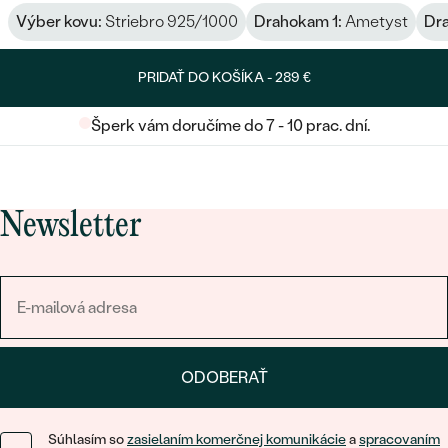
Výber kovu:
Striebro 925/1000
Drahokam 1:
Ametyst
Dr
PRIDAŤ DO KOŠÍKA -
289 €
Šperk vám doručíme do 7 - 10 prac. dní.
Newsletter
ODOBERAŤ
Súhlasím so
zasielaním komerčnej komunikácie
a
spracovaním