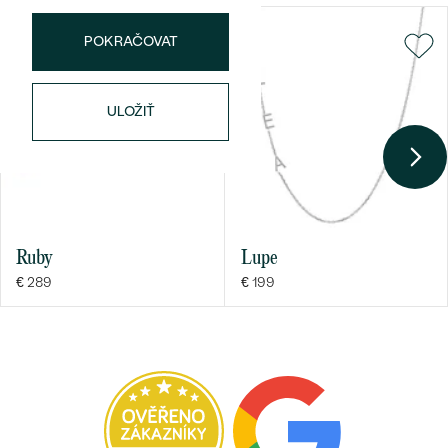
TVAR
:
Round
POKRAČOVAT
PÔVOD:
Prírodný
ULOŽIŤ
Ruby
Lupe
€ 289
€ 199