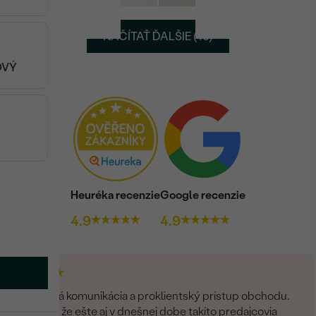
NAČÍTAŤ ĎALŠIE (48)
OVÝ
Heuréka recenzie
Google recenzie
4.9
4.9
Perfektná komunikácia a proklientský prístup obchodu.
Som rád, že ešte aj v dnešnej dobe takíto predajcovia