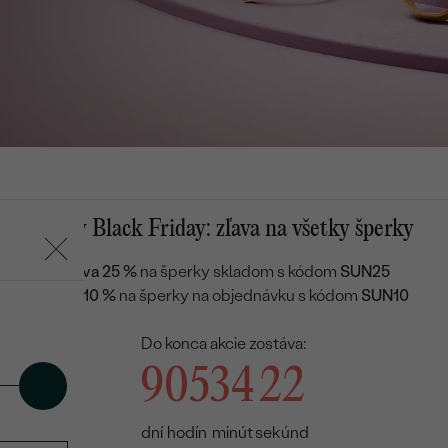
Letný Black Friday: zľava na všetky šperky
Zľava 25 %
na šperky skladom s kódom
SUN25
Zľava 10 %
na šperky na objednávku s kódom
SUN10
Do konca akcie zostáva:
9
05
34
21
dní
hodín
minút
sekúnd