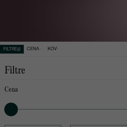
CENA
KOV
FILTRE
PRSTENE
Nové prstene
Filtre
Cena