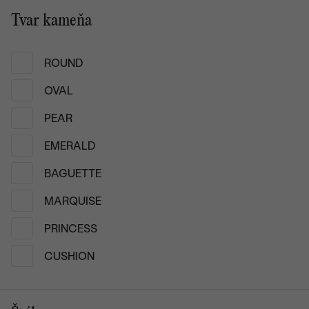
Tvar kameňa
Júlia
04.04.2023
ROUND
OVAL
PEAR
EMERALD
BAGUETTE
MARQUISE
PRINCESS
CUSHION
Nové prstene z Epp