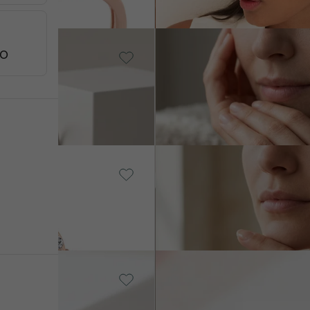
Striebro,
TO
Smaragd
Nikey
SKLADOM
SKLAD
€ 269
14k biele zlato, Lab-
grown diamant
Verune
SKLADOM
S
€ 2 790
 gold , Lab-grown diamant
14k champagne gold , Diam
Isolde
€ 1 639