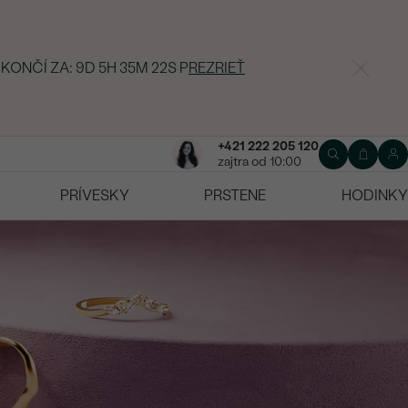
 KONČÍ ZA:
9D 5H 35M 21S
P
REZRIEŤ
+421 222 205 120
zajtra od 10:00
PRÍVESKY
PRSTENE
HODINKY