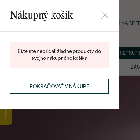
Nákupný košík
LETNÝ BLACK FRIDAY: −25 % NA ŠP
Ešte ste nepridali žiadne produkty do
O NÁS
BLOG
ŠPERKY NA MIERU
DOHODNÚŤ STRETNUTI
svojho nákupného košíka
VÝPREDAJ
SVADOBNÉ OBRÚČKY
ZÁS
POKRAČOVAŤ V NÁKUPE