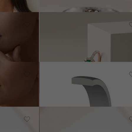
Pozlatené
striebro - žltá,
Rubín
Louisa
OM
SKLADOM
€ 349
Karbon + 14k ružové zlato,
KLADOM
Bez kameňa
Jatu
SKLADO
€ 1 479
ant
14k champagne gold , Lab-grown diaman
Isolde
€ 1 119