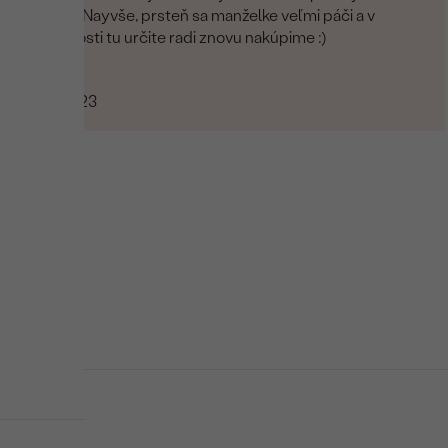
existujú. Nayvše, prsteň sa manželke veľmi páči a v
budúcnosti tu určite radi znovu nakúpime :)
Marcel
15.09.2023
i