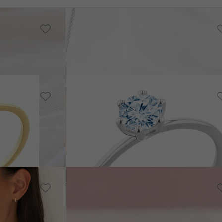
14k biele zlato, Granát
Rosa
LADOM
od € 1 229
14k ružové zlato, Akvamarín
Birdie
od € 1 009
14k biele zlato,
Diamant
Liberia
SKLADOM
€ 1 589