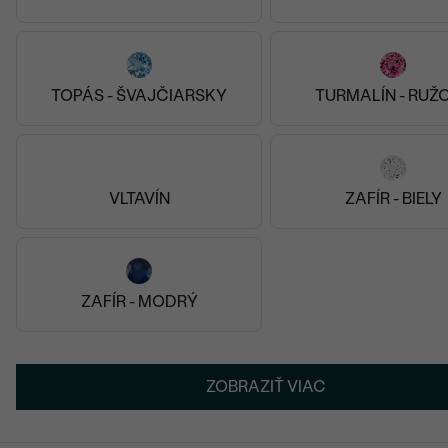
TOPÁS - ŠVAJČIARSKY
TURMALÍN - RUŽ
VLTAVÍN
ZAFÍR - BIELY
ZAFÍR - MODRÝ
ZOBRAZIŤ VIAC
Super prístup, komunikácia, záujem o zákazníka. A
obrúčky nádherné. Určite odporúčam