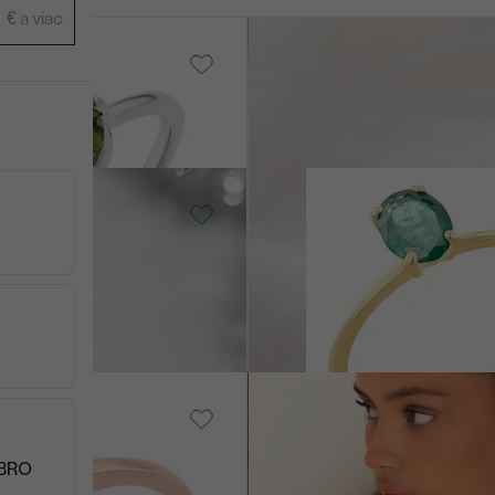
, Vltavín
18k biele zlato, Spinel
Charmaine
SK
€ 6 149
14k žlté zlato, Smaragd
Frost
SKLADOM
od € 1 399
Rubín
14k žlté zlato, Bez kameňa
Ivy
od € 1 179
EBRO