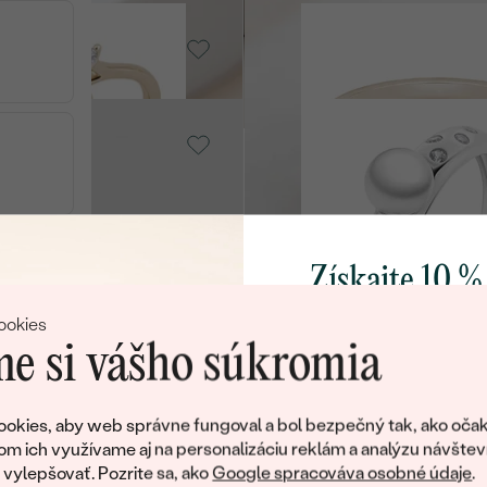
gold , Moissanit
14k champagne gold , Moiss
Nairne
€ 1 299
Striebro, Perla
Shad
SKLA
gold , Diamant
€ 99
Získajte 10 %
 PEPPER
Lab-grown zafír
14k žlté zlato, Lab-grown zaf
svoj prvý 
ookies
Sona
e si vášho súkromia
od € 1 149
Pridajte sa k nám a 
poctivo vyrábaných 
okies, aby web správne fungoval a bol bezpečný tak, ako očak
Ako darček na priv
om ich využívame aj na personalizáciu reklám a analýzu návštev
, Lab-grown
14k žlté zlato, Smaragd
obratom pošleme zľ
ylepšovať. Pozrite sa, ako
Google spracováva osobné údaje
.