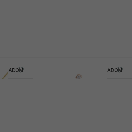
Zelená
Prírodný
Úprava farby
Diamant
1
Virgo
SKLADOM
SKLADOM
0.015 ct
od € 309
1.5 mm
Round
Zelená
Prírodný
Úprava farby