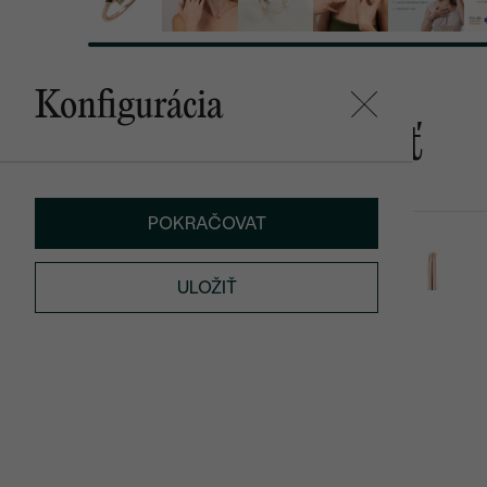
Konfigurácia
Mohlo by sa vám páčiť
POKRAČOVAT
Otyl
Gita
od € 959
od € 2 009
ULOŽIŤ