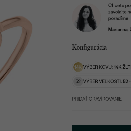
Chcete por
zavolajte 
poradíme!
Marianna, 
Konfigurácia
14K
VÝBER KOVU:
14K ŽLT
52
VÝBER VEĽKOSTI:
52 
PRIDAŤ GRAVÍROVANIE
VYBERTE FONT
Napíšte iniciály/text