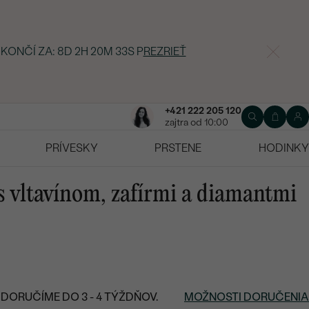
 KONČÍ ZA:
8D 2H 20M 32S
P
REZRIEŤ
+421 222 205 120
zajtra od 10:00
PRÍVESKY
PRSTENE
HODINKY
s vltavínom, zafírmi a diamantmi
DORUČÍME DO 3 - 4 TÝŽDŇOV.
MOŽNOSTI DORUČENIA