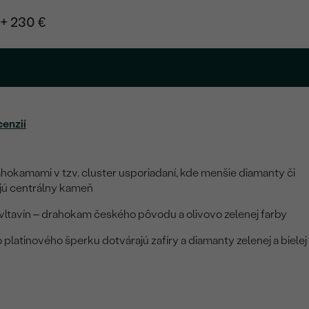
+ 230 €
.
cenzií
hokamami v tzv. cluster usporiadaní, kde menšie diamanty či
jú centrálny kameň
vltavín – drahokam českého pôvodu a olivovo zelenej farby
 platinového šperku dotvárajú zafíry a diamanty zelenej a bielej