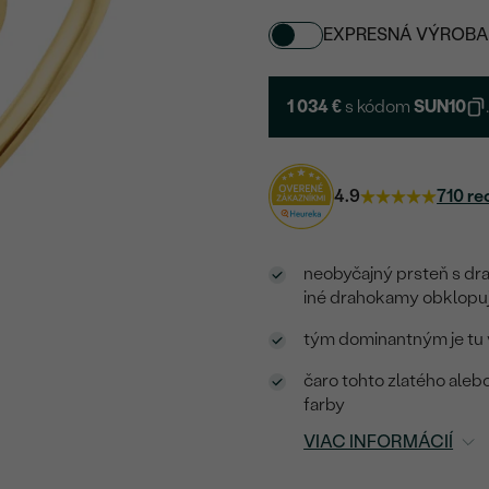
EXPRESNÁ VÝROBA
1 034 €
s kódom
SUN10
4.9
710 re
neobyčajný prsteň s dra
iné drahokamy obklopu
tým dominantným je tu 
čaro tohto zlatého alebo
farby
VIAC INFORMÁCIÍ