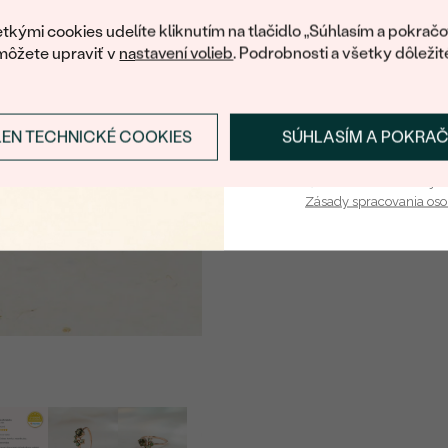
váš prvý ná
DRUH:
tkými cookies udelíte kliknutím na tlačidlo „Súhlasím a pokračo
POČET:
môžete upraviť v
nastavení volieb
. Podrobnosti a všetky dôležit
KARÁTOVÁ VÁHA:
ROZMERY:
LEN TECHNICKÉ COOKIES
SÚHLASÍM A POKRA
Prihlásiť sa a zís
TVAR
:
Vaša e-mailová adresa je 
FARBA:
Zásady spracovania os
PÔVOD:
Postranné drahokamy
DRUH:
POČET:
KARÁTOVÁ VÁHA
:
ROZMERY:
TVAR
: