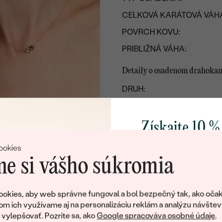
CELKOVÁ KARÁTOVÁ VÁH
POVRCH KOVU:
PRIBLIŽNÁ VÁHA:
Detaily o osadenom drahoka
DRUH:
POČET:
KARÁTOVÁ VÁHA:
Získajte 10 %
ROZMERY:
svoj prvý 
ookies
FARBA:
e si vášho súkromia
TVAR
:
Pridajte sa k nám a 
PÔVOD:
poctivo vyrábaných 
okies, aby web správne fungoval a bol bezpečný tak, ako očak
Ako darček na priv
om ich využívame aj na personalizáciu reklám a analýzu návštev
Postranné drahokamy
obratom pošleme zľ
ylepšovať. Pozrite sa, ako
Google spracováva osobné údaje
.