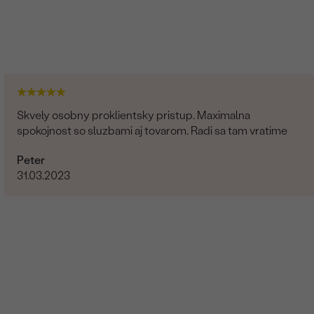
Diamant
1
0.015 ct
1.5 mm
Skvely osobny proklientsky pristup. Maximalna
Round
spokojnost so sluzbami aj tovarom. Radi sa tam vratime
SI
Peter
G-H
31.03.2023
Prírodný