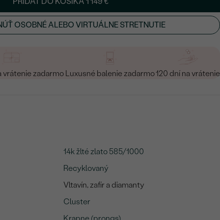
PRIDAŤ DO KOŠÍKA
1 149 €
ÚŤ OSOBNÉ ALEBO VIRTUÁLNE STRETNUTIE
a vrátenie zadarmo
Luxusné balenie zadarmo
120 dní na vrátenie
14k žlté zlato 585/1000
Recyklovaný
Vltavín, zafír a diamanty
Cluster
Krapne (prongs)