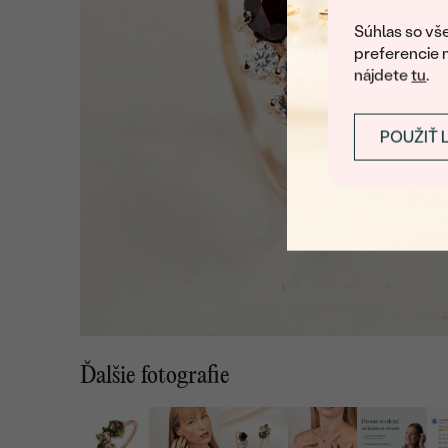
Súhlas so vše
preferencie 
nájdete
tu
.
POUŽIŤ 
Ďalšie fotografie