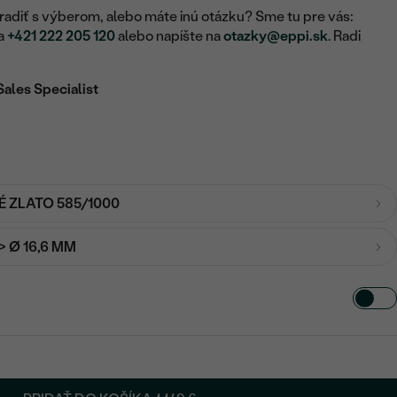
adiť s výberom, alebo máte inú otázku? Sme tu pre vás:
na
+421 222 205 120
alebo napíšte na
otazky@eppi.sk
. Radi
Sales Specialist
É ZLATO 585/1000
-> Ø 16,6 MM