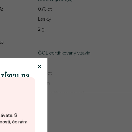
A:
0.73 ct
Lesklý
2 g
me
ČGL certifikovaný vltavín
1
0.44 ct
 zľavu na
5 mm
klenot
Mierne žltkasto zelená
Round
objavte svet
Prírodný
šperkov Eppi.
ávate. S
ítanie vám
nosti, čo nám
avový kód na