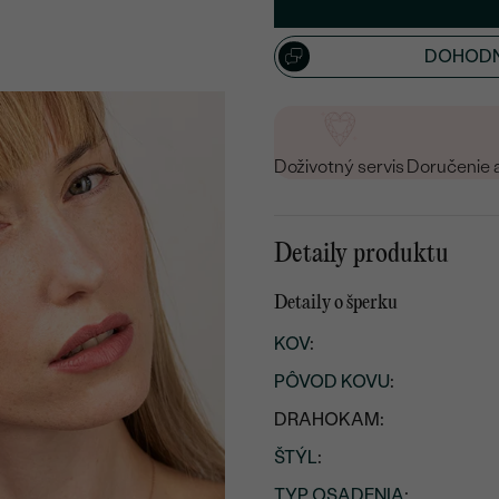
15
/ 15 ZNAKOV
DOHODN
Doživotný servis
Doručenie 
Detaily produktu
Detaily o šperku
KOV
:
PÔVOD KOVU
:
DRAHOKAM:
ŠTÝL
:
TYP OSADENIA
: