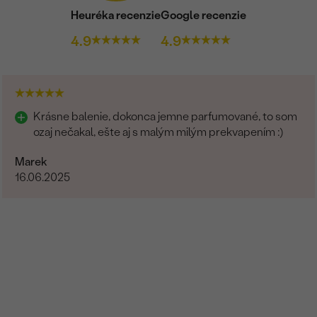
Postranné drahokamy
Heuréka recenzie
Google recenzie
DRUH:
4.9
4.9
POČET:
KARÁTOVÁ VÁHA
:
ROZMERY:
Krásne balenie, dokonca jemne parfumované, to som
TVAR
:
ozaj nečakal, ešte aj s malým milým prekvapením :)
ČISTOTA
:
Marek
FARBA
:
16.06.2025
PÔVOD: