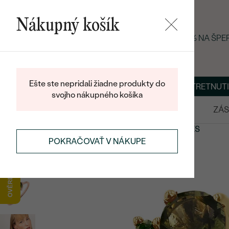
Nákupný košík
LETNÝ BLACK FRIDAY: −25 % NA ŠP
Ešte ste nepridali žiadne produkty do
O NÁS
BLOG
ŠPERKY NA MIERU
DOHODNÚŤ STRETNUTI
svojho nákupného košíka
VÝPREDAJ
SVADOBNÉ OBRÚČKY
ZÁS
ŠPERKY
KOLEKCIE ŠPERKOV
BOHEMIAN TREASURES
POKRAČOVAŤ V NÁKUPE