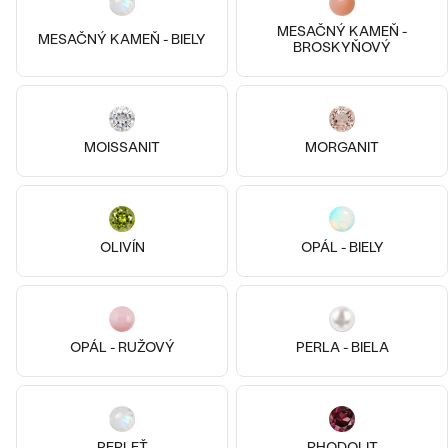
MESAČNÝ KAMEŇ -
MESAČNÝ KAMEŇ - BIELY
Striebro, Bez kameňa
Striebro, Bez kameňa
BROSKYŇOVÝ
Malý princ
Malý princ
€ 109
€ 109
SKLADOM
SKLADOM
MOISSANIT
MORGANIT
OLIVÍN
OPÁL - BIELY
OPÁL - RUŽOVÝ
PERLA - BIELA
Pozlatené striebro - ružová, Bez
PERLEŤ
RHODOLIT