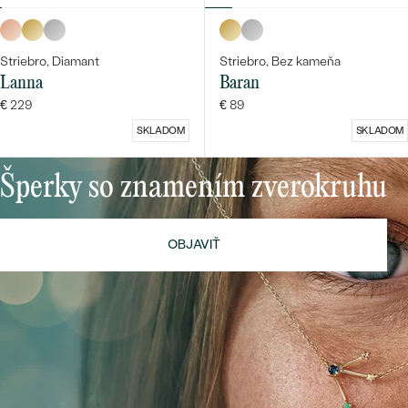
Striebro, Diamant
Striebro, Bez kameňa
Lanna
Baran
€ 229
€ 89
SKLADOM
SKLADOM
Šperky so znamením zverokruhu
OBJAVIŤ