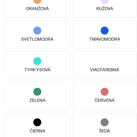
ORANŽOVÁ
RUŽOVÁ
SVETLOMODRÁ
TMAVOMODRÁ
TYRKYSOVÁ
VIACFAREBNÁ
Pozlatené striebro - ružová, Bez
Pozlatené striebro - žltá, Bez
kameňa
kameňa
ZELENÁ
ČERVENÁ
Malý princ
Malý princ
€ 109
€ 129
SKLADOM
SKLADOM
ČIERNA
ŠEDÁ