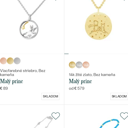
14k
14k
14k
Viacfarebné striebro, Bez
kameňa
14k žlté zlato, Bez kameňa
Malý princ
Malý princ
€ 89
od € 579
SKLADOM
SKLADOM