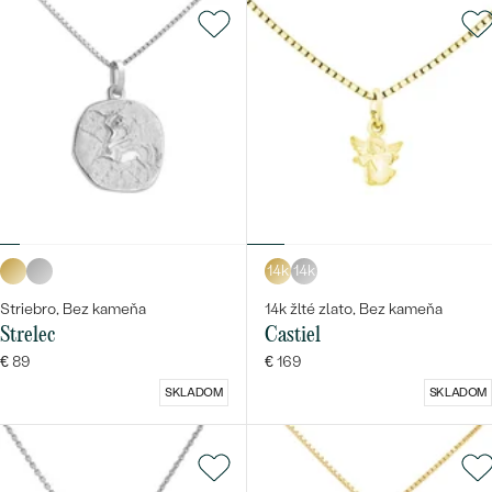
14k
14k
Striebro, Bez kameňa
14k žlté zlato, Bez kameňa
Strelec
Castiel
€ 89
€ 169
SKLADOM
SKLADOM