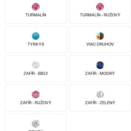
€ 89
€ 89
SKLADOM
SKLADOM
TURMALÍN
TURMALÍN - RUŽOVÝ
TYRKYS
VIAC DRUHOV
ZAFÍR - BIELY
ZAFÍR - MODRÝ
ZAFÍR - RUŽOVÝ
ZAFÍR - ZELENÝ
Pozlatené striebro - ružová, Bez
Striebro, Lab-grown diamant
kameňa
Sophia
Malý princ
€ 69
€ 109