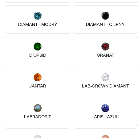
Pozlatené striebro - ružová,
DIAMANT - MODRÝ
DIAMANT - ČIERNY
14k
14k
14k
Diamant
Meri
14k žlté zlato, Rubín
od € 139
Ashley
Bestsellery
SKLADOM
od € 489
DIOPSID
GRANÁT
OBJAVIŤ
JANTÁR
LAB-GROWN DIAMANT
LABRADORIT
LAPIS LAZULI