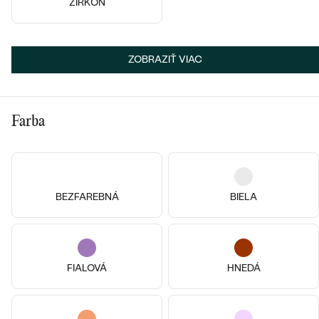
ZIRKÓN
SKLADOM
SKLADOM
ZOBRAZIŤ VIAC
Farba
BEZFAREBNÁ
BIELA
Pozlatené striebro - žltá, Bez
kameňa
Striebro, Bez kameňa
FIALOVÁ
HNEDÁ
Malý princ
Malý princ
€ 89
€ 109
SKLADOM
SKLADOM