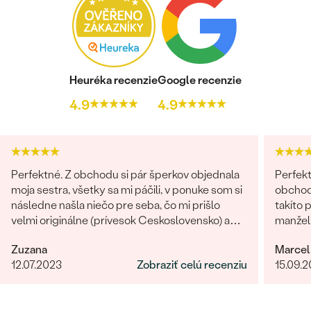
Heuréka recenzie
Google recenzie
4.9
4.9
Perfektné. Z obchodu si pár šperkov objednala
Perfekt
moja sestra, všetky sa mi páčili, v ponuke som si
obchodu
následne našla niečo pre seba, čo mi prišlo
takíto 
velmi originálne (prívesok Ceskoslovensko) a
manželk
milý jemný náhrdelník Malý princ (hviezdičky),
radi zn
Zuzana
Marcel
komunikácia a doručenie tovaru na 1 s ⭐️.
12.07.2023
Zobraziť celú recenziu
15.09.
Obchod a tovar odporúčam, kto hladá šperk,
urcite si nájde to svoje.