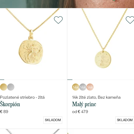
14k
14k
14k
Pozlatené striebro - žltá
14k žlté zlato, Bez kameňa
Škorpión
Malý princ
€ 89
od € 479
SKLADOM
SKLADOM