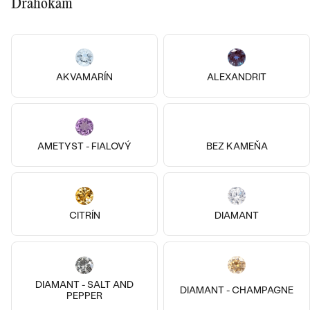
Najpredávanejšie
Drahokam
OBJAVIŤ
PODĽA TVARU DRAHOKAMU
Najpredávanejšie
náušnice
NA MIERU
prstene
AKVAMARÍN
ALEXANDRIT
Personalizované
DIAMANTY
PREZRIEŤ
prívesky
PREZRIEŤ
AMETYST - FIALOVÝ
BEZ KAMEŇA
Wave kolekcia
OBJAVIŤ
CITRÍN
DIAMANT
OBJAVIŤ
DIAMANT - SALT AND
DIAMANT - CHAMPAGNE
PEPPER