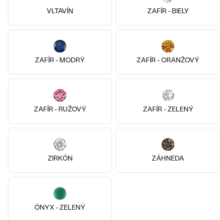
VLTAVÍN
ZAFÍR - BIELY
14k
14k
14k
Pozlatené striebro - ružová, Bez
14k biele zlato, Bez kameňa
kameňa
Zakir
Malý princ
ZAFÍR - MODRÝ
ZAFÍR - ORANŽOVÝ
od € 489
€ 109
SKLADOM
SKLADOM
ZAFÍR - RUŽOVÝ
ZAFÍR - ZELENÝ
ZIRKÓN
ZÁHNEDA
ÓNYX - ZELENÝ