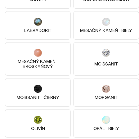
LABRADORIT
MESAČNÝ KAMEŇ - BIELY
MESAČNÝ KAMEŇ -
MOISSANIT
BROSKYŇOVÝ
9k
9k
9k
14k
14k
14k
14k ružové zlato, Lab-grown
14k žlté zlato, Lab-grown
diamant
smaragd
MOISSANIT - ČIERNY
MORGANIT
Navin
Tyrell
od € 499
od € 649
OLIVÍN
OPÁL - BIELY