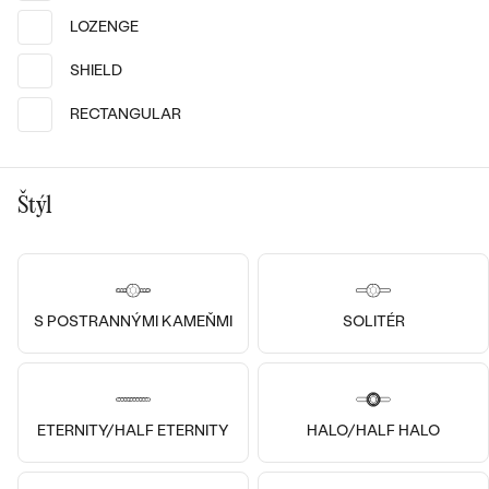
Arlette
Milan
LOZENGE
€ 379
€ 109
SKLADOM
SKLADOM
SHIELD
RECTANGULAR
Štýl
S POSTRANNÝMI KAMEŇMI
SOLITÉR
Pozlatené striebro - žltá, Diamant
Pozlatené striebro - žltá, Diamant
ETERNITY/HALF ETERNITY
HALO/HALF HALO
Miriam
Nicklas
€ 109
€ 109