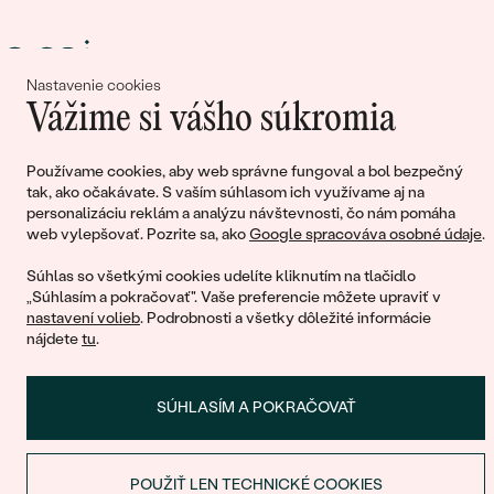
Nastavenie cookies
Vážime si vášho súkromia
Spoločne tvoríme príbehy krásy a
Používame cookies, aby web správne fungoval a bol bezpečný
lásky
tak, ako očakávate. S vaším súhlasom ich využívame aj na
personalizáciu reklám a analýzu návštevnosti, čo nám pomáha
web vylepšovať. Pozrite sa, ako
Google spracováva osobné údaje
.
Pripojte sa k nám!
Súhlas so všetkými cookies udelíte kliknutím na tlačidlo
„Súhlasím a pokračovať". Vaše preferencie môžete upraviť v
nastavení volieb
. Podrobnosti a všetky dôležité informácie
nájdete
tu
.
SÚHLASÍM A POKRAČOVAŤ
© 2011 - 2026, Eppi.sk
POUŽIŤ LEN TECHNICKÉ COOKIES