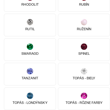
RHODOLIT
RUBÍN
RUTIL
RUŽENÍN
Pozlatené striebro - žltá, Bez
Striebro, Olivín
kameňa
SMARAGD
SPINEL
Verano
Ivy
€ 89
€ 79
SKLADOM
SKLADOM
TANZANIT
TOPÁS - BIELY
TOPÁS - LONDÝNSKY
TOPÁS - RÔZNE FARBY