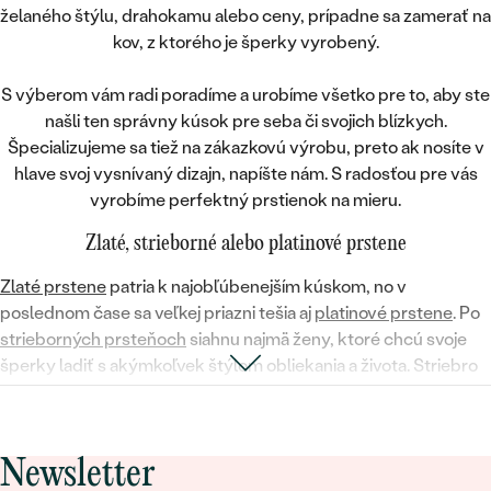
želaného štýlu, drahokamu alebo ceny, prípadne sa zamerať na
kov, z ktorého je šperky vyrobený.
S výberom vám radi poradíme a urobíme všetko pre to, aby ste
našli ten správny kúsok pre seba či svojich blízkych.
Špecializujeme sa tiež na zákazkovú výrobu, preto ak nosíte v
hlave svoj vysnívaný dizajn, napíšte nám. S radosťou pre vás
vyrobíme perfektný prstienok na mieru.
Zlaté, strieborné alebo platinové prstene
Zlaté prstene
patria k najobľúbenejším kúskom, no v
poslednom čase sa veľkej priazni tešia aj
platinové prstene
. Po
strieborných prsteňoch
siahnu najmä ženy, ktoré chcú svoje
šperky ladiť s akýmkoľvek štýlom obliekania a života. Striebro
skvelo ladí so všetkými drahými kameňmi, na ktoré len
pomyslíte. Milovníčky luxusu dajú prednosť
diamantovým
prsteňom
, ktorých lesk a mihot patria k obdivovaným
Newsletter
zázrakom prírody.