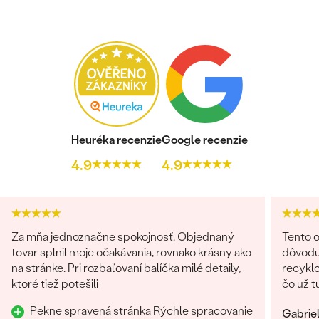
Heuréka recenzie
Google recenzie
4.9
4.9
Za mňa jednoznačne spokojnosť. Objednaný
Tento o
tovar splnil moje očakávania, rovnako krásny ako
dôvodu
na stránke. Pri rozbaľovaní balíčka milé detaily,
recyklo
ktoré tiež potešili
čo už t
možnos
Pekne spravená stránka Rýchle spracovanie
Gabrie
namiesto príro