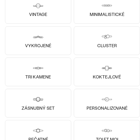
SKLADOM
SKLADOM
VINTAGE
MINIMALISTICKÉ
VYKROJENÉ
CLUSTER
TRI KAMENE
KOKTEJLOVÉ
Pozlatené striebro - žltá, Achát
Striebro, Achát
ZÁSNUBNÝ SET
PERSONALIZOVANÉ
Lia
Juliana
€ 149
€ 149
SKLADOM
SKLADOM
PEČATNÉ
TOI ET MOI