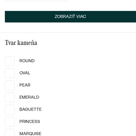
Pozlatené striebro - ružová, Bez
ZOBRAZIŤ VIAC
kameňa
Striebro, Diamant
Malý princ
Cason
€ 99
€ 129
Tvar kameňa
SKLADOM
SKLADOM
ROUND
OVAL
PEAR
EMERALD
BAGUETTE
PRINCESS
MARQUISE