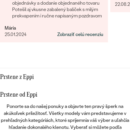
objednávky a dodanie objednaného tovaru
22.08.
Bratisl
Potešil aj vkusne zabalený balíček s milým
bola vž
prekvapením i ručne napísaným pozdravom
našej 
riešeni
Mária
na všetky naše 
25.01.2024
Zobraziť celú recenziu
zo záka
skutočn
dokonal
10/10.
Prstene z Eppi
Prstene od Eppi
Ponorte sa do našej ponuky a objavte ten pravý šperk na
akúkoľvek príležitosť. Všetky modely vám predstavujeme v
prehľadných kategóriách, ktoré spríjemnia váš výber a uľahčia
hľadanie dokonalého klenotu. Vyberať si môžete podľa