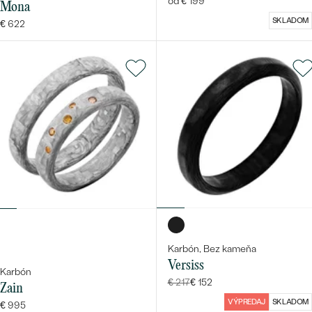
od € 199
Mona
SKLADOM
€ 622
Karbón, Bez kameňa
Versiss
Karbón
€ 217
€ 152
Zain
VÝPREDAJ
SKLADOM
€ 995