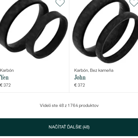
Karbón
Karbón, Bez kameňa
Yen
John
€ 372
€ 372
Videli ste 48 z 1 764 produktov
NAČÍTAŤ ĎALŠIE (48)