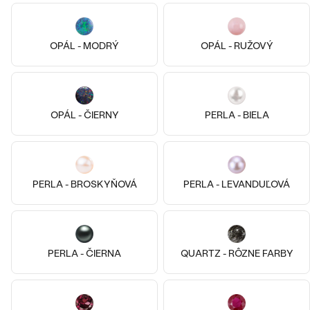
OPÁL - MODRÝ
OPÁL - RUŽOVÝ
OPÁL - ČIERNY
PERLA - BIELA
14k
14k
14k
Striebro, Bez kameňa
14k žlté zlato, Lab-grown
Twisty
PERLA - BROSKYŇOVÁ
PERLA - LEVANDUĽOVÁ
diamant
€ 79
Fiachri
SKLADOM
od € 849
PERLA - ČIERNA
QUARTZ - RÔZNE FARBY