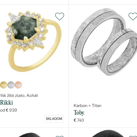
14k
14k
14k
14k žlté zlato, Achát
Rikki
Karbon + Titan
od € 939
Toby
SKLADOM
€ 740