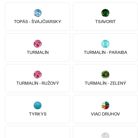
TOPÁS - ŠVAJČIARSKY
TSAVORIT
14k
14k
14k
14k
14k
14k
14k biele zlato, Granát
14k biele zlato, Tanzanit
TURMALÍN
TURMALÍN - PARAIBA
Rosa
Daffne
od € 1 229
od € 2 049
TURMALÍN - RUŽOVÝ
TURMALÍN - ZELENÝ
TYRKYS
VIAC DRUHOV