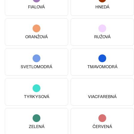
FIALOVÁ
HNEDÁ
ORANŽOVÁ
RUŽOVÁ
SVETLOMODRÁ
TMAVOMODRÁ
Striebro, Achát
Pozlatené striebro - žltá, Achát
Dora
Nikoleta
€ 139
€ 139
TYRKYSOVÁ
VIACFAREBNÁ
SKLADOM
SKLADOM
Bestsellery
ZELENÁ
ČERVENÁ
Najobľúbenejšie prstene našich zákazníkov