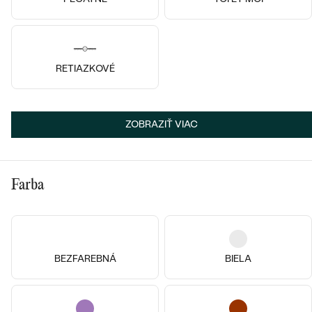
RETIAZKOVÉ
ZOBRAZIŤ VIAC
Farba
Striebro, Achát
Pozlatené striebro - žltá, Achát
Teresa
Hene
€ 139
€ 139
BEZFAREBNÁ
BIELA
SKLADOM
SKLADOM