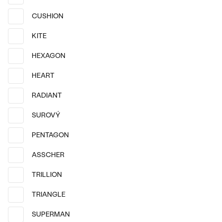
Pozlatené striebro - žltá, Diamant
Pozlatené striebro - žltá, Diamant
CUSHION
Benigna
Moore
€ 109
€ 129
KITE
SKLADOM
SKLADOM
HEXAGON
HEART
RADIANT
SUROVÝ
PENTAGON
ASSCHER
TRILLION
TRIANGLE
14k
14k žlté zlato, Opál
Striebro, Diamant
SUPERMAN