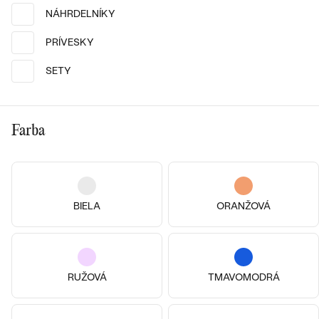
NÁHRDELNÍKY
PRÍVESKY
Pozlatené striebro - žltá, Perla
Pozlatené striebro - žltá, Perla
SETY
Marcye
Floatila
€ 89
€ 129
Bestsellery
SKLADOM
SKLADOM
Farba
OBJAVIŤ
BIELA
ORANŽOVÁ
RUŽOVÁ
TMAVOMODRÁ