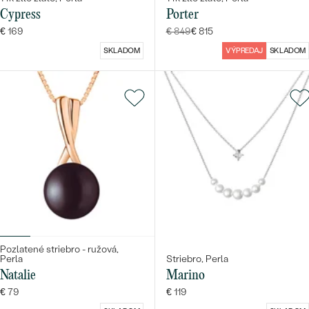
Cypress
Porter
€ 169
€ 849
€ 815
SKLADOM
VÝPREDAJ
SKLADOM
Pozlatené striebro - ružová,
Perla
Striebro, Perla
Natalie
Marino
€ 79
€ 119