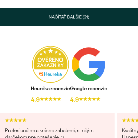
NAČÍTAŤ ĎALŠIE (31)
Heuréka recenzie
Google recenzie
4.9
4.9
Profesionálne a krásne zabalené, s milým
Kvalitn
darčekom pre potešenie ☺️
Uspesn