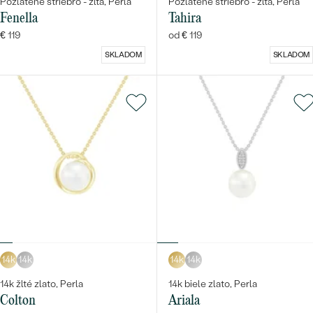
Pozlatené striebro - žltá, Perla
Pozlatené striebro - žltá, Perla
Fenella
Tahira
€ 119
od € 119
SKLADOM
SKLADOM
14k
14k
14k
14k
14k žlté zlato, Perla
14k biele zlato, Perla
Colton
Ariala