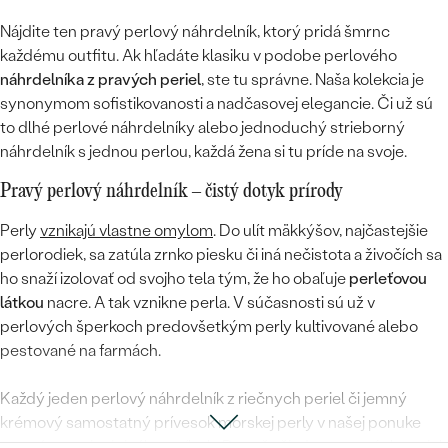
Nájdite ten pravý perlový náhrdelník, ktorý pridá šmrnc
každému outfitu. Ak hľadáte klasiku v podobe perlového
náhrdelníka z pravých periel
, ste tu správne. Naša kolekcia je
synonymom sofistikovanosti a nadčasovej elegancie. Či už sú
to dlhé perlové náhrdelníky alebo jednoduchý strieborný
náhrdelník s jednou perlou, každá žena si tu príde na svoje.
Pravý perlový náhrdelník – čistý dotyk prírody
Perly
vznikajú vlastne omylom
. Do ulít mäkkýšov, najčastejšie
perlorodiek, sa zatúla zrnko piesku či iná nečistota a živočích sa
ho snaží izolovať od svojho tela tým, že ho obaľuje
perleťovou
látkou
nacre. A tak vznikne perla. V súčasnosti sú už v
perlových šperkoch predovšetkým perly kultivované alebo
pestované na farmách.
Každý jeden perlový náhrdelník z riečnych periel či jemný
krémový samostatný prívesok morskej perly v našej ponuke
rozpráva svoj originálny príbeh. Pretože žiadna z pravých periel,