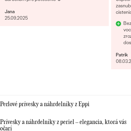
zasnubn
Jana
cisteni
25.09.2025
Odpor
Bez
voc
zro
dos
Rych
Patrik
lud
08.03.
Perlové prívesky a náhrdelníky z Eppi
Prívesky a náhrdelníky z periel – elegancia, ktorá vás
očarí