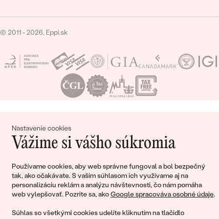
© 2011 - 2026, Eppi.sk
Nákupný košík
Nastavenie cookies
Vážime si vášho súkromia
Používame cookies, aby web správne fungoval a bol bezpečný
tak, ako očakávate. S vaším súhlasom ich využívame aj na
Ešte ste nepridali žiadne produkty do svojho
personalizáciu reklám a analýzu návštevnosti, čo nám pomáha
nákupného košíka
web vylepšovať. Pozrite sa, ako
Google spracováva osobné údaje
.
Súhlas so všetkými cookies udelíte kliknutím na tlačidlo