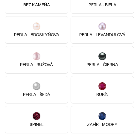
LUXUSNÉ
BEZ KAMEŇA
PERLA - BIELA
DRAHOKAM
CENOVO DOSTUPNÉ
S DRAHOKAMAMI
LUXUSNÉ
S LAB GROWN DIAMANTMI
PODĽA MATERIÁLU
Najpredávanejšie
PERLA - BROSKYŇOVÁ
PERLA - LEVANDUĽOVÁ
ZLATO
S PERLAMI
svadobné
Pozlatené striebro - ružová,
PLATINA
Perla
Striebro, Perla
PODĽA ŠTÝLU
obrúčky
Colton
Josephine
PERLA - RUŽOVÁ
PERLA - ČIERNA
STRIEBRO
€ 69
od € 169
PERSONALIZOVANÉ
SKLADOM
SKLADOM
SYMBOLICKÉ
PREZRIEŤ
PERLA - ŠEDÁ
RUBÍN
MINIMALISTICKÉ
PODĽA PRÍLEŽITOSTI
SPINEL
ZAFÍR - MODRÝ
PODĽA FARBY