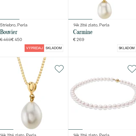
Striebro, Perla
14k žlté zlato, Perla
Bouvier
Carmine
€ 469
€ 450
€ 269
VÝPREDAJ
SKLADOM
SKLADOM
14k žlté zlato, Perla
14k žlté zlato, Perla