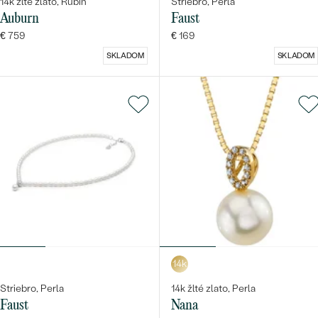
14k žlté zlato, Rubín
Striebro, Perla
Auburn
Faust
€ 759
€ 169
SKLADOM
SKLADOM
14k
Striebro, Perla
14k žlté zlato, Perla
Faust
Nana