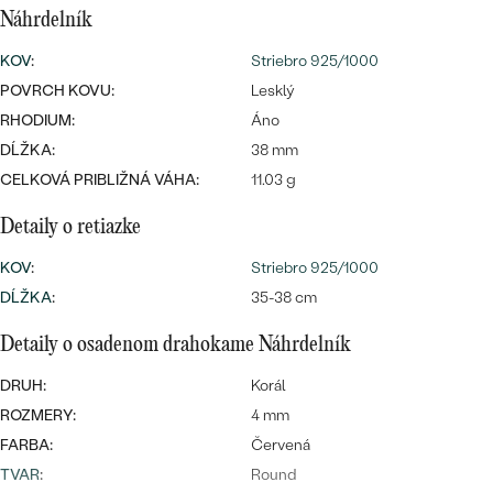
SALT AND PEPPER DIAMANT
LUXUSNÉ
Náhrdelník
CENOVO DOSTUPNÉ
S DRAHOKAMAMI
DRAHOKAM
KOV
:
Striebro 925/1000
POVRCH KOVU:
LUXUSNÉ
Lesklý
S LAB GROWN DIAMANTMI
Najpredávanejšie
RHODIUM:
Áno
PODĽA MATERIÁLU
S PERLAMI
DĹŽKA:
38 mm
svadobné
ZLATO
CELKOVÁ PRIBLIŽNÁ VÁHA:
11.03 g
obrúčky
PODĽA ŠTÝLU
PLATINA
Detaily o retiazke
PERSONALIZOVANÉ
KOV
:
Striebro 925/1000
STRIEBRO
DĹŽKA
:
35-38 cm
SYMBOLICKÉ
PREZRIEŤ
Detaily o osadenom drahokame Náhrdelník
MINIMALISTICKÉ
DRUH:
Korál
ROZMERY:
4 mm
PODĽA PRÍLEŽITOSTI
FARBA:
Červená
PODĽA FARBY
TVAR
:
Round