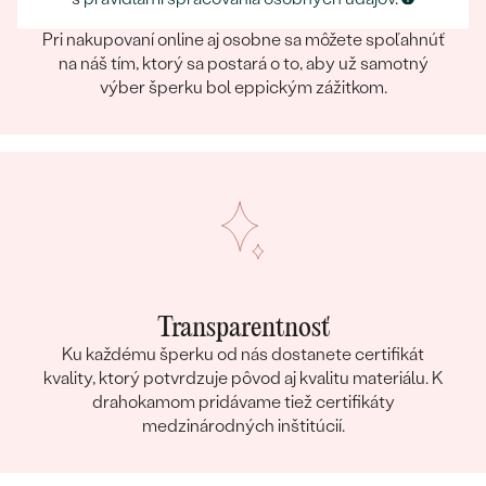
Eppický zážitok
Pri nakupovaní online aj osobne sa môžete spoľahnúť
na náš tím, ktorý sa postará o to, aby už samotný
výber šperku bol eppickým zážitkom.
Transparentnosť
Ku každému šperku od nás dostanete certifikát
kvality, ktorý potvrdzuje pôvod aj kvalitu materiálu. K
drahokamom pridávame tiež certifikáty
medzinárodných inštitúcií.