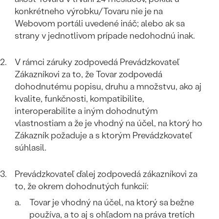
SALT AND PEPPER DIAMANT
LUXUSNÉ
konkrétneho výrobku/Tovaru nie je na
CENOVO DOSTUPNÉ
S DRAHOKAMAMI
Webovom portáli uvedené ináč; alebo ak sa
DRAHOKAM
strany v jednotlivom prípade nedohodnú inak.
LUXUSNÉ
S LAB GROWN DIAMANTMI
Najpredávanejšie
PODĽA MATERIÁLU
V rámci záruky zodpovedá Prevádzkovateľ
S PERLAMI
svadobné
Zákazníkovi za to, že Tovar zodpovedá
ZLATO
dohodnutému popisu, druhu a množstvu, ako aj
obrúčky
PODĽA ŠTÝLU
kvalite, funkčnosti, kompatibilite,
PLATINA
interoperabilite a iným dohodnutým
PERSONALIZOVANÉ
STRIEBRO
vlastnostiam a že je vhodný na účel, na ktorý ho
Zákazník požaduje a s ktorým Prevádzkovateľ
SYMBOLICKÉ
PREZRIEŤ
súhlasil.
MINIMALISTICKÉ
Prevádzkovateľ ďalej zodpovedá zákazníkovi za
to, že okrem dohodnutých funkcií:
PODĽA PRÍLEŽITOSTI
Tovar je vhodný na účel, na ktorý sa bežne
PODĽA FARBY
používa, a to aj s ohľadom na práva tretích