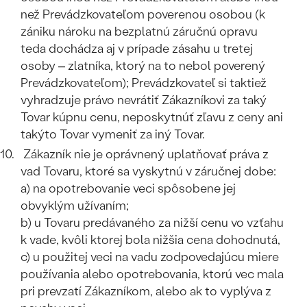
než Prevádzkovateľom poverenou osobou (k
zániku nároku na bezplatnú záručnú opravu
teda dochádza aj v prípade zásahu u tretej
osoby – zlatníka, ktorý na to nebol poverený
Prevádzkovateľom); Prevádzkovateľ si taktiež
vyhradzuje právo nevrátiť Zákazníkovi za taký
Tovar kúpnu cenu, neposkytnúť zľavu z ceny ani
takýto Tovar vymeniť za iný Tovar.
Zákazník nie je oprávnený uplatňovať práva z
vad Tovaru, ktoré sa vyskytnú v záručnej dobe:
a) na opotrebovanie veci spôsobene jej
obvyklým užívaním;
b) u Tovaru predávaného za nižší cenu vo vzťahu
k vade, kvôli ktorej bola nižšia cena dohodnutá,
c) u použitej veci na vadu zodpovedajúcu miere
používania alebo opotrebovania, ktorú vec mala
pri prevzatí Zákazníkom, alebo ak to vyplýva z