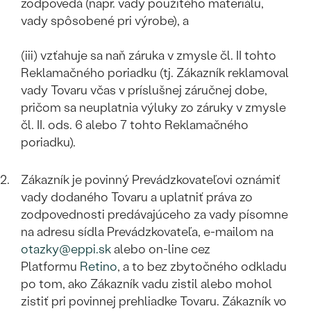
zodpovedá (napr. vady použitého materiálu,
vady spôsobené pri výrobe), a
(iii) vzťahuje sa naň záruka v zmysle čl. II tohto
Reklamačného poriadku (tj. Zákazník reklamoval
vady Tovaru včas v príslušnej záručnej dobe,
pričom sa neuplatnia výluky zo záruky v zmysle
čl. II. ods. 6 alebo 7 tohto Reklamačného
poriadku).
Zákazník je povinný Prevádzkovateľovi oznámiť
vady dodaného Tovaru a uplatniť práva zo
zodpovednosti predávajúceho za vady písomne
na adresu sídla Prevádzkovateľa, e-mailom na
otazky@eppi.sk
alebo on-line cez
Platformu
Retino
, a to bez zbytočného odkladu
po tom, ako Zákazník vadu zistil alebo mohol
zistiť pri povinnej prehliadke Tovaru. Zákazník vo