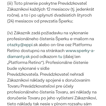
(iii) Toto plnenie poskytne Prevádzkovateľ
Zákazníkovi každých 12 mesiacov (tj. jedenkrát
ročne), a to i po uplynutí dvadsiatich štyroch
(24) mesiacov od prevzatia Šperku;
(iv) Zákazník zadá požiadavku na vykonanie
profesionálneho čistenia Šperku e-mailom na
otazky@eppi
.sk alebo on-line cez Platformu
Retino dostupnú na stránkach
www.sperky-a-
diamanty.sk
pod odkazom
tu
(ďalej len
„Platforma Retino“). Profesionálne čistenie
bude vykonané v sídle
Prevádzkovateľa. Prevádzkovateľ nehradí
Zákazníkovi náklady spojené s doručovaním
Tovaru Prevádzkovateľovi pre účely
profesionálneho čistenia Tovaru, ani náklady na
doručenie Tovaru po jeho vyčistení Zákazníkovi,
tieto náklady tak nesie v plnom rozsahu sám