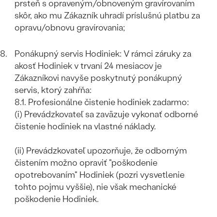
prsteň s opraveným/obnoveným gravírovaním
skôr, ako mu Zákazník uhradí príslušnú platbu za
opravu/obnovu gravírovania;
Ponákupný servis Hodiniek: V rámci záruky za
akosť Hodiniek v trvaní 24 mesiacov je
Zákazníkovi navyše poskytnutý ponákupný
servis, ktorý zahŕňa:
8.1. Profesionálne čistenie hodiniek zadarmo:
(i) Prevádzkovateľ sa zaväzuje vykonať odborné
čistenie hodiniek na vlastné náklady.
(ii) Prevádzkovateľ upozorňuje, že odborným
čistením možno opraviť "poškodenie
opotrebovaním" Hodiniek (pozri vysvetlenie
tohto pojmu vyššie), nie však mechanické
poškodenie Hodiniek.