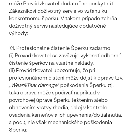
môže Prevádzkovateľ dodatočne poskytnúť
Zákazníkovi doživotný servis vo vzťahu ku
konkrétnemu šperku. V takom prípade zahŕňa
doživotný servis nasledujúce dodatočné
výhody:
7.1. Profesionálne čistenie Šperku zadarmo:
(i) Prevádzkovateľ sa zaväzuje vykonať odborné
čistenie šperkov na vlastné náklady.
(ii) Prevádzkovateľ upozorňuje, že pri
profesionálnom čistení môže dôjsť k oprave tzv.
„Wear&Tear damage“
poškodenia Šperku (tj.
taká oprava môže spočívať napríklad v
povrchovej úprave Šperku leštením alebo
obnovením vrstvy rhodia, ďalej v kontrole
osadenia kameňov a ich upevnenia/dotiahnutia,
a pod.), nie však mechanického poškodenia
Šperku;