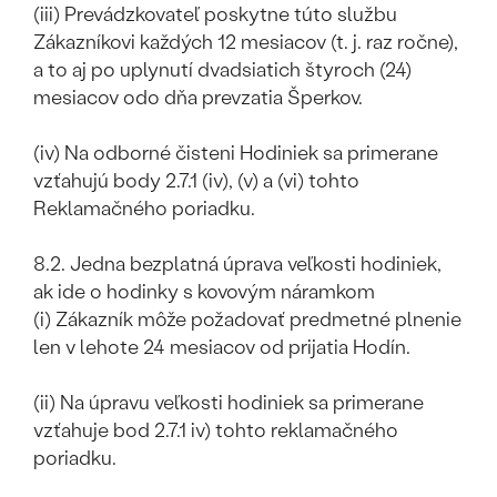
(iii) Prevádzkovateľ poskytne túto službu
Zákazníkovi každých 12 mesiacov (t. j. raz ročne),
a to aj po uplynutí dvadsiatich štyroch (24)
mesiacov odo dňa prevzatia Šperkov.
(iv) Na odborné čisteni Hodiniek sa primerane
vzťahujú body 2.7.1 (iv), (v) a (vi) tohto
Reklamačného poriadku.
8.2. Jedna bezplatná úprava veľkosti hodiniek,
ak ide o hodinky s kovovým náramkom
(i) Zákazník môže požadovať predmetné plnenie
len v lehote 24 mesiacov od prijatia Hodín.
(ii) Na úpravu veľkosti hodiniek sa primerane
vzťahuje bod 2.7.1 iv) tohto reklamačného
poriadku.