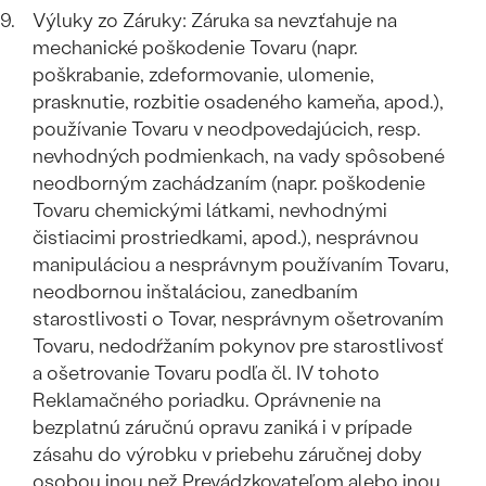
Výluky zo Záruky: Záruka sa nevzťahuje na
mechanické poškodenie Tovaru (napr.
poškrabanie, zdeformovanie, ulomenie,
prasknutie, rozbitie osadeného kameňa, apod.),
používanie Tovaru v neodpovedajúcich, resp.
nevhodných podmienkach, na vady spôsobené
neodborným zachádzaním (napr. poškodenie
Tovaru chemickými látkami, nevhodnými
čistiacimi prostriedkami, apod.), nesprávnou
manipuláciou a nesprávnym používaním Tovaru,
neodbornou inštaláciou, zanedbaním
starostlivosti o Tovar, nesprávnym ošetrovaním
Tovaru, nedodŕžaním pokynov pre starostlivosť
a ošetrovanie Tovaru podľa čl. IV tohoto
Reklamačného poriadku. Oprávnenie na
bezplatnú záručnú opravu zaniká i v prípade
zásahu do výrobku v priebehu záručnej doby
osobou inou než Prevádzkovateľom alebo inou