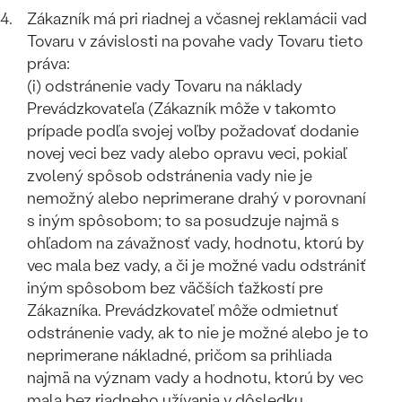
Zákazník má pri riadnej a včasnej reklamácii vad
Tovaru v závislosti na povahe vady Tovaru tieto
práva:
(i) odstránenie vady Tovaru na náklady
Prevádzkovateľa (Zákazník môže v takomto
prípade podľa svojej voľby požadovať dodanie
novej veci bez vady alebo opravu veci, pokiaľ
zvolený spôsob odstránenia vady nie je
nemožný alebo neprimerane drahý v porovnaní
s iným spôsobom; to sa posudzuje najmä s
ohľadom na závažnosť vady, hodnotu, ktorú by
vec mala bez vady, a či je možné vadu odstrániť
iným spôsobom bez väčších ťažkostí pre
Zákazníka. Prevádzkovateľ môže odmietnuť
odstránenie vady, ak to nie je možné alebo je to
neprimerane nákladné, pričom sa prihliada
najmä na význam vady a hodnotu, ktorú by vec
mala bez riadneho užívania v dôsledku