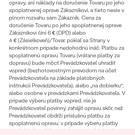
opravy, ani náklady na doručenie Tovaru po jeho
spoplatnenej oprave Zákazníkovi, a tieto nesie v
plnom rozsahu sám Zákazník. Cena za
doručenie Tovaru po jeho spoplatnenej oprave
Zákazníkovi činí 6 € (DPD) alebo
4 € (Zásielkoveň)/Tovar, pokiaľ sa Strany v
konkrétnom prípade nedohodnú ináč. Platbu za
spoplatnenú opravu Tovaru (vrátane platby za
dopravu) bude môcť Prevádzkovateľ uhradiť
vopred (bezhotovostným prevodom na účet
Prevádzkovateľa na základe platobných
inštrukcií Prevádzkovateľa), alebo „na dobierku“,
alebo osobne v prevádzkarni Prevádzkovateľa. V
prípade výberu platby vopred, nie je
Prevádzkovateľ povinný zahájiť opravu skôr, než
Prevádzkovateľ obdŕži príslušnú platbu za
spoplatnenú opravu; v prípade výberu platby
„na dobierku“ alebo „osobne v prevádzkarni