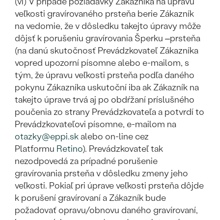
(vi) V prípade požiadavky Zákazníka na úpravu
veľkosti gravírovaného prsteňa berie Zákazník
na vedomie, že v dôsledku takejto úpravy môže
dôjsť k porušeniu gravírovania Šperku –prsteňa
(na danú skutočnosť Prevádzkovateľ Zákazníka
vopred upozorní písomne alebo e-mailom, s
tým, že úpravu veľkosti prsteňa podľa daného
pokynu Zákazníka uskutoční iba ak Zákazník na
takejto úprave trvá aj po obdŕžaní príslušného
poučenia zo strany Prevádzkovateľa a potvrdí to
Prevádzkovateľovi písomne, e-mailom na
otazky@eppi.sk
alebo on-line cez
Platformu
Retino
). Prevádzkovateľ tak
nezodpovedá za prípadné porušenie
gravírovania prsteňa v dôsledku zmeny jeho
veľkosti. Pokiaľ pri úprave veľkosti prsteňa dôjde
k porušení gravírovaní a Zákazník bude
požadovať opravu/obnovu daného gravírovaní,