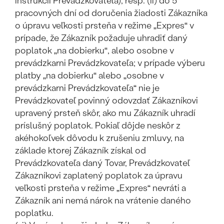
inštrukcií Prevádzkovateľa), resp. (ii) do 5
pracovných dní od doručenia žiadosti Zákazníka
o úpravu veľkosti prsteňa v režime „Expres“ v
prípade, že Zákazník požaduje uhradiť daný
poplatok „na dobierku“, alebo osobne v
prevádzkarni Prevádzkovateľa; v prípade výberu
platby „na dobierku“ alebo „osobne v
prevádzkarni Prevádzkovateľa“ nie je
Prevádzkovateľ povinný odovzdať Zákazníkovi
upravený prsteň skôr, ako mu Zákazník uhradí
príslušný poplatok. Pokiaľ dôjde neskôr z
akéhokoľvek dôvodu k zrušeniu zmluvy, na
základe ktorej Zákazník získal od
Prevádzkovateľa daný Tovar, Prevádzkovateľ
Zákazníkovi zaplatený poplatok za úpravu
veľkosti prsteňa v režime „Expres“ nevráti a
Zákazník ani nemá nárok na vrátenie daného
poplatku.