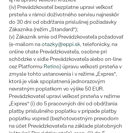
(iv) Prevádzkovateľ bezplatne upraví veľkosť
prsteňa v rámci doživotného servisu najneskôr
do 30 dní od obdŕžania príslušnej požiadavky
Zákazníka (režim „Standard“);
(v) Zákazník smie od Prevádzkovateľa požadovať
(e-mailom na
otazky@eppi.sk
, telefonicky, na
online chate Prevádzkovateľa, osobne pri
schôdzke v sídle Prevádzkovateľa alebo on-line
cez Platformu
Retino
) úpravu veľkosti prsteňa v
zmysle tohto ustanovenia i v režime „Expres“,
ktorá je však spoplatnená jednorazovým
nevratným poplatkom vo výške 50 EUR.
Prevádzkovateľ upraví veľkosť prsteňa v režime
„Expres“ (i) do 5 pracovných dní od obdŕžania
platby príslušného poplatku v prípade platby
poplatku vopred (bezhotovostným prevodom
na účet Prevádzkovateľa na základe platobných