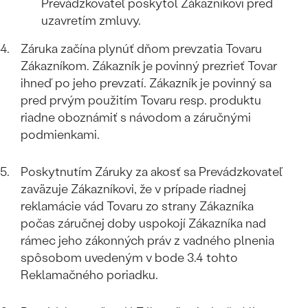
Prevádzkovateľ poskytol Zákazníkovi pred
uzavretím zmluvy.
Záruka začína plynúť dňom prevzatia Tovaru
Zákazníkom. Zákazník je povinný prezrieť Tovar
ihneď po jeho prevzatí. Zákazník je povinný sa
pred prvým použitím Tovaru resp. produktu
Bestsellery
riadne oboznámiť s návodom a záručnými
podmienkami.
Poskytnutím Záruky za akosť sa Prevádzkovateľ
OBJAVIŤ
zaväzuje Zákazníkovi, že v prípade riadnej
reklamácie vád Tovaru zo strany Zákazníka
počas záručnej doby uspokojí Zákazníka nad
rámec jeho zákonných práv z vadného plnenia
spôsobom uvedeným v bode 3.4 tohto
Reklamačného poriadku.