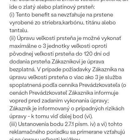
ide o zlatý alebo platinový prsteň:
(i) Tento benefit sa nevzťahuje na prstene
vyrobené zo striebra,karbónu, titánu alebo
tantalu.
(ii) Úpravu veľkosti prsteňa je možné vykonať
maximálne o 3 jednotky veľkosti oproti
pôvodnej veľkosti prsteňa do 120 dní od
dodania prsteňa Zákazníkovi je úprava
bezplatná. V prípade požiadavky Zákazníka na
úpravu veľkosti prsteňa o viac ako 3 je služba
spoplatnená podľa cenníka Prevádzkovateľa (o
cenách Prevádzkovateľ Zákazníka informuje
vopred pred zadaním vykonania úpravy;
Zákazník je informovaný o prípadných rizikách
úpravy - k tomu viď ďalej bod (vi).
(iii) Ustanovenia bodu 2.7.1 písm. iv) a vi) tohto
reklamačného poriadku sa primerane vzťahujú
aj na úpravu veľkosti krúžkov.