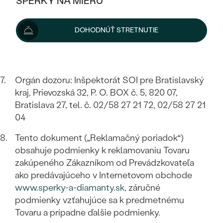
ŠPERKY NA MIERU
KOMBINOVANÉ ZLATO
STRIEBORNÉ
E-mailový kontakt na Prevádzkovateľa:
POSTRANNÉ DRAHOKAMY
ZLATÉ
VÝPREDAJ
VÝPREDAJ
otazky@eppi.sk
DOHODNÚŤ STRETNUTIE
PLATINOVÉ
HALO
PODĽA ŠTÝLU
Ďalšie kontaktné údaje prevádzkovateľa sú k
STRIEBORNÉ
ŠPERKY ČO POMÁHAJÚ
dispozícii
tu
.
PODĽA MATERIÁLU
JEDNODUCHÉ
TRI DRAHOKAMY
PLATINOVÉ
PODĽA ŠTÝLU
ZLATÉ
PODĽA TYPU
Orgán dozoru: Inšpektorát SOI pre Bratislavský
BEZ KAMEŇA
NAPICHOVACIE
VINTAGE
kraj, Prievozská 32, P. O. BOX č. 5, 820 07,
NÁUŠNICE
STRIEBORNÉ
PODĽA ŠTÝLU
Bratislava 27, tel. č. 02/58 27 21 72, 02/58 27 21
ETERNITY
KRUHOVÉ
SET ZÁSNUBNÉHO PRSTEŇA A
04
SOLITÉR
PRSTENE
PLATINOVÉ
OBRÚČOK
VYKROJENÉ
MINIMALISTICKÉ
Tento dokument („Reklamačný poriadok“)
NARODENIE DIEŤAŤA
PRÍVESKY
NETRADIČNÉ
obsahuje podmienky k reklamovaniu Tovaru
VINTAGE
PODĽA ŠTÝLU
VISIACE
zakúpeného Zákazníkom od Prevádzkovateľa
PERSONALIZOVANÉ
NÁRAMKY
ako predávajúceho v Internetovom obchode
ETERNITY
NETRADIČNÉ
ZOSTAVTE SI PRSTEŇ
SOLITÉR
www.sperky-a-diamanty.sk
, záručné
SO ZNAMENÍM ZVEROKRUHU
SETY
MINIMALISTICKÉ
podmienky vzťahujúce sa k predmetnému
ZAČAŤ S PRSTEŇOM
TEPANÉ
V TVARE SRDCA
Tovaru a prípadne ďalšie podmienky.
MINIMALISTICKÉ
PÁNSKE ŠPERKY