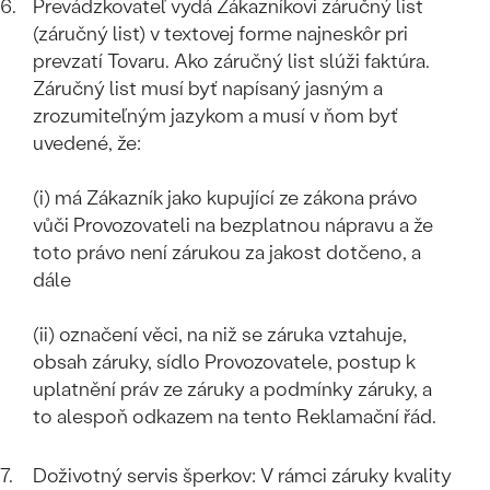
Prevádzkovateľ vydá Zákazníkovi záručný list
(záručný list) v textovej forme najneskôr pri
prevzatí Tovaru. Ako záručný list slúži faktúra.
Záručný list musí byť napísaný jasným a
zrozumiteľným jazykom a musí v ňom byť
uvedené, že:
(i) má Zákazník jako kupující ze zákona právo
vůči Provozovateli na bezplatnou nápravu a že
toto právo není zárukou za jakost dotčeno, a
dále
(ii) označení věci, na niž se záruka vztahuje,
obsah záruky, sídlo Provozovatele, postup k
uplatnění práv ze záruky a podmínky záruky, a
to alespoň odkazem na tento Reklamační řád.
Doživotný servis šperkov: V rámci záruky kvality