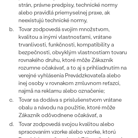
Najpredávanejšie
strán, právne predpisy, technické normy
Najpredávanejšie
PODĽA TVARU DRAHOKAMU
alebo pravidlá priemyselnej praxe, ak
náušnice
neexistujú technické normy,
prstene
NA MIERU
Tovar zodpovedá svojím množstvom,
Personalizované
kvalitou a inými vlastnosťami, vrátane
DIAMANTY
trvanlivosti, funkčnosti, kompatibility a
PREZRIEŤ
prívesky
bezpečnosti, obvyklým vlastnostiam tovaru
PREZRIEŤ
rovnakého druhu, ktoré môže Zákazník
rozumne očakávať, a to aj s prihliadnutím na
verejné vyhlásenia Prevádzkovateľa alebo
OBJAVIŤ
inej osoby v rovnakom zmluvnom reťazci,
Wave kolekcia
najmä na reklamu alebo označenie;
Tovar sa dodáva s príslušenstvom vrátane
obalu a návodu na použitie, ktoré môže
Zákazník odôvodnene očakávať, a
OBJAVIŤ
Tovar zodpovedá svojou kvalitou alebo
spracovaním vzorke alebo vzorke, ktorú