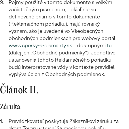
STATEMENT
ZAČAŤ S DIAMANTOM
RUČNE RYTÉ
Pojmy použité v tomto dokumente s veľkým
DETSKÉ
MEDAILÓNY
DETSKÉ ŠPERKY
začiatočným písmenom, pokiaľ nie sú
PEČATNÉ
ZAČAŤ S LABGROWN DIAMANTOM
S VÝPLŇOU
definované priamo v tomto dokumente
PIERCING
RETIAZKY
BROŠNE
(Reklamačnom poriadku), majú rovnaký
PERSONALIZOVANÉ
ZAČAŤ S FAREBNÝM DIAMANTOM
SVADOBNÉ SETY
význam, ako je uvedené vo Všeobecných
V TVARE SRDCA
DOPLNKY
PODĽA DRAHOKAMU
obchodných podmienkach pre webový portál
www.sperky-a-diamanty.sk
– dostupnými
tu
PODĽA DRAHOKAMU
PODĽA DRAHOKAMU
S DIAMANTMI
PODĽA CENY
SO ZVIERATAMI
(ďalej jen „Obchodné podmienky“). Jednotlivé
PODĽA MATERIÁLU
S DIAMANTMI
ustanovenia tohoto Reklamačného poriadku
DIAMANT
CENOVO DOSTUPNÉ
S DRAHOKAMAMI
budú interpretované vždy v kontexte pravidiel
ZLATÉ
PODĽA DRAHOKAMU
S DRAHOKAMAMI
LAB GROWN DIAMANT
vyplývajúcich z Obchodných podmienok.
LUXUSNÉ
S PERLAMI
S DIAMANTMI
STRIEBORNÉ
S PERLAMI
MOISSANIT
Článok II.
S DRAHOKAMAMI
PLATINOVÉ
PODĽA CENY
FAREBNÝ DIAMANT
PODĽA CENY
Záruka
CENOVO DOSTUPNÉ
S PERLAMI
PODĽA DRAHOKAMU
ČIERNY DIAMANT
CENOVO DOSTUPNÉ
LUXUSNÉ
Prevádzkovateľ poskytuje Zákazníkovi záruku za
S DIAMANTMI
PODĽA CENY
akosť Tovaru v trvaní 24 mesiacov, pokiaľ u