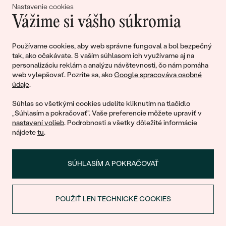
Prevádzkovateľa“ nie je Prevádzkovateľ povinný
Nastavenie cookies
odovzdať Zákazníkovi opravený Tovar skôr, ako
Vážime si vášho súkromia
mu Zákazník uhradí príslušnú platbu za
spoplatnenú opravu.
Používame cookies, aby web správne fungoval a bol bezpečný
tak, ako očakávate. S vaším súhlasom ich využívame aj na
personalizáciu reklám a analýzu návštevnosti, čo nám pomáha
Ak zákazník odstúpi od zmluvy, prevádzkovateľ
web vylepšovať. Pozrite sa, ako
Google spracováva osobné
mu vráti kúpnu cenu bez zbytočného odkladu
údaje
.
po tom, čo mu bola vec doručená, alebo po
Súhlas so všetkými cookies udelíte kliknutím na tlačidlo
tom, čo zákazník preukáže, že vec odoslal.
„Súhlasím a pokračovať". Vaše preferencie môžete upraviť v
nastavení volieb
. Podrobnosti a všetky dôležité informácie
nájdete
tu
.
Prevádzkovateľ odporúča Zákazníkovi, aby si
každú zásielku zaslanú Prevádzkovateľovi poistil
na účely reklamácie. Tovar musí byť dobre
SÚHLASÍM A POKRAČOVAŤ
zabalený so všetkými náležitosťami
potrebnými na to, aby nedošlo k poškodeniu
predmetného Tovaru.
POUŽIŤ LEN TECHNICKÉ COOKIES
ZĽAVA NA PRVÝ NÁKUP