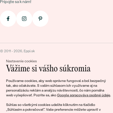
Pripojte sa k nám!
prstene vyskúšate naživo a preberieme s vami výber kameňa aj
odtieňa.
Prečo si vybrať zásnubný prsteň v Eppi
Doživotný servis
– čistenie a kontrola osadenia zadarmo a
ďalšie
výhody nákupu v Eppi
Úprava veľkosti zadarmo
pri zlatých a platinových
prsteňoch do 120 dní od nákupu
© 2011 - 2026, Eppi.sk
Doprava zadarmo
po celom Slovensku
120 dní na vrátenie
– do 30 dní plná refundácia, 31–120 dní
Nastavenie cookies
Vážime si vášho súkromia
poukaz v plnej hodnote
Vlastná zlatnícka dielňa,
recyklované materiály
Používame cookies, aby web správne fungoval a bol bezpečný
Možnosť
zákazkovej výroby
priamo podľa vašich predstáv
tak, ako očakávate. S vaším súhlasom ich využívame aj na
personalizáciu reklám a analýzu návštevnosti, čo nám pomáha
web vylepšovať. Pozrite sa, ako
Google spracováva osobné údaje
.
Nákupný košík
Súhlas so všetkými cookies udelíte kliknutím na tlačidlo
„Súhlasím a pokračovať". Vaše preferencie môžete upraviť v