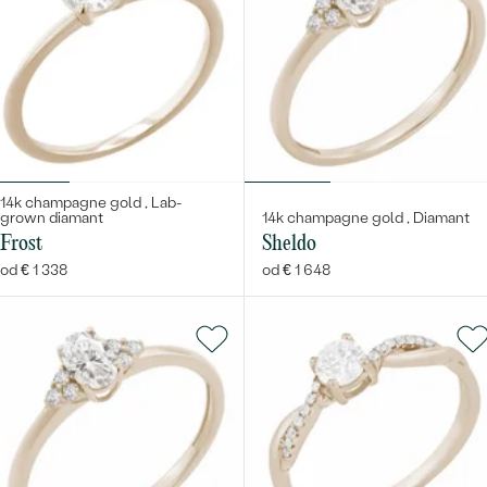
Bestsellery
14k champagne gold , Lab-
grown diamant
14k champagne gold , Diamant
Frost
Sheldo
od € 1 338
od € 1 648
OBJAVIŤ