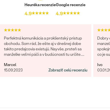
Heuréka recenzie
Google recenzie
4.9
4.9
Perfektná komunikácia a proklientský prístup
Dobry d
obchodu. Som rád, že ešte aj v dnešnej dobe
manzel
takíto predajcovia existujú. Nayvše, prsteň sa
spokojn
manželke veľmi páči a v budúcnosti tu určite
co je s
radi znovu nakúpime :)
obchod
Marcel
Ivo
giganti
15.09.2023
Zobraziť celú recenziu
03.01.
fotka p
krku). 
rucne 
certifi
forme,
Nabudu