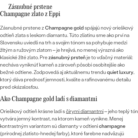
Zásnubné prstene
Champagne zlato z Eppi
Zásnubné prstene z
Champagne gold
spájajú nový orieškový
odtieň zlata s leskom diamantu. Túto zliatinu sme ako prví na
Slovensku uviedli na trh a svojím tónom sa pohybuje medzi
žltým a ružovým zlatom – je hrejivá, no menej výrazná ako
klasické žlté zlato. Pre
zásnubný prsteň
je to vďačný materiál:
necháva vyniknúť kameň a zároveň pôsobí osobitejšie ako
bežné odtiene. Zodpovedá aj aktuálnemu trendu
quiet luxury
,
ktorý dáva prednosť jemnosti, kvalite a rafinovanému detailu
pred okázalosťou.
Ako Champagne gold ladí s diamantmi
Orieškový odtieň krásne ladí s
čírymi diamantmi
– jeho teplý tón
vytvára jemný kontrast, na ktorom kameň vynikne. Menej
kontrastným variantom sú diamanty v odtieni
champagne
(prírodnej zlatisto-hnedej farby), ktoré farebne nadväzujú