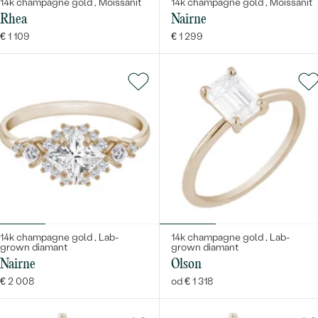
14k champagne gold , Moissanit
14k champagne gold , Moissanit
Rhea
Nairne
€ 1 109
€ 1 299
14k champagne gold , Lab-
14k champagne gold , Lab-
grown diamant
grown diamant
Nairne
Olson
€ 2 008
od € 1 318