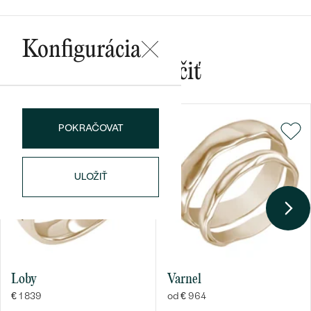
Konfigurácia
Mohlo by sa vám páčiť
Bestsellery
POKRAČOVAT
OBJAVIŤ
ULOŽIŤ
Loby
Varnel
€ 1 839
od € 964