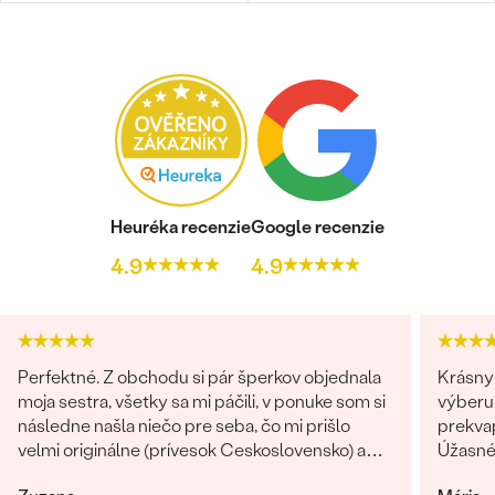
Heuréka recenzie
Google recenzie
4.9
4.9
Perfektné. Z obchodu si pár šperkov objednala
Krásny 
moja sestra, všetky sa mi páčili, v ponuke som si
výberu 
následne našla niečo pre seba, čo mi prišlo
prekvap
velmi originálne (prívesok Ceskoslovensko) a
Úžasné!
milý jemný náhrdelník Malý princ (hviezdičky),
určite