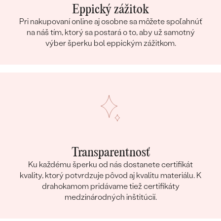
Eppický zážitok
Pri nakupovaní online aj osobne sa môžete spoľahnúť
na náš tím, ktorý sa postará o to, aby už samotný
výber šperku bol eppickým zážitkom.
Transparentnosť
Ku každému šperku od nás dostanete certifikát
kvality, ktorý potvrdzuje pôvod aj kvalitu materiálu. K
drahokamom pridávame tiež certifikáty
medzinárodných inštitúcií.