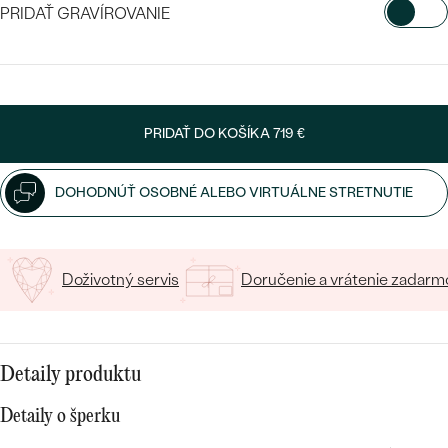
SALT AND PEPPER DIAMANT
LUXUSNÉ
PRIDAŤ GRAVÍROVANIE
CENOVO DOSTUPNÉ
S DRAHOKAMAMI
DRAHOKAM
VYBERTE FONT
LUXUSNÉ
S LAB GROWN DIAMANTMI
Najpredávanejšie
Napíšte iniciály/text
PODĽA MATERIÁLU
S PERLAMI
PRIDAŤ DO KOŠÍKA
719 €
svadobné
15
/ 15 ZNAKOV
ZLATO
DOHODNÚŤ OSOBNÉ ALEBO VIRTUÁLNE STRETNUTIE
obrúčky
PODĽA ŠTÝLU
PLATINA
PERSONALIZOVANÉ
STRIEBRO
Doživotný servis
Doručenie a vrátenie zadarm
SYMBOLICKÉ
PREZRIEŤ
MINIMALISTICKÉ
Detaily produktu
PODĽA PRÍLEŽITOSTI
Detaily o šperku
PODĽA FARBY