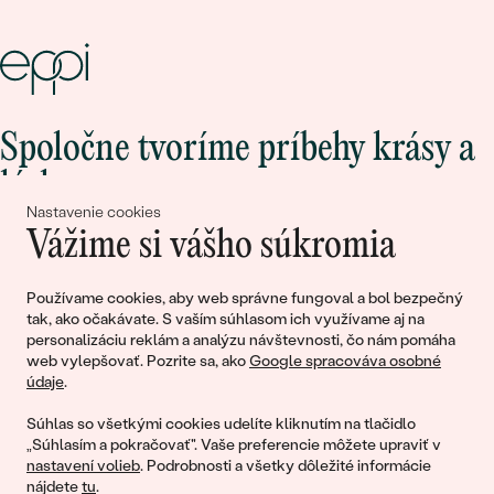
Spoločne tvoríme príbehy krásy a
lásky
Nastavenie cookies
Vážime si vášho súkromia
Pripojte sa k nám!
Používame cookies, aby web správne fungoval a bol bezpečný
tak, ako očakávate. S vaším súhlasom ich využívame aj na
personalizáciu reklám a analýzu návštevnosti, čo nám pomáha
web vylepšovať. Pozrite sa, ako
Google spracováva osobné
údaje
.
Súhlas so všetkými cookies udelíte kliknutím na tlačidlo
„Súhlasím a pokračovať". Vaše preferencie môžete upraviť v
nastavení volieb
. Podrobnosti a všetky dôležité informácie
© 2011 - 2026, Eppi.sk
nájdete
tu
.