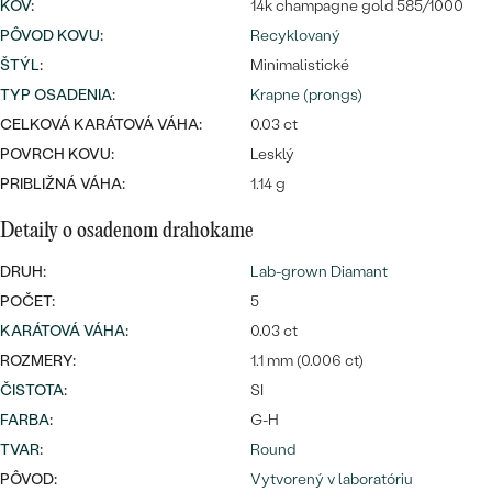
Najpredávanejšie
KOV
:
14k champagne gold 585/1000
Najpredávanejšie
PODĽA TVARU DRAHOKAMU
PÔVOD KOVU
:
Recyklovaný
náušnice
ŠTÝL
:
Minimalistické
NA MIERU
prstene
TYP OSADENIA
:
Krapne (prongs)
Personalizované
CELKOVÁ KARÁTOVÁ VÁHA:
0.03 ct
DIAMANTY
POVRCH KOVU:
Lesklý
PREZRIEŤ
prívesky
PRIBLIŽNÁ VÁHA:
1.14 g
PREZRIEŤ
Detaily o osadenom drahokame
DRUH:
Lab-grown Diamant
OBJAVIŤ
Wave kolekcia
POČET:
5
KARÁTOVÁ VÁHA
:
0.03 ct
ROZMERY:
1.1 mm (0.006 ct)
ČISTOTA
:
SI
OBJAVIŤ
FARBA
:
G-H
TVAR
:
Round
PÔVOD:
Vytvorený v laboratóriu