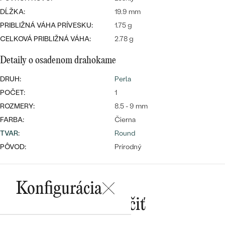
Najpredávanejšie
DĹŽKA:
19.9 mm
Najpredávanejšie
PODĽA TVARU DRAHOKAMU
náušnice
PRIBLIŽNÁ VÁHA PRÍVESKU:
1.75 g
CELKOVÁ PRIBLIŽNÁ VÁHA:
2.78 g
NA MIERU
prstene
Personalizované
Detaily o osadenom drahokame
DIAMANTY
PREZRIEŤ
DRUH:
Perla
prívesky
PREZRIEŤ
POČET:
1
ROZMERY:
8.5 - 9 mm
FARBA:
Čierna
OBJAVIŤ
TVAR
:
Round
Wave kolekcia
PÔVOD:
Prírodný
Konfigurácia
OBJAVIŤ
Mohlo by sa vám páčiť