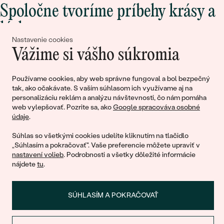
Spoločne tvoríme príbehy krásy a
lásky
Nastavenie cookies
Vážime si vášho súkromia
Pripojte sa k nám!
Používame cookies, aby web správne fungoval a bol bezpečný
tak, ako očakávate. S vaším súhlasom ich využívame aj na
personalizáciu reklám a analýzu návštevnosti, čo nám pomáha
web vylepšovať. Pozrite sa, ako
Google spracováva osobné
údaje
.
Súhlas so všetkými cookies udelíte kliknutím na tlačidlo
„Súhlasím a pokračovať". Vaše preferencie môžete upraviť v
nastavení volieb
. Podrobnosti a všetky dôležité informácie
© 2011 - 2026, Eppi.sk
nájdete
tu
.
SÚHLASÍM A POKRAČOVAŤ