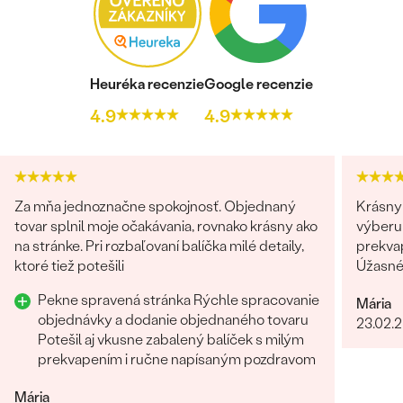
Heuréka recenzie
Google recenzie
4.9
4.9
Za mňa jednoznačne spokojnosť. Objednaný
Krásny 
tovar splnil moje očakávania, rovnako krásny ako
výberu 
na stránke. Pri rozbaľovaní balíčka milé detaily,
prekvap
ktoré tiež potešili
Úžasné!
určite
Pekne spravená stránka Rýchle spracovanie
Mária
objednávky a dodanie objednaného tovaru
23.02.
Potešil aj vkusne zabalený balíček s milým
prekvapením i ručne napísaným pozdravom
Mária