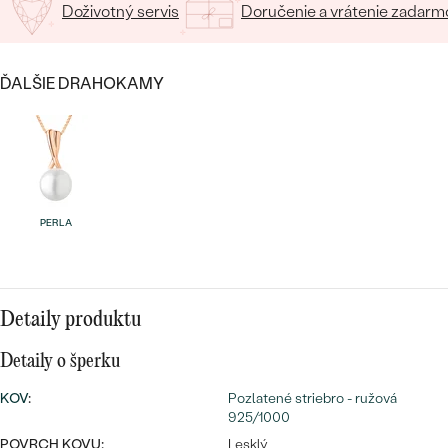
SALT AND PEPPER DIAMANT
LUXUSNÉ
Doživotný servis
Doručenie a vrátenie zadarm
CENOVO DOSTUPNÉ
S DRAHOKAMAMI
DRAHOKAM
ĎALŠIE DRAHOKAMY
LUXUSNÉ
S LAB GROWN DIAMANTMI
Najpredávanejšie
PODĽA MATERIÁLU
S PERLAMI
svadobné
ZLATO
obrúčky
PODĽA ŠTÝLU
PLATINA
PERLA
PERSONALIZOVANÉ
STRIEBRO
SYMBOLICKÉ
PREZRIEŤ
Detaily produktu
MINIMALISTICKÉ
Detaily o šperku
PODĽA PRÍLEŽITOSTI
KOV
:
Pozlatené striebro - ružová
925/1000
PODĽA FARBY
POVRCH KOVU:
Lesklý