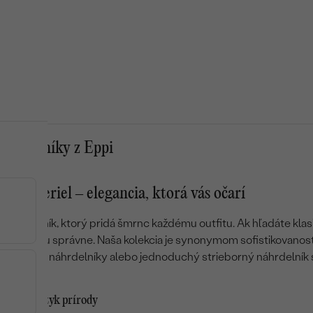
náhrdelníky z Eppi
ky z periel – elegancia, ktorá vás očarí
ý náhrdelník, ktorý pridá šmrnc každému outfitu. Ak hľadáte kl
riel
, ste tu správne. Naša kolekcia je synonymom sofistikovanos
lhé perlové náhrdelníky alebo jednoduchý strieborný náhrdelník 
– čistý dotyk prírody