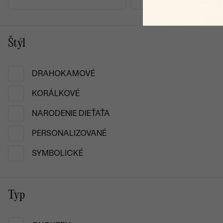
Štýl
DRAHOKAMOVÉ
KORÁLKOVÉ
Eppi je pre mňa prvou voľbou pri výbere šperkov.
NARODENIE DIEŤAŤA
Krásne balenie extra rýchle doručenie nádherná
PERSONALIZOVANÉ
kvalitná retiazka výborná cena
SYMBOLICKÉ
Romana
24.07.2025
Typ