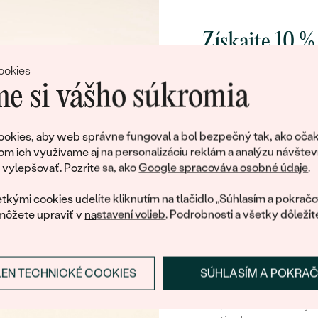
 zlato,
Perla
Angelo
Získajte 10 %
€ 449
VÝPREDAJ
od € 359
svoj prvý 
ookies
e si vášho súkromia
OVÁ
erla
14k ružové zlato, Perla
Pridajte sa k nám a 
Mia
poctivo vyrábaných 
okies, aby web správne fungoval a bol bezpečný tak, ako očak
od € 2 369
Ako darček na priv
om ich využívame aj na personalizáciu reklám a analýzu návštev
obratom pošleme zľ
ylepšovať. Pozrite sa, ako
Google spracováva osobné údaje
.
váš prvý ná
tkými cookies udelíte kliknutím na tlačidlo „Súhlasím a pokračo
môžete upraviť v
nastavení volieb
. Podrobnosti a všetky dôležit
Videli ste všetky produkty v kategórii.
LEN TECHNICKÉ COOKIES
SÚHLASÍM A POKRA
Prihlásiť sa a zís
Vaša e-mailová adresa je 