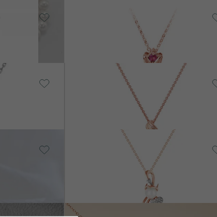
14k žlté zlato, Perla
Iravan
od € 849
14k žlté zlato, Perla
Fiana
od € 1 839
14k viacfarebné zlato,
Perla
Laurent
od € 819