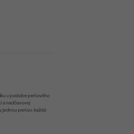
asiku v podobe perlového
ti a nadčasovej
s jednou perlou, každá