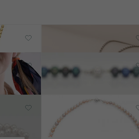
Striebro, Rubín
Romney
€ 109
18k biele zlato, Perla
Dahra
€ 2 179
18k biele zlato, Perla
Dulcia
€ 3 069