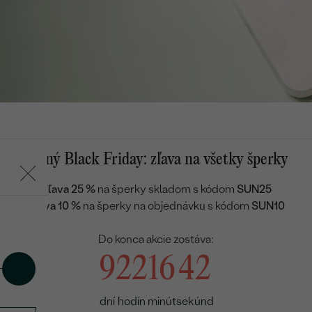
Letný Black Friday: zľava na všetky šperky
Zľava 25 %
na šperky skladom s kódom
SUN25
Zľava 10 %
na šperky na objednávku s kódom
SUN10
Do konca akcie zostáva:
9
22
16
41
dní
hodín
minút
sekúnd