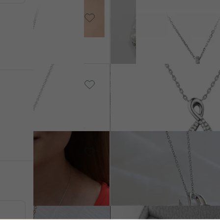
 Perla
14k biele zlato, Perla
Ujan
od € 669
, Perla
14k ružové zlato, Perla
Dania
od € 2 639
14k viacfarebné zlato,
 Perla
Perla
Angelo
od € 1 199
Striebro,