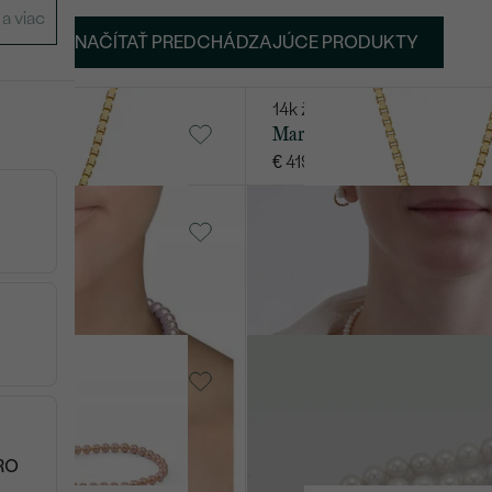
NAČÍTAŤ PREDCHÁDZAJÚCE PRODUKTY
erla
14k žlté zlato, Perla
Maris
€ 419
 Perla
18k biele zlato, Perla
Julienne
€ 2 339
 Perla
18k žlté zlato, Perla
Laniah
€ 2 659
RO