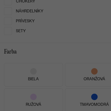
CHOKERY
NÁHRDELNÍKY
PRÍVESKY
SETY
Farba
Perlové prívesky a 
Prívesky a náhrdelní
BIELA
ORANŽOVÁ
Nájdite ten pravý perlov
náhrdelníka z pravých pe
elegancie. Či už sú to d
žena si tu príde na svoje.
RUŽOVÁ
TMAVOMODRÁ
Pravý perlový náhrdelník 