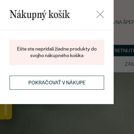
Nákupný košík
LETNÝ BLACK FRIDAY: −25 % NA ŠP
Ešte ste nepridali žiadne produkty do
O NÁS
BLOG
ŠPERKY NA MIERU
DOHODNÚŤ STRETNUTI
svojho nákupného košíka
VÝPREDAJ
SVADOBNÉ OBRÚČKY
ZÁS
POKRAČOVAŤ V NÁKUPE