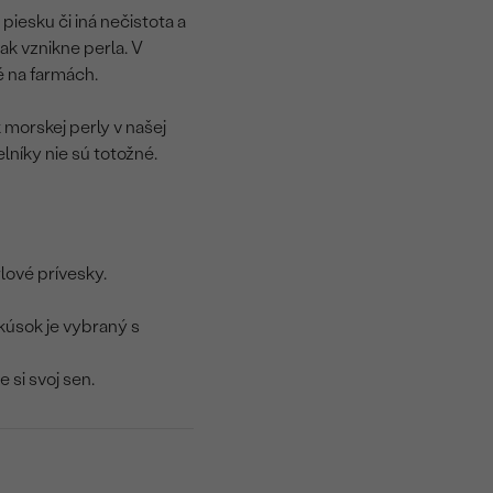
 piesku či iná nečistota a
ak vznikne perla. V
 na farmách.
morskej perly v našej
lníky nie sú totožné.
lové prívesky.
 kúsok je vybraný s
 si svoj sen.