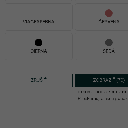
Perly
vznikajú vlastne o
živočích sa ho snaží izol
súčasnosti sú už v perl
VIACFAREBNÁ
ČERVENÁ
Každý jeden perlový náhr
ponuke rozpráva svoj orig
Každá perlička je inak t
ČIERNA
ŠEDÁ
Perlová symfónia
Objavte krásu dvojradový
ZRUŠIŤ
ZOBRAZIŤ (79)
V Eppi objavíte kolekciu
p
cieľom podčiarknuť vašu i
Preskúmajte našu ponuku, 