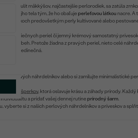
mylom
. Do ulít mäkkýšov, najčastejšie perlorodiek, sa zatúla zrnko
ovať od svojho tela tým, že ho obaľuje
perleťovou látkou
nacre. A t
ových šperkoch predovšetkým perly kultivované alebo pestované
delník z riečnych periel či jemný krémový samostatný prívesok 
inálny príbeh. Pretože žiadna z pravých periel, nieto celé náhrde
varovaná
a jedinečná.
ch perlových náhrdelníkov alebo si zamilujte minimalistické per
erlových šperkov
, ktorá oslavuje krásu a záhady prírody. Každý
ndividualitu a pridať vašej dennej rutine
prírodný šarm
.
vyberte si z našich perlových náhrdelníkov a príveskov a splňte