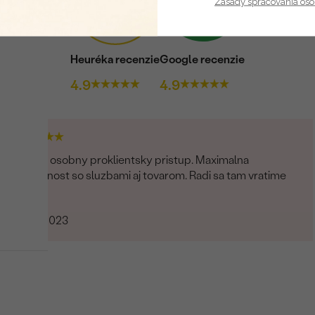
Zásady spracovania os
Heuréka recenzie
Google recenzie
4.9
4.9
Skvely osobny proklientsky pristup. Maximalna
spokojnost so sluzbami aj tovarom. Radi sa tam vratime
Peter
31.03.2023