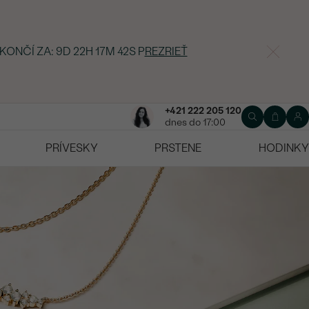
 KONČÍ ZA:
9D 22H 17M 41S
P
REZRIEŤ
+421 222 205 120
dnes do 17:00
PRÍVESKY
PRSTENE
HODINKY