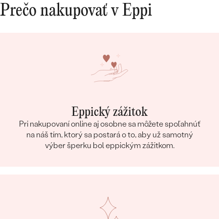
Prečo nakupovať v Eppi
Eppický zážitok
Pri nakupovaní online aj osobne sa môžete spoľahnúť
na náš tím, ktorý sa postará o to, aby už samotný
výber šperku bol eppickým zážitkom.