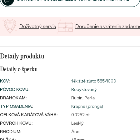
SALT AND PEPPER DIAMANT
LUXUSNÉ
CENOVO DOSTUPNÉ
S DRAHOKAMAMI
DRAHOKAM
LUXUSNÉ
S LAB GROWN DIAMANTMI
Doživotný servis
Doručenie a vrátenie zadarm
Najpredávanejšie
PODĽA MATERIÁLU
S PERLAMI
svadobné
ZLATO
Detaily produktu
obrúčky
PODĽA ŠTÝLU
PLATINA
Detaily o šperku
PERSONALIZOVANÉ
STRIEBRO
KOV
:
14k žlté zlato 585/1000
PÔVOD KOVU
SYMBOLICKÉ
:
Recyklovaný
PREZRIEŤ
DRAHOKAM:
Rubín, Perla
MINIMALISTICKÉ
TYP OSADENIA
:
Krapne (prongs)
CELKOVÁ KARÁTOVÁ VÁHA:
0.0252 ct
PODĽA PRÍLEŽITOSTI
POVRCH KOVU:
Lesklý
RHODIUM:
Áno
PODĽA FARBY