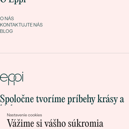
O NÁS
KONTAKTUJTE NÁS
BLOG
Spoločne tvoríme príbehy krásy a
lásky
Nastavenie cookies
Vážime si vášho súkromia
Pripojte sa k nám!