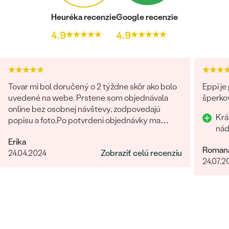
Heuréka recenzie
Google recenzie
4.9
4.9
Tovar mi bol doručený o 2 týždne skôr ako bolo
Eppi je
uvedené na webe. Prstene som objednávala
šperkov
online bez osobnej návštevy, zodpovedajú
Krá
popisu a foto.Po potvrdení objednávky ma
kontaktovala pracovníčka spoločnosti aby sa
Erika
uistila o správnosti, type, veľkosti a pod. a
Roman
24.04.2024
Zobraziť celú recenziu
zmienila sa o možnej výmena v prípade
24.07.2
nevyhovujúcej veľkosti. Príjemné vystupovanie,
prístup a starostlivosť o zákazníka. Maximálna
spokojnosť s tovarom aj prístupom.