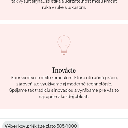
tak vyslať signál, že etika a udržateľnosť môžu kráčať
ruka v ruke s luxusom.
Inovácie
Šperkárstvo je stále remeslom, ktoré ctí ručnú prácu,
zároveň ale využívame aj moderné technológie.
Spájame tak tradíciu s inováciou a vyrábame pre vás to
najlepšie z každej oblasti.
Výber kovu:
14k žlté zlato 585/1000