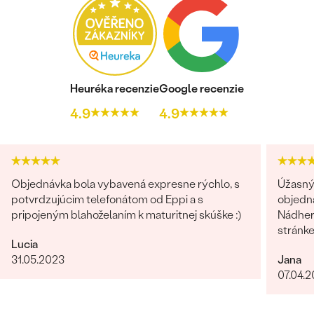
Heuréka recenzie
Google recenzie
4.9
4.9
Objednávka bola vybavená expresne rýchlo, s
Úžasný 
potvrdzujúcim telefonátom od Eppi a s
objedn
pripojeným blahoželaním k maturitnej skúške :)
Nádhern
stránk
Lucia
31.05.2023
Jana
07.04.