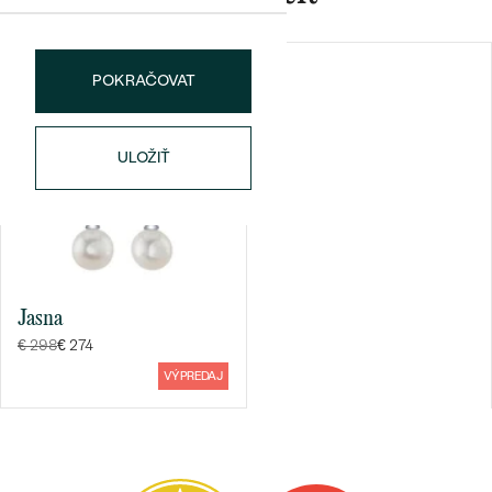
TVAR
:
Round
FARBA:
Červená
POKRAČOVAT
PÔVOD:
Vytvorený v laboratóriu
ULOŽIŤ
Bestsellery
OBJAVIŤ
Jasna
€ 298
€ 274
VÝPREDAJ