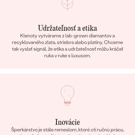
Udržateľnosť a etika
Klenoty vytvárame z lab-grown diamantov a
recyklovaného zlata, striebra alebo platiny. Chceme
tak vyslať signál, že etika a udržateľnosť môžu kráčať
ruka v ruke s luxusom.
Inovácie
Šperkárstvo je stále remeslom, ktoré ctí ručnú prácu,