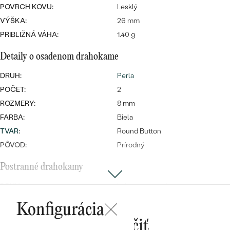
Najpredávanejšie
POVRCH KOVU:
Lesklý
Najpredávanejšie
PODĽA TVARU DRAHOKAMU
VÝŠKA:
26 mm
náušnice
PRIBLIŽNÁ VÁHA:
1.40 g
NA MIERU
prstene
Personalizované
Detaily o osadenom drahokame
DIAMANTY
DRUH:
Perla
PREZRIEŤ
prívesky
POČET:
2
PREZRIEŤ
ROZMERY:
8 mm
FARBA:
Biela
TVAR
:
Round Button
OBJAVIŤ
Wave kolekcia
PÔVOD:
Prírodný
Postranné drahokamy
DRUH:
Lab-grown rubín
OBJAVIŤ
POČET:
2
Konfigurácia
KARÁTOVÁ VÁHA:
0.68 ct
Mohlo by sa vám páčiť
ROZMERY:
4 mm (0.34ct.)