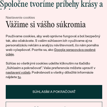
Spoločne tvoríme príbehy krásy a
lásky
Nastavenie cookies
Vážime si vášho súkromia
Pripojte sa k nám!
Používame cookies, aby web správne fungoval a bol bezpečný
tak, ako očakávate. S vaším súhlasom ich využívame aj na
personalizáciu reklám a analýzu návštevnosti, čo nám pomáha
web vylepšovať. Pozrite sa, ako
Google spracováva osobné
údaje
.
Súhlas so všetkými cookies udelíte kliknutím na tlačidlo
„Súhlasím a pokračovať". Vaše preferencie môžete upraviť v
nastavení volieb
. Podrobnosti a všetky dôležité informácie
© 2011 - 2026, Eppi.sk
nájdete
tu
.
SÚHLASÍM A POKRAČOVAŤ