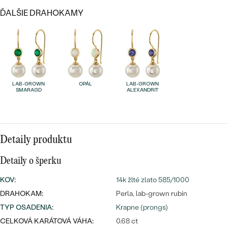
SALT AND PEPPER DIAMANT
LUXUSNÉ
ĎALŠIE DRAHOKAMY
CENOVO DOSTUPNÉ
S DRAHOKAMAMI
DRAHOKAM
LUXUSNÉ
S LAB GROWN DIAMANTMI
Najpredávanejšie
PODĽA MATERIÁLU
S PERLAMI
svadobné
ZLATO
LAB-GROWN
OPÁL
LAB-GROWN
SMARAGD
ALEXANDRIT
obrúčky
PODĽA ŠTÝLU
PLATINA
PERSONALIZOVANÉ
STRIEBRO
Detaily produktu
SYMBOLICKÉ
PREZRIEŤ
Detaily o šperku
MINIMALISTICKÉ
KOV
:
14k žlté zlato 585/1000
DRAHOKAM:
Perla, lab-grown rubín
PODĽA PRÍLEŽITOSTI
TYP OSADENIA
:
Krapne (prongs)
PODĽA FARBY
CELKOVÁ KARÁTOVÁ VÁHA:
0.68 ct