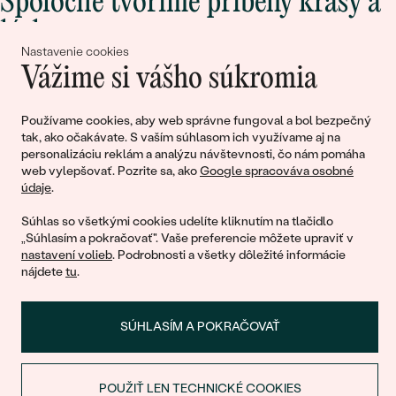
Spoločne tvoríme príbehy krásy a
lásky
Nastavenie cookies
Vážime si vášho súkromia
Pripojte sa k nám!
Používame cookies, aby web správne fungoval a bol bezpečný
tak, ako očakávate. S vaším súhlasom ich využívame aj na
personalizáciu reklám a analýzu návštevnosti, čo nám pomáha
web vylepšovať. Pozrite sa, ako
Google spracováva osobné
údaje
.
Súhlas so všetkými cookies udelíte kliknutím na tlačidlo
„Súhlasím a pokračovať". Vaše preferencie môžete upraviť v
nastavení volieb
. Podrobnosti a všetky dôležité informácie
© 2011 - 2026, Eppi.sk
nájdete
tu
.
SÚHLASÍM A POKRAČOVAŤ
POUŽIŤ LEN TECHNICKÉ COOKIES