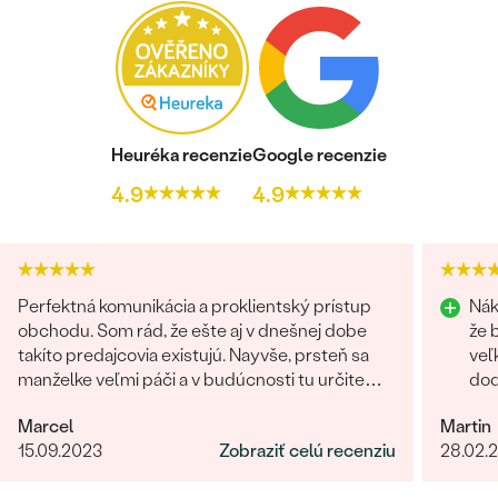
Heuréka recenzie
Google recenzie
4.9
4.9
Perfektná komunikácia a proklientský prístup
Nák
obchodu. Som rád, že ešte aj v dnešnej dobe
že 
takíto predajcovia existujú. Nayvše, prsteň sa
veľ
manželke veľmi páči a v budúcnosti tu určite
dod
radi znovu nakúpime :)
prí
Marcel
Martin
15.09.2023
Zobraziť celú recenziu
28.02.