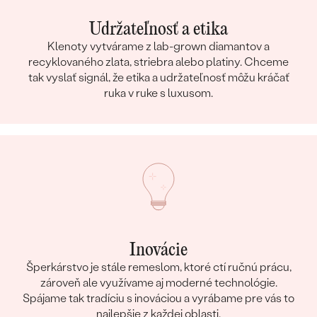
Udržateľnosť a etika
Klenoty vytvárame z lab-grown diamantov a
recyklovaného zlata, striebra alebo platiny. Chceme
tak vyslať signál, že etika a udržateľnosť môžu kráčať
ruka v ruke s luxusom.
Inovácie
Šperkárstvo je stále remeslom, ktoré ctí ručnú prácu,
zároveň ale využívame aj moderné technológie.
Spájame tak tradíciu s inováciou a vyrábame pre vás to
najlepšie z každej oblasti.