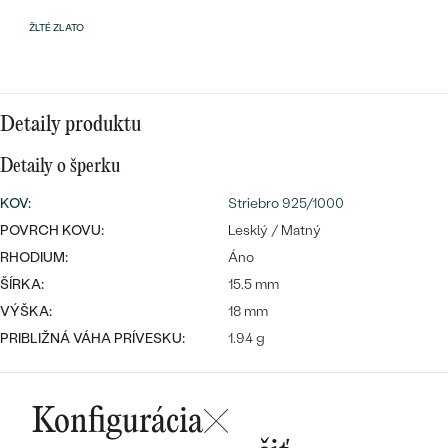
Najpredávanejšie
Najpredávanejšie
ŽLTÉ ZLATO
PODĽA TVARU DRAHOKAMU
náušnice
NA MIERU
prstene
Personalizované
Detaily produktu
DIAMANTY
PREZRIEŤ
prívesky
Detaily o šperku
PREZRIEŤ
KOV
:
Striebro 925/1000
POVRCH KOVU:
Lesklý / Matný
RHODIUM:
Áno
OBJAVIŤ
Wave kolekcia
ŠÍRKA:
15.5 mm
VÝŠKA:
18 mm
PRIBLIŽNÁ VÁHA PRÍVESKU:
1.94 g
OBJAVIŤ
Konfigurácia