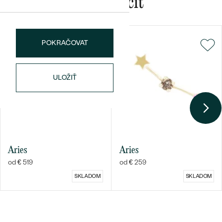
Mohlo by sa vám páčiť
POKRAČOVAT
Bestsellery
ULOŽIŤ
OBJAVIŤ
Aries
Aries
od € 519
od € 259
SKLADOM
SKLADOM