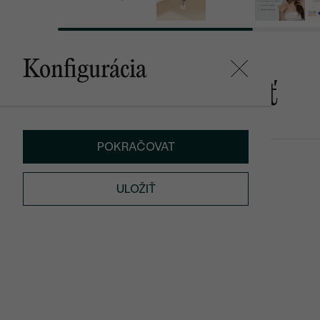
Konfigurácia
Mohlo by sa vám páčiť
POKRAČOVAT
Ciera
Bobble
SKLADOM
€ 159
od € 69
ULOŽIŤ