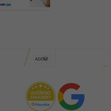
Bobble
SKLADOM
od € 39