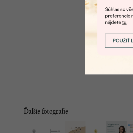
Súhlas so vše
preferencie 
nájdete
tu
.
POUŽIŤ 
Ďalšie fotografie