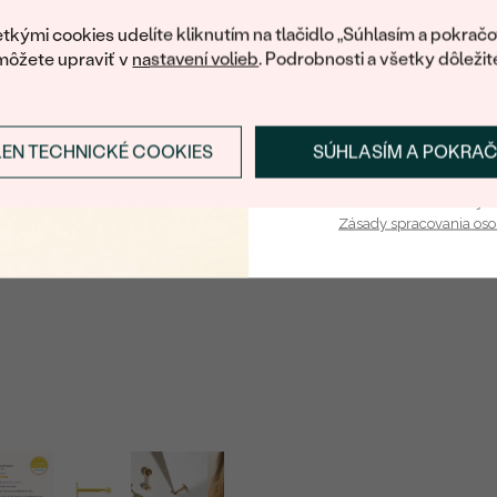
váš prvý ná
tkými cookies udelíte kliknutím na tlačidlo „Súhlasím a pokračo
môžete upraviť v
nastavení volieb
. Podrobnosti a všetky dôležit
LEN TECHNICKÉ COOKIES
SÚHLASÍM A POKRA
Prihlásiť sa a zís
Vaša e-mailová adresa je 
Zásady spracovania os