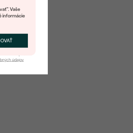
kup.
vať". Vaše
é informácie
ČOVAŤ
kať zľavu
u nás v bezpečí.
obných údajov