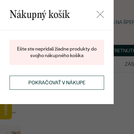
Nákupný košík
LETNÝ BLACK FRIDAY: −25 % NA ŠP
Ešte ste nepridali žiadne produkty do
O NÁS
BLOG
ŠPERKY NA MIERU
DOHODNÚŤ STRETNUTI
svojho nákupného košíka
VÝPREDAJ
SVADOBNÉ OBRÚČKY
ZÁS
ŠPERKY
KOLEKCIE ŠPERKOV
FRESH & BASIC
POKRAČOVAŤ V NÁKUPE