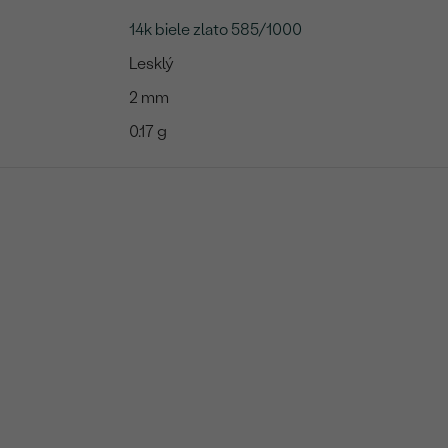
14k biele zlato 585/1000
Lesklý
2 mm
0.17 g