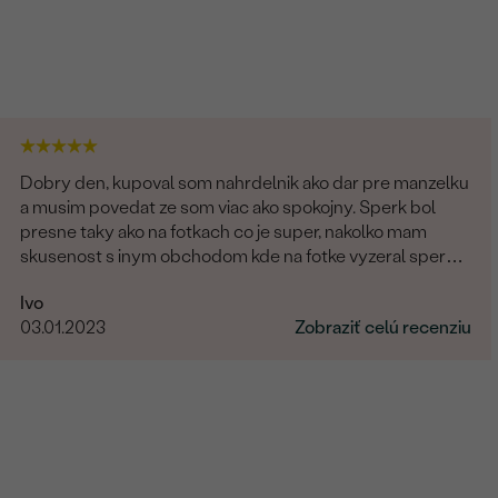
Dobry den, kupoval som nahrdelnik ako dar pre manzelku
a musim povedat ze som viac ako spokojny. Sperk bol
presne taky ako na fotkach co je super, nakolko mam
skusenost s inym obchodom kde na fotke vyzeral sperk
giganticky a prisla "miniatura". V tomto obchode fotka
Ivo
presne velkostne sedi s realitou (foto na krku). Naviac
03.01.2023
Zobraziť celú recenziu
sperk prisiel krasne zabaleny aj s rucne pisanym
odkazom. Moznost vyberu certifikatu elektronicky
alebobv papierovej forme, obrovsky vyber kamenov. No
super. Nabuduce budem urcite este objednavat!