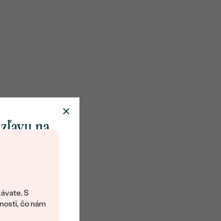
 zľavu na
klenot
objavte svet
šperkov Eppi.
ávate. S
ítanie vám
nosti, čo nám
avový kód na