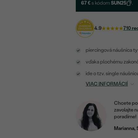
67 €
s kódom
SUN25
.
4.9
710 re
piercingová náušnica ty
vďaka plochému zakonče
ide o tzv. single náušn
VIAC INFORMÁCIÍ
Chcete por
zavolajte 
poradíme!
Marianna, 