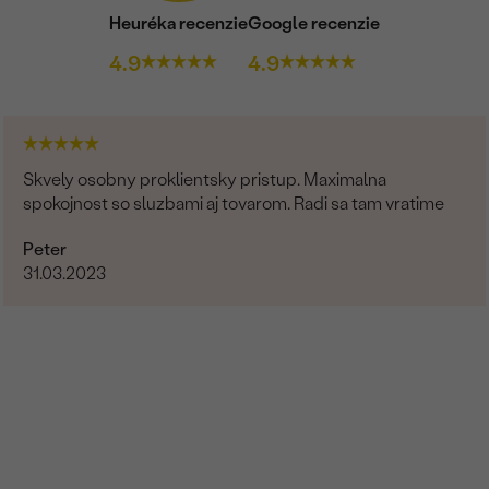
Heuréka recenzie
Google recenzie
4.9
4.9
Skvely osobny proklientsky pristup. Maximalna
spokojnost so sluzbami aj tovarom. Radi sa tam vratime
Peter
31.03.2023