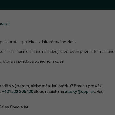
cenzií
pu labreta s guličkou z 14karátového zlata
niu sa náušnica ľahko nasadzuje a zároveň pevne drží na uchu
icu, ktorá sa predáva po jednom kuse
adiť s výberom, alebo máte inú otázku? Sme tu pre vás:
na
+421 222 205 120
alebo napíšte na
otazky@eppi.sk
. Radi
Sales Specialist