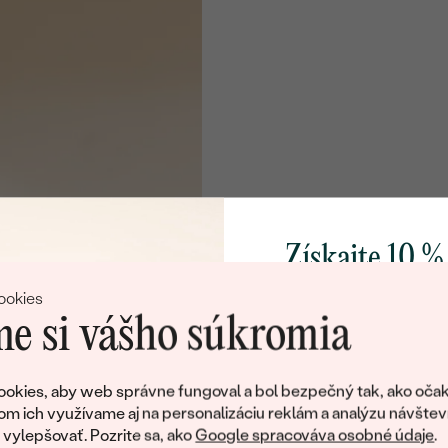
Získajte 10 %
svoj prvý 
ookies
e si vášho súkromia
Pridajte sa k nám a 
poctivo vyrábaných 
okies, aby web správne fungoval a bol bezpečný tak, ako očak
Ako darček na priv
om ich využívame aj na personalizáciu reklám a analýzu návštev
obratom pošleme zľ
ylepšovať. Pozrite sa, ako
Google spracováva osobné údaje
.