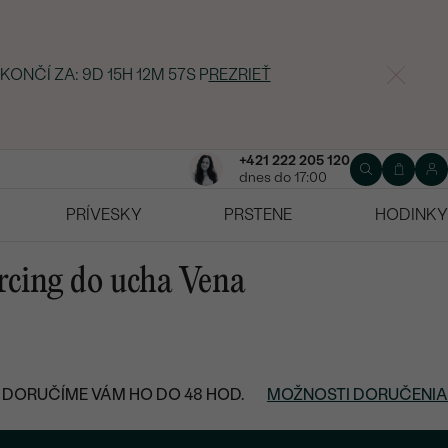
 KONČÍ ZA:
9D 15H 12M 56S
P
REZRIEŤ
+421 222 205 120
dnes do 17:00
PRÍVESKY
PRSTENE
HODINKY
ercing do ucha Vena
DORUČÍME VÁM HO DO 48 HOD.
MOŽNOSTI DORUČENIA