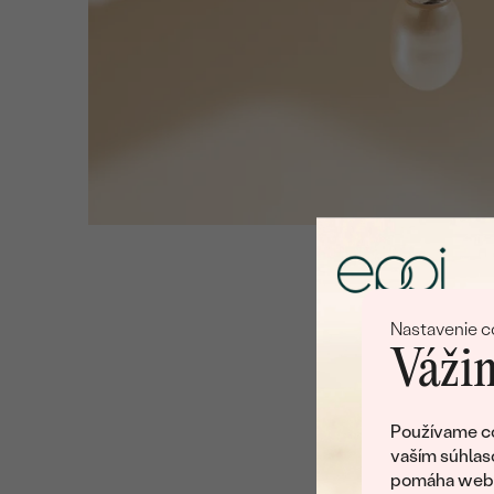
Nastavenie c
Vážim
Používame co
vaším súhlas
pomáha web v