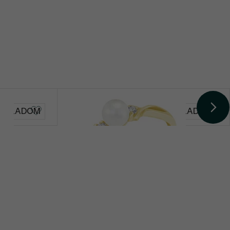
Doria
SKLADOM
SKLADOM
od € 549