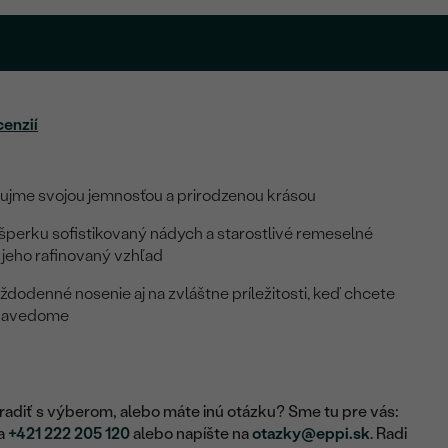
cenzií
aujme svojou jemnosťou a prirodzenou krásou
šperku sofistikovaný nádych a starostlivé remeselné
 jeho rafinovaný vzhľad
ždodenné nosenie aj na zvláštne príležitosti, keď chcete
ebavedome
adiť s výberom, alebo máte inú otázku? Sme tu pre vás:
na
+421 222 205 120
alebo napíšte na
otazky@eppi.sk
. Radi