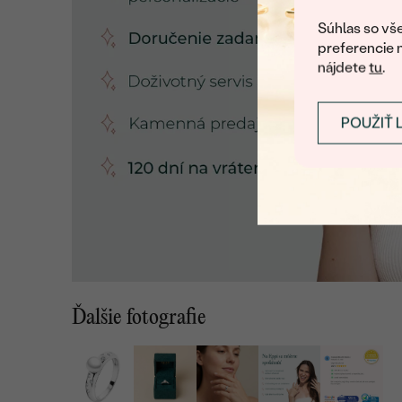
Súhlas so vše
preferencie 
nájdete
tu
.
POUŽIŤ 
Ďalšie fotografie