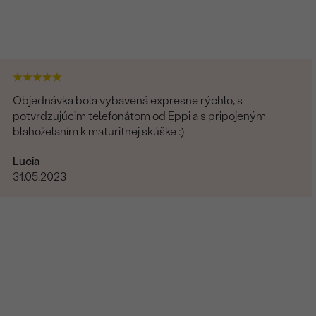
Objednávka bola vybavená expresne rýchlo, s
potvrdzujúcim telefonátom od Eppi a s pripojeným
blahoželaním k maturitnej skúške :)
Lucia
31.05.2023