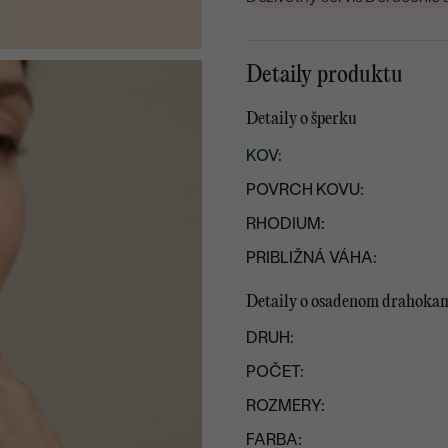
Detaily produktu
Detaily o šperku
KOV
:
POVRCH KOVU:
RHODIUM:
PRIBLIŽNÁ VÁHA:
Detaily o osadenom drahoka
DRUH:
POČET:
ROZMERY:
FARBA: