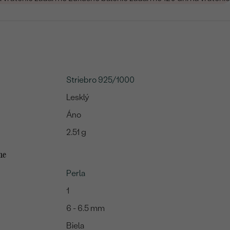
Striebro 925/1000
Lesklý
Áno
2.51 g
me
Perla
1
6 - 6.5 mm
Biela