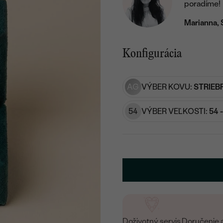
poradíme!
Marianna, 
Konfigurácia
AG
VÝBER KOVU:
STRIEB
54
VÝBER VEĽKOSTI:
54 
Doživotný servis
Doručenie 