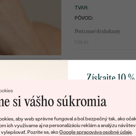
TVAR
:
PÔVOD:
Postranné drahokamy
DRUH:
POČET:
TVAR
:
PÔVOD:
Získajte 10 %
svoj prvý 
ookies
e si vášho súkromia
Pridajte sa k nám a 
poctivo vyrábaných 
okies, aby web správne fungoval a bol bezpečný tak, ako očak
Ako darček na priv
om ich využívame aj na personalizáciu reklám a analýzu návštev
obratom pošleme zľ
ylepšovať. Pozrite sa, ako
Google spracováva osobné údaje
.