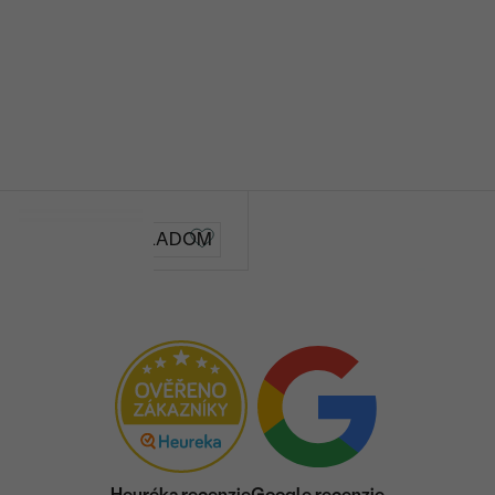
Shields
SKLADOM
€ 59
Heuréka recenzie
Google recenzie