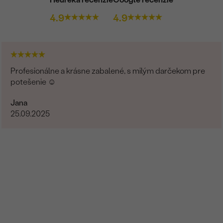
4.9
4.9
Profesionálne a krásne zabalené, s milým darčekom pre
potešenie ☺️
Jana
25.09.2025