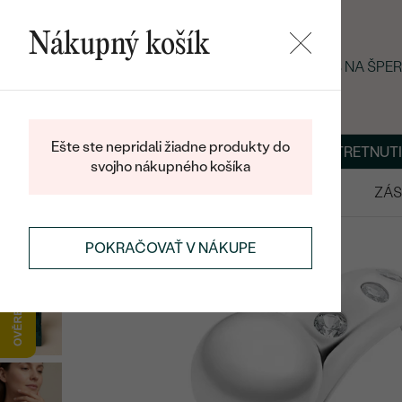
Nákupný košík
LETNÝ BLACK FRIDAY: −25 % NA ŠP
Ešte ste nepridali žiadne produkty do
O NÁS
BLOG
ŠPERKY NA MIERU
DOHODNÚŤ STRETNUTI
svojho nákupného košíka
VÝPREDAJ
SVADOBNÉ OBRÚČKY
ZÁS
POKRAČOVAŤ V NÁKUPE