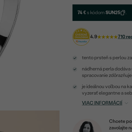
74 €
s kódom
SUN25
.
4.9
710 re
tento prsteň s perlou z
nádherná perla dodáva 
spracovanie zdôrazňuje
je ideálnou voľbou na ka
vyzerať elegantne a s
VIAC INFORMÁCIÍ
Chcete por
zavolajte 