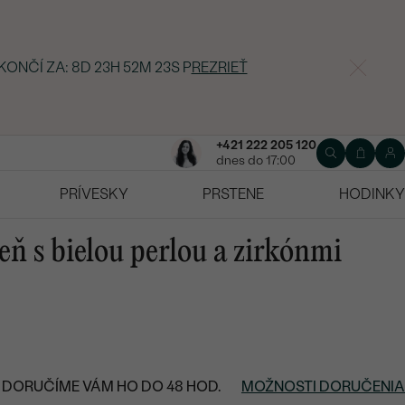
 KONČÍ ZA:
8D 23H 52M 21S
P
REZRIEŤ
+421 222 205 120
dnes do 17:00
PRÍVESKY
PRSTENE
HODINKY
eň s bielou perlou a zirkónmi
DORUČÍME VÁM HO DO 48 HOD.
MOŽNOSTI DORUČENIA