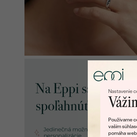
Nastavenie c
Vážim
Používame co
vaším súhlas
pomáha web v