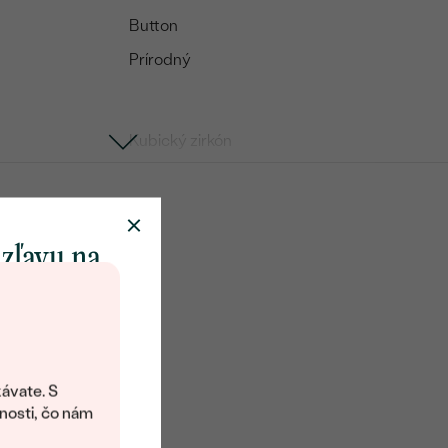
Button
Prírodný
Kubický zirkón
8
Round
Vytvorený v laboratóriu
 zľavu na
klenot
objavte svet
šperkov Eppi.
ávate. S
ítanie vám
nosti, čo nám
avový kód na