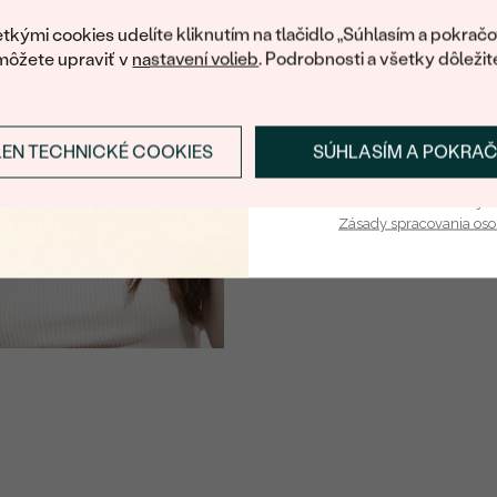
váš prvý ná
tkými cookies udelíte kliknutím na tlačidlo „Súhlasím a pokračo
môžete upraviť v
nastavení volieb
. Podrobnosti a všetky dôležit
LEN TECHNICKÉ COOKIES
SÚHLASÍM A POKRA
Prihlásiť sa a zís
Vaša e-mailová adresa je 
Zásady spracovania os