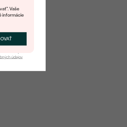
kup.
vať". Vaše
é informácie
ČOVAŤ
kať zľavu
u nás v bezpečí.
obných údajov