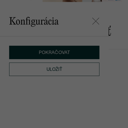
Konfigurácia
Mohlo by sa vám páčiť
POKRAČOVAT
Pania
Marely
SKLADOM
€ 159
€ 299
ULOŽIŤ