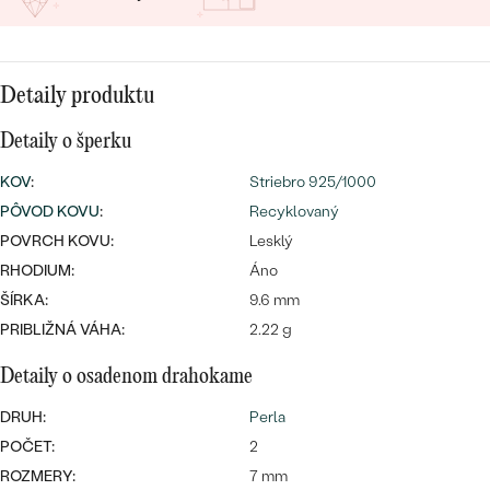
SALT AND PEPPER DIAMANT
LUXUSNÉ
CENOVO DOSTUPNÉ
S DRAHOKAMAMI
DRAHOKAM
LUXUSNÉ
S LAB GROWN DIAMANTMI
Detaily produktu
Najpredávanejšie
PODĽA MATERIÁLU
Detaily o šperku
S PERLAMI
svadobné
ZLATO
KOV
:
Striebro 925/1000
PÔVOD KOVU
:
Recyklovaný
obrúčky
PODĽA ŠTÝLU
PLATINA
POVRCH KOVU:
Lesklý
PERSONALIZOVANÉ
RHODIUM:
Áno
STRIEBRO
ŠÍRKA:
9.6 mm
SYMBOLICKÉ
PREZRIEŤ
PRIBLIŽNÁ VÁHA:
2.22 g
MINIMALISTICKÉ
Detaily o osadenom drahokame
DRUH:
Perla
PODĽA PRÍLEŽITOSTI
POČET:
2
PODĽA FARBY
ROZMERY:
7 mm