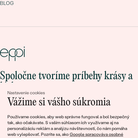
BLOG
Spoločne tvoríme príbehy krásy a
lásky
Nastavenie cookies
Vážime si vášho súkromia
Pripojte sa k nám!
Používame cookies, aby web správne fungoval a bol bezpečný
tak, ako očakávate. S vaším súhlasom ich využívame aj na
personalizáciu reklám a analýzu návštevnosti, čo nám pomáha
web vylepšovať. Pozrite sa, ako
Google spracováva osobné