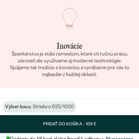
Inovácie
Šperkárstvo je stále remeslom, ktoré ctí ručnú prácu,
zároveň ale využívame aj moderné technológie.
Spájame tak tradíciu s inováciou a vyrábame pre vás to
najlepšie z každej oblasti.
Výber kovu:
Striebro 925/1000
PRIDAŤ DO KOŠÍKA -
109 €
Dodanie do 48 hod. alebo ihneď k odberu v
Showroome