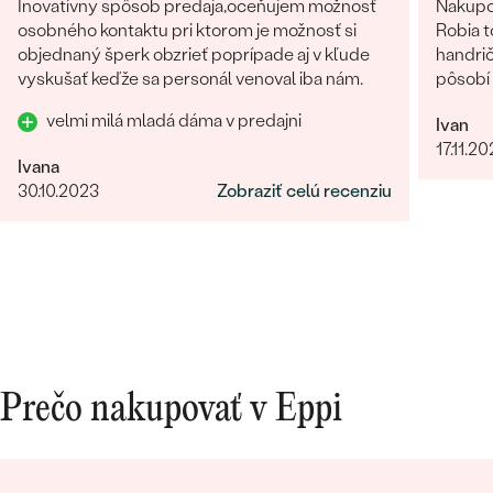
Inovatívny spôsob predaja,oceňujem možnosť
Nakupo
osobného kontaktu pri ktorom je možnosť si
Robia t
objednaný šperk obzrieť poprípade aj v kľude
handrič
vyskušať keďže sa personál venoval iba nám.
pôsobí 
velmi milá mladá dáma v predajni
Ivan
17.11.2
Ivana
30.10.2023
Zobraziť celú recenziu
Prečo nakupovať v Eppi