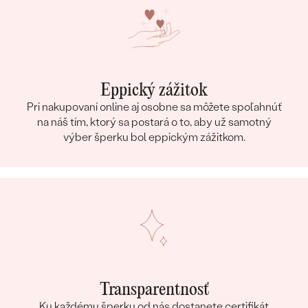
Eppický zážitok
Pri nakupovaní online aj osobne sa môžete spoľahnúť
na náš tím, ktorý sa postará o to, aby už samotný
výber šperku bol eppickým zážitkom.
Transparentnosť
Ku každému šperku od nás dostanete certifikát