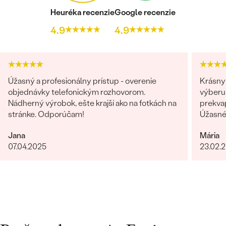
Heuréka recenzie
Google recenzie
4.9
4.9
Úžasný a profesionálny prístup - overenie
Krásny 
objednávky telefonickým rozhovorom.
výberu 
Nádherný výrobok, ešte krajší ako na fotkách na
prekvap
stránke. Odporúčam!
Úžasné!
určite
Jana
Mária
07.04.2025
23.02.