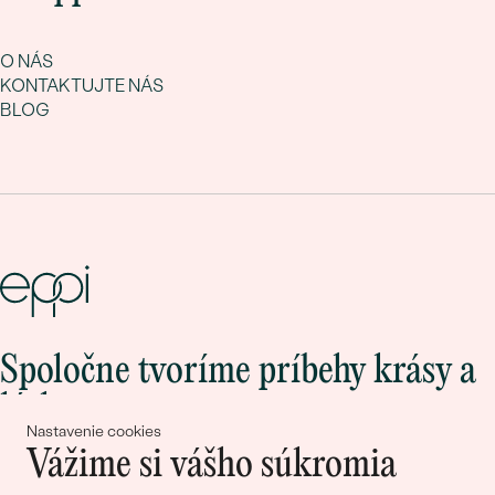
O NÁS
KONTAKTUJTE NÁS
BLOG
Spoločne tvoríme príbehy krásy a
lásky
Nastavenie cookies
Vážime si vášho súkromia
Pripojte sa k nám!