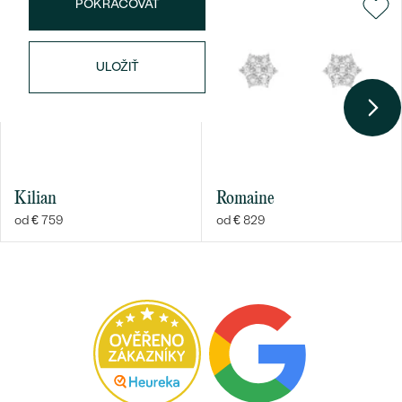
POKRAČOVAT
ULOŽIŤ
Bestsellery
Kilian
Romaine
od € 759
od € 829
OBJAVIŤ