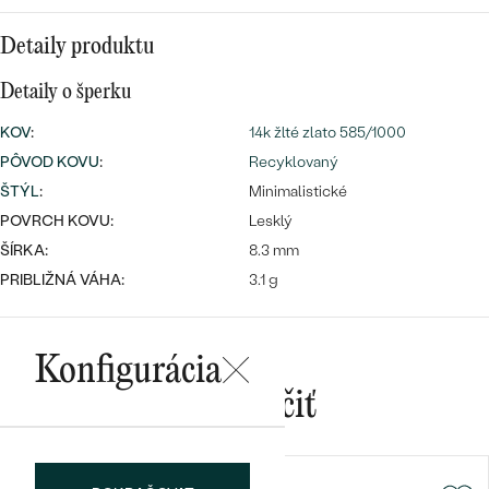
Najpredávanejšie
Najpredávanejšie
PODĽA TVARU DRAHOKAMU
Detaily produktu
náušnice
NA MIERU
prstene
Detaily o šperku
Personalizované
KOV
:
14k žlté zlato 585/1000
DIAMANTY
PREZRIEŤ
PÔVOD KOVU
:
Recyklovaný
prívesky
ŠTÝL
:
Minimalistické
PREZRIEŤ
POVRCH KOVU:
Lesklý
ŠÍRKA:
8.3 mm
PRIBLIŽNÁ VÁHA:
3.1 g
OBJAVIŤ
Wave kolekcia
Konfigurácia
Mohlo by sa vám páčiť
OBJAVIŤ