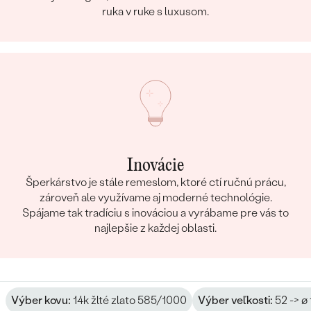
ruka v ruke s luxusom.
Inovácie
Šperkárstvo je stále remeslom, ktoré ctí ručnú prácu,
zároveň ale využívame aj moderné technológie.
Spájame tak tradíciu s inováciou a vyrábame pre vás to
najlepšie z každej oblasti.
Výber kovu:
14k žlté zlato 585/1000
Výber veľkosti:
52 -> ø