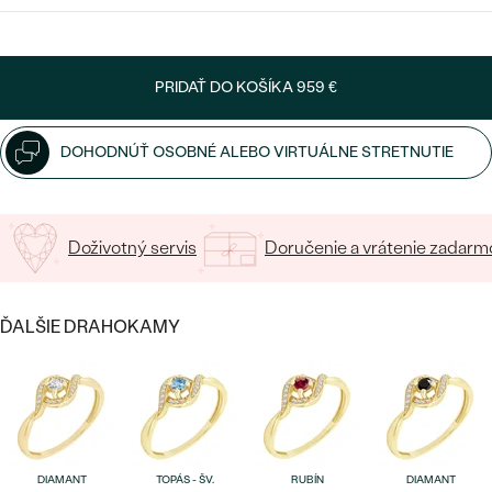
SALT AND PEPPER DIAMANT
VYBERTE FONT
LUXUSNÉ
CENOVO DOSTUPNÉ
S DRAHOKAMAMI
DRAHOKAM
Napíšte iniciály/text
PRIDAŤ DO KOŠÍKA
959 €
LUXUSNÉ
S LAB GROWN DIAMANTMI
Najpredávanejšie
15
/ 15 ZNAKOV
PODĽA MATERIÁLU
S PERLAMI
DOHODNÚŤ OSOBNÉ ALEBO VIRTUÁLNE STRETNUTIE
svadobné
ZLATO
obrúčky
PODĽA ŠTÝLU
PLATINA
Doživotný servis
Doručenie a vrátenie zadarm
PERSONALIZOVANÉ
STRIEBRO
SYMBOLICKÉ
ĎALŠIE DRAHOKAMY
PREZRIEŤ
MINIMALISTICKÉ
PODĽA PRÍLEŽITOSTI
PODĽA FARBY
DIAMANT
TOPÁS - ŠV.
RUBÍN
DIAMANT