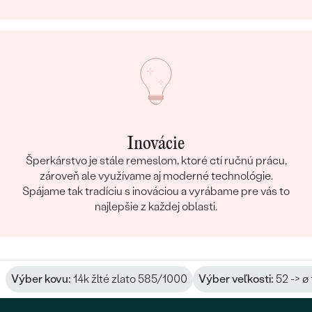
Inovácie
Šperkárstvo je stále remeslom, ktoré ctí ručnú prácu,
zároveň ale využívame aj moderné technológie.
Spájame tak tradíciu s inováciou a vyrábame pre vás to
najlepšie z každej oblasti.
Výber kovu:
14k žlté zlato 585/1000
Výber veľkosti:
52 -> ø