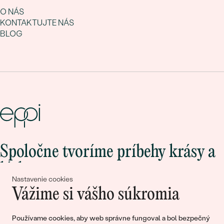
O NÁS
KONTAKTUJTE NÁS
BLOG
Spoločne tvoríme príbehy krásy a
lásky
Nastavenie cookies
Vážime si vášho súkromia
Pripojte sa k nám!
Používame cookies, aby web správne fungoval a bol bezpečný