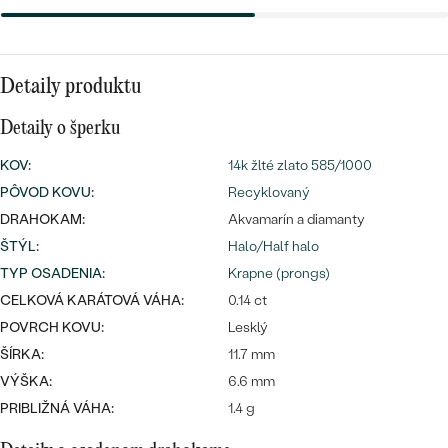
Najpredávanejšie
Najpredávanejšie
PODĽA TVARU DRAHOKAMU
náušnice
NA MIERU
prstene
Detaily produktu
Personalizované
DIAMANTY
Detaily o šperku
PREZRIEŤ
prívesky
KOV
:
14k žlté zlato 585/1000
PREZRIEŤ
PÔVOD KOVU
:
Recyklovaný
DRAHOKAM:
Akvamarín a diamanty
ŠTÝL
:
Halo/Half halo
OBJAVIŤ
Wave kolekcia
TYP OSADENIA
:
Krapne (prongs)
CELKOVÁ KARÁTOVÁ VÁHA:
0.14 ct
POVRCH KOVU:
Lesklý
ŠÍRKA:
11.7 mm
OBJAVIŤ
VÝŠKA:
6.6 mm
PRIBLIŽNÁ VÁHA:
1.4 g