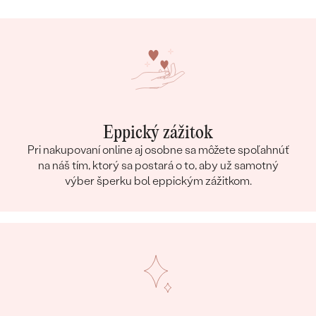
Eppický zážitok
Pri nakupovaní online aj osobne sa môžete spoľahnúť
na náš tím, ktorý sa postará o to, aby už samotný
výber šperku bol eppickým zážitkom.