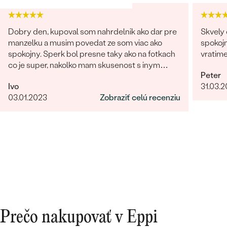
Postranné drahokamy
DRUH:
Diamant
Dobry den, kupoval som nahrdelnik ako dar pre
Skvely 
POČET:
12
manzelku a musim povedat ze som viac ako
spokojn
KARÁTOVÁ VÁHA
:
0.03 ct
spokojny. Sperk bol presne taky ako na fotkach
vratim
co je super, nakolko mam skusenost s inym
TVAR
:
Round
Peter
obchodom kde na fotke vyzeral sperk
ČISTOTA
:
SI
Ivo
31.03.
giganticky a prisla "miniatura". V tomto obchode
PÔVOD:
Prírodný
03.01.2023
Zobraziť celú recenziu
fotka presne velkostne sedi s realitou (foto na
krku). Naviac sperk prisiel krasne zabaleny aj s
rucne pisanym odkazom. Moznost vyberu
certifikatu elektronicky alebobv papierovej
forme, obrovsky vyber kamenov. No super.
Nabuduce budem urcite este objednavat!
Prečo nakupovať v Eppi