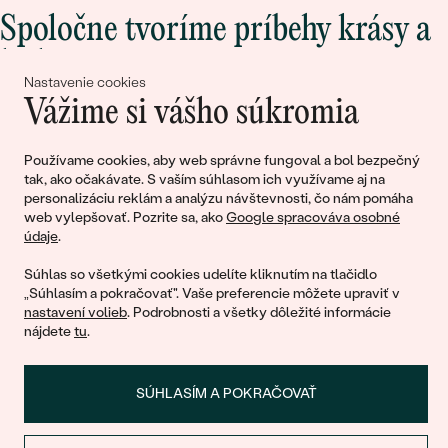
Spoločne tvoríme príbehy krásy a
lásky
Nastavenie cookies
Vážime si vášho súkromia
Pripojte sa k nám!
Používame cookies, aby web správne fungoval a bol bezpečný
tak, ako očakávate. S vaším súhlasom ich využívame aj na
personalizáciu reklám a analýzu návštevnosti, čo nám pomáha
web vylepšovať. Pozrite sa, ako
Google spracováva osobné
údaje
.
Súhlas so všetkými cookies udelíte kliknutím na tlačidlo
„Súhlasím a pokračovať". Vaše preferencie môžete upraviť v
nastavení volieb
. Podrobnosti a všetky dôležité informácie
© 2011 - 2026, Eppi.sk
nájdete
tu
.
SÚHLASÍM A POKRAČOVAŤ