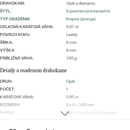
Najpredávanejšie
DRAHOKAM:
Opál a diamanty
Najpredávanejšie
PODĽA TVARU DRAHOKAMU
ŠTÝL
:
S postrannými kameňmi
náušnice
TYP OSADENIA
:
Krapne (prongs)
NA MIERU
prstene
CELKOVÁ KARÁTOVÁ VÁHA:
0.97 ct
Personalizované
POVRCH KOVU:
Lesklý
DIAMANTY
ŠÍRKA:
6 mm
PREZRIEŤ
prívesky
VÝŠKA:
8 mm
PREZRIEŤ
PRIBLIŽNÁ VÁHA:
1.95 g
Detaily o osadenom drahokame
OBJAVIŤ
Wave kolekcia
DRUH:
Opál
POČET:
1
KARÁTOVÁ VÁHA:
0.85 ct
ROZMERY:
8 x 6 x 3.68 mm
OBJAVIŤ
FARBA:
Biela s farebnými odleskami
TVAR
:
Pear
BRUS
:
Cabochon