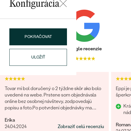
Konfigurácia
PÔVOD:
Prírodný
Postranné drahokamy
DRUH:
Diamant
POKRAČOVAT
POČET:
4
Bestsellery
KARÁTOVÁ VÁHA
:
0.12 ct
Heuréka recenzie
Google recenzie
ROZMERY:
2 mm (0.03ct)
ULOŽIŤ
4.9
4.9
TVAR
:
Round
ČISTOTA
:
SI
OBJAVIŤ
FARBA
:
G-H
PÔVOD:
Prírodný
Tovar mi bol doručený o 2 týždne skôr ako bolo
Eppi je
uvedené na webe. Prstene som objednávala
šperkov
online bez osobnej návštevy, zodpovedajú
Krá
popisu a foto.Po potvrdení objednávky ma
kontaktovala pracovníčka spoločnosti aby sa
Erika
uistila o správnosti, type, veľkosti a pod. a
Roman
24.04.2024
Zobraziť celú recenziu
zmienila sa o možnej výmena v prípade