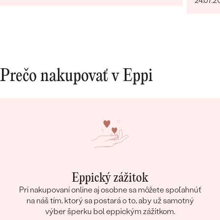
24.07.2
nevyhovujúcej veľkosti. Príjemné vystupovanie,
prístup a starostlivosť o zákazníka. Maximálna
spokojnosť s tovarom aj prístupom.
Prečo nakupovať v Eppi
Eppický zážitok
Pri nakupovaní online aj osobne sa môžete spoľahnúť
na náš tím, ktorý sa postará o to, aby už samotný
výber šperku bol eppickým zážitkom.