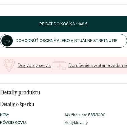
SALT AND PEPPER DIAMANT
LUXUSNÉ
VYBERTE FONT
CENOVO DOSTUPNÉ
S DRAHOKAMAMI
DRAHOKAM
Napíšte iniciály/text
LUXUSNÉ
S LAB GROWN DIAMANTMI
PRIDAŤ DO KOŠÍKA
1 149 €
Najpredávanejšie
15
/ 15 ZNAKOV
PODĽA MATERIÁLU
S PERLAMI
svadobné
DOHODNÚŤ OSOBNÉ ALEBO VIRTUÁLNE STRETNUTIE
ZLATO
obrúčky
PODĽA ŠTÝLU
PLATINA
Doživotný servis
Doručenie a vrátenie zadarm
PERSONALIZOVANÉ
STRIEBRO
SYMBOLICKÉ
PREZRIEŤ
Detaily produktu
MINIMALISTICKÉ
Detaily o šperku
PODĽA PRÍLEŽITOSTI
KOV
:
14k žlté zlato 585/1000
PODĽA FARBY
PÔVOD KOVU
:
Recyklovaný