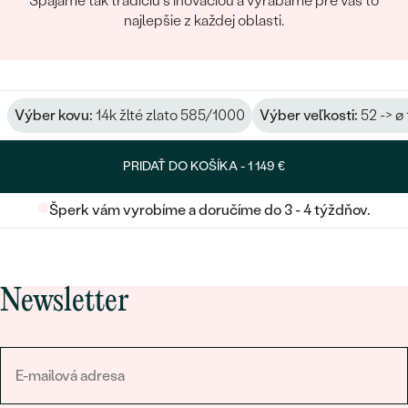
Spájame tak tradíciu s inováciou a vyrábame pre vás to
najlepšie z každej oblasti.
Výber kovu:
14k žlté zlato 585/1000
Výber veľkosti:
52 -> ø
PRIDAŤ DO KOŠÍKA -
1 149 €
Šperk vám vyrobíme a doručíme do 3 - 4 týždňov.
Newsletter