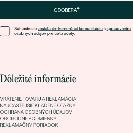
ODOBERAŤ
Súhlasím so
zasielaním komerčnej komunikácie
a
spracovaním
osobných údajov pre tieto účely
.
Dôležité informácie
VRÁTENIE TOVARU A REKLAMÁCIA
NAJČASTEJŠIE KLADENÉ OTÁZKY
OCHRANA OSOBNÝCH ÚDAJOV
OBCHODNÉ PODMIENKY
REKLAMAČNÝ PORIADOK