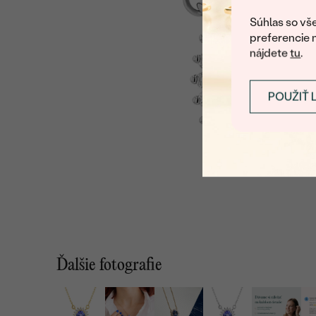
Súhlas so vše
preferencie 
nájdete
tu
.
POUŽIŤ 
Ďalšie fotografie