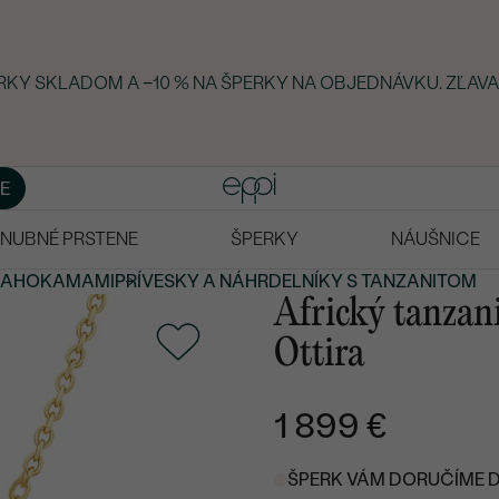
ERKY SKLADOM A −10 % NA ŠPERKY NA OBJEDNÁVKU. ZĽAVA
E
NUBNÉ PRSTENE
ŠPERKY
NÁUŠNICE
RAHOKAMAMI
PRÍVESKY A NÁHRDELNÍKY S TANZANITOM
Africký tanzan
Ottira
1 899 €
ŠPERK VÁM DORUČÍME DO