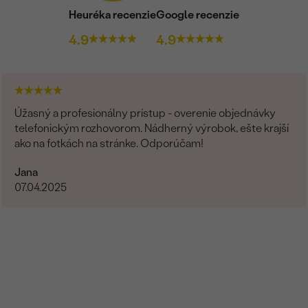
Heuréka recenzie
Google recenzie
4.9
4.9
Úžasný a profesionálny prístup - overenie objednávky
telefonickým rozhovorom. Nádherný výrobok, ešte krajší
ako na fotkách na stránke. Odporúčam!
Jana
07.04.2025