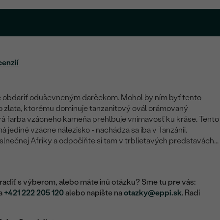
.
cenzií
 obdariť oduševneným darčekom. Mohol by ním byť tento
o zlata, ktorému dominuje tanzanitový ovál orámovaný
rá farba vzácneho kameňa prehlbuje vnímavosť ku kráse. Tento
jediné vzácne nálezisko - nachádza sa iba v Tanzánii.
slnečnej Afriky a odpočiňte si tam v trblietavých predstavách...
adiť s výberom, alebo máte inú otázku? Sme tu pre vás:
na
+421 222 205 120
alebo napíšte na
otazky@eppi.sk
. Radi