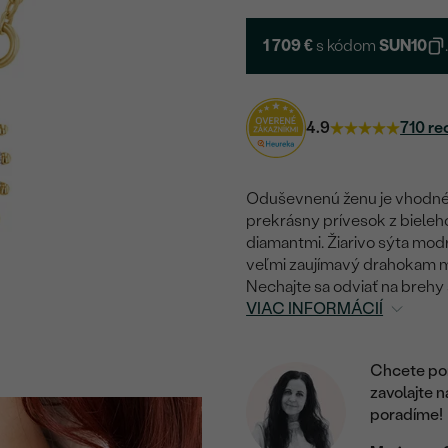
1 709 €
s kódom
SUN10
4.9
710 re
Oduševnenú ženu je vhodné
prekrásny prívesok z bieleh
diamantmi. Žiarivo sýta mod
veľmi zaujímavý drahokam má 
Nechajte sa odviať na brehy 
VIAC INFORMÁCIÍ
Chcete por
zavolajte 
poradíme!