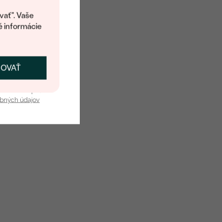
kup.
vať". Vaše
é informácie
Diamant
20
0.17 ct
ČOVAŤ
kať zľavu
Round
u nás v bezpečí.
obných údajov
SI1
G-H