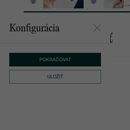
Konfigurácia
Mohlo by sa vám páčiť
POKRAČOVAT
Rollie
Alannis
od € 809
€ 519
ULOŽIŤ