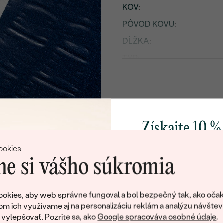
KOV
:
PÔVOD KOVU
:
DĹŽKA
:
TYP:
Detaily o osadenom drahoka
DRUH:
POČET:
Získajte 10 %
KARÁTOVÁ VÁHA:
svoj prvý 
ookies
ROZMERY:
e si vášho súkromia
ČISTOTA
:
Pridajte sa k nám a 
FARBA:
poctivo vyrábaných 
okies, aby web správne fungoval a bol bezpečný tak, ako očak
TVAR
:
Ako darček na priv
om ich využívame aj na personalizáciu reklám a analýzu návštev
obratom pošleme zľ
PÔVOD:
ylepšovať. Pozrite sa, ako
Google spracováva osobné údaje
.