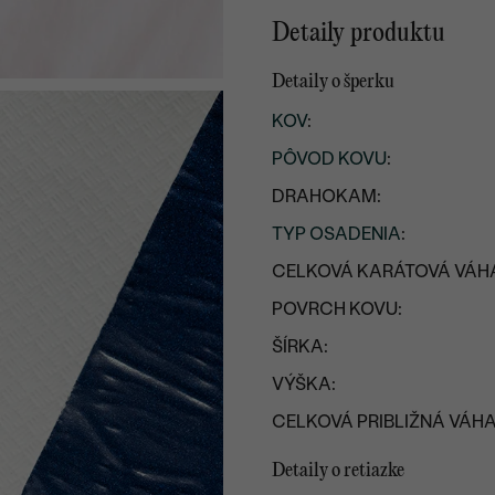
Detaily produktu
Detaily o šperku
KOV
:
PÔVOD KOVU
:
DRAHOKAM:
TYP OSADENIA
:
CELKOVÁ KARÁTOVÁ VÁH
POVRCH KOVU:
ŠÍRKA:
VÝŠKA:
CELKOVÁ PRIBLIŽNÁ VÁHA
Detaily o retiazke