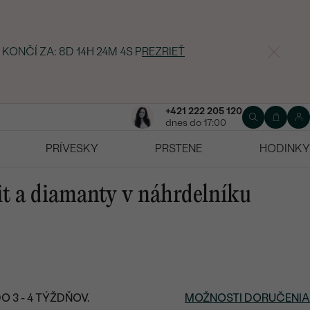
 KONČÍ ZA:
8D 14H 24M 3S
P
REZRIEŤ
+421 222 205 120
dnes do 17:00
PRÍVESKY
PRSTENE
HODINKY
it a diamanty v náhrdelníku
 3 - 4 TÝŽDŇOV.
MOŽNOSTI DORUČENIA