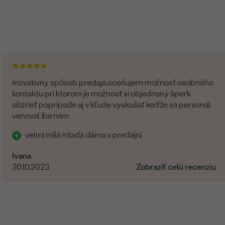
Inovatívny spôsob predaja,oceňujem možnosť osobného
kontaktu pri ktorom je možnosť si objednaný šperk
obzrieť poprípade aj v kľude vyskušať keďže sa personál
venoval iba nám.
velmi milá mladá dáma v predajni
Ivana
30.10.2023
Zobraziť celú recenziu