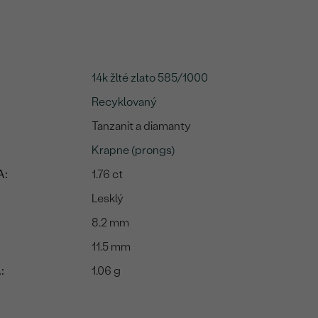
14k žlté zlato 585/1000
Recyklovaný
Tanzanit a diamanty
Krapne (prongs)
A:
1.76 ct
Lesklý
8.2 mm
11.5 mm
:
1.06 g