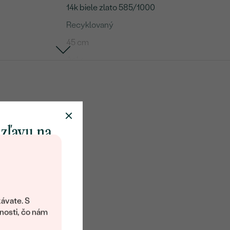
14k biele zlato 585/1000
Recyklovaný
45 cm
Ankr
me
Tanzanit
1
 zľavu na
1.59 ct
klenot
6.03 x 8.00 mm
VS
objavte svet
Modrá
šperkov Eppi.
ávate. S
Ovál
ítanie vám
nosti, čo nám
avový kód na
Prírodný