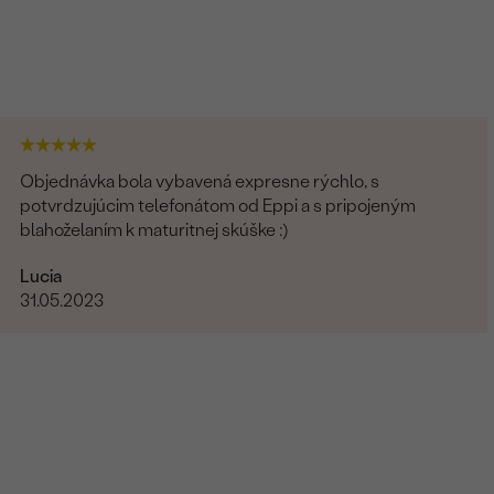
Objednávka bola vybavená expresne rýchlo, s
potvrdzujúcim telefonátom od Eppi a s pripojeným
blahoželaním k maturitnej skúške :)
Lucia
31.05.2023