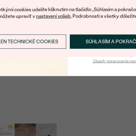
váš prvý ná
tkými cookies udelíte kliknutím na tlačidlo „Súhlasím a pokračo
Postranné drahokamy
môžete upraviť v
nastavení volieb
. Podrobnosti a všetky dôležit
DRUH:
POČET:
KARÁTOVÁ VÁHA
:
LEN TECHNICKÉ COOKIES
SÚHLASÍM A POKRA
Prihlásiť sa a zís
TVAR
:
Vaša e-mailová adresa je 
Zásady spracovania os
ČISTOTA
:
FARBA
: