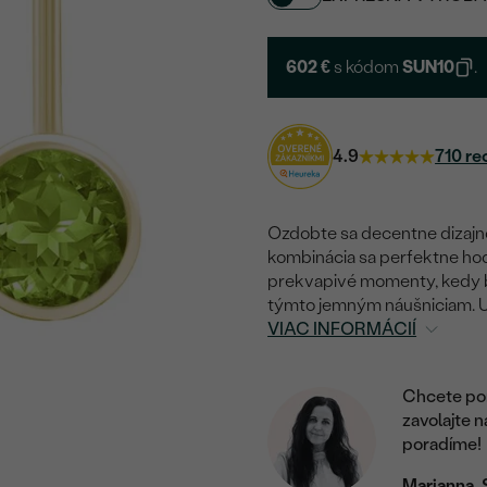
602 €
s kódom
SUN10
.
4.9
710 re
Ozdobte sa decentne dizajnov
kombinácia sa perfektne hod
prekvapivé momenty, kedy bu
týmto jemným náušniciam. Uv
VIAC INFORMÁCIÍ
Chcete por
zavolajte 
poradíme!
Marianna, 