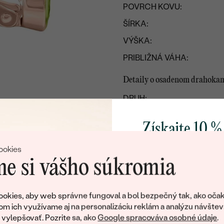
POVRCH KOVU:
ŠÍRKA:
VÝŠKA:
PRIBLIŽNÁ VÁHA:
Detaily o osadenom drahoka
DRUH:
POČET:
Získajte 10 %
KARÁTOVÁ VÁHA:
svoj prvý 
ROZMERY:
ookies
e si vášho súkromia
ČISTOTA
:
Pridajte sa k nám a 
FARBA:
poctivo vyrábaných 
okies, aby web správne fungoval a bol bezpečný tak, ako očak
TVAR
:
Ako darček na priv
om ich využívame aj na personalizáciu reklám a analýzu návštev
obratom pošleme zľ
PÔVOD:
ylepšovať. Pozrite sa, ako
Google spracováva osobné údaje
.