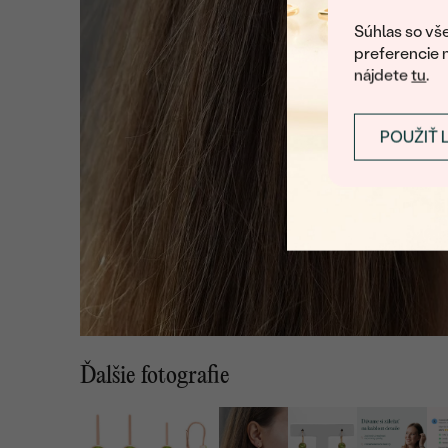
Súhlas so vše
preferencie 
nájdete
tu
.
POUŽIŤ 
Ďalšie fotografie