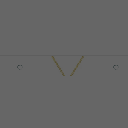
Strelec
od € 519