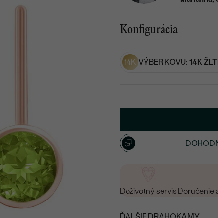
Konfigurácia
14K
VÝBER KOVU:
14K ŽLT
DOHODN
Doživotný servis
Doručenie 
ĎALŠIE DRAHOKAMY