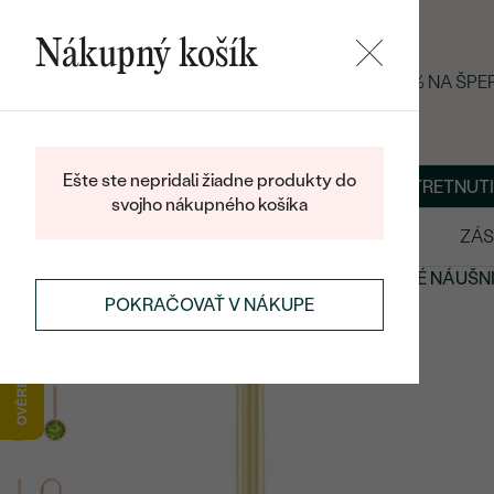
Nákupný košík
LETNÝ BLACK FRIDAY: −25 % NA ŠP
Ešte ste nepridali žiadne produkty do
O NÁS
BLOG
ŠPERKY NA MIERU
DOHODNÚŤ STRETNUTI
svojho nákupného košíka
VÝPREDAJ
SVADOBNÉ OBRÚČKY
ZÁS
NÁUŠNICE
NÁUŠNICE S DRAHOKAMAMI
OLIVÍNOVÉ NÁUŠN
POKRAČOVAŤ V NÁKUPE