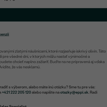
cenzií
anými zlatými náušnicami, ktoré rozjasňuje iskrivý olivín. Táto
í pre všedné dni, v ktorých môžu nastať výnimočné a
dete chcieť naplno zažiariť. Buďte na ne pripravená aj vďaka
idíte, že vás nesklamú.
adiť s výberom, alebo máte inú otázku? Sme tu pre vás:
na
+421 222 205 120
alebo napíšte na
otazky@eppi.sk
. Radi
Sales Specialist