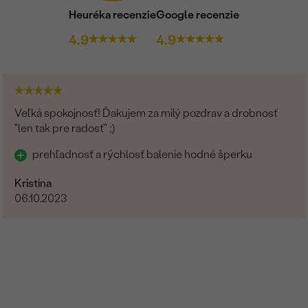
Heuréka recenzie
Google recenzie
4.9
4.9
Veľká spokojnosť! Ďakujem za milý pozdrav a drobnosť
"len tak pre radosť" ;)
prehľadnosť a rýchlosť balenie hodné šperku
Kristína
06.10.2023