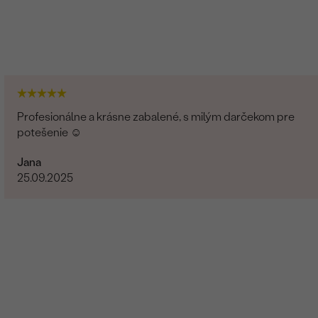
Profesionálne a krásne zabalené, s milým darčekom pre
potešenie ☺️
Jana
25.09.2025