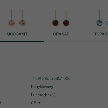
MORGANIT
GRANÁT
TOPÁS -
14k žlté zlato 585/1000
Recyklovaný
Luneta (bezel)
A:
0.5 ct