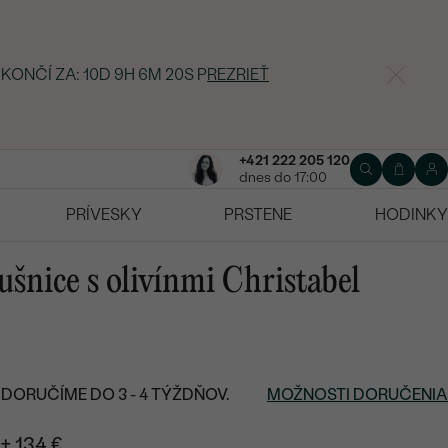
 KONČÍ ZA:
10D 9H 6M 19S
P
REZRIEŤ
+421 222 205 120
dnes do 17:00
PRÍVESKY
PRSTENE
HODINKY
áušnice s olivínmi Christabel
DORUČÍME DO 3 - 4 TÝŽDŇOV.
MOŽNOSTI DORUČENIA
+ 134 €