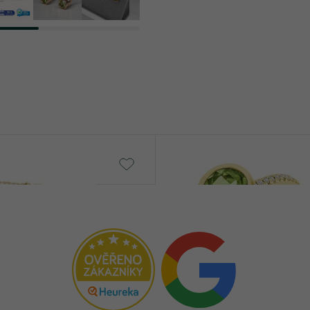
Czarina
od € 1 189