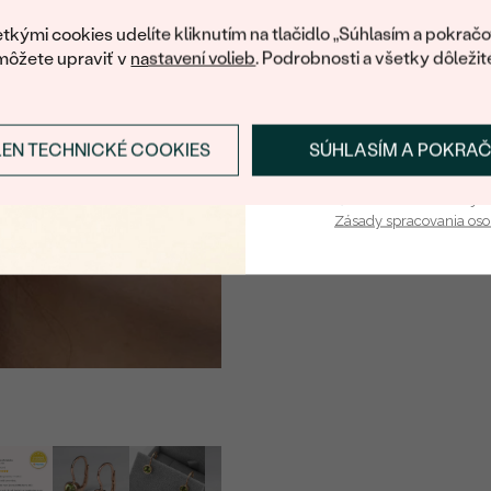
váš prvý ná
tkými cookies udelíte kliknutím na tlačidlo „Súhlasím a pokračo
môžete upraviť v
nastavení volieb
. Podrobnosti a všetky dôležit
LEN TECHNICKÉ COOKIES
SÚHLASÍM A POKRA
Prihlásiť sa a zís
Vaša e-mailová adresa je 
Zásady spracovania os