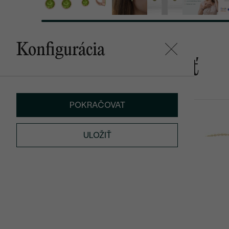
Konfigurácia
Mohlo by sa vám páčiť
POKRAČOVAT
Hadley
Rollie
od € 739
od € 679
ULOŽIŤ