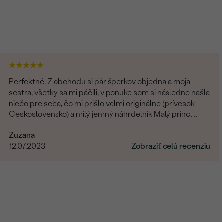
Perfektné. Z obchodu si pár šperkov objednala moja
sestra, všetky sa mi páčili, v ponuke som si následne našla
niečo pre seba, čo mi prišlo velmi originálne (prívesok
Ceskoslovensko) a milý jemný náhrdelník Malý princ
(hviezdičky), komunikácia a doručenie tovaru na 1 s ⭐️.
Zuzana
Obchod a tovar odporúčam, kto hladá šperk, urcite si
12.07.2023
Zobraziť celú recenziu
nájde to svoje.