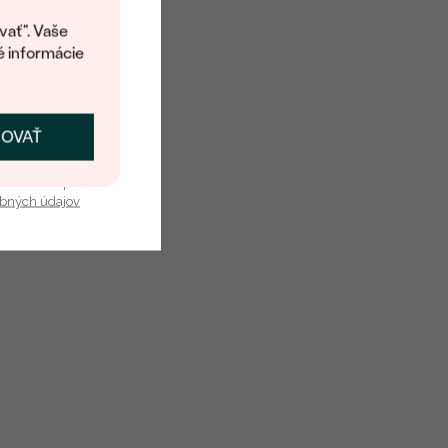
kup.
vať". Vaše
é informácie
ČOVAŤ
kať zľavu
u nás v bezpečí.
obných údajov