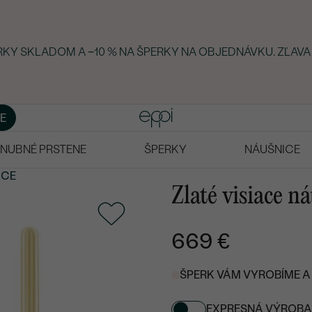
ERKY SKLADOM A −10 % NA ŠPERKY NA OBJEDNÁVKU. ZĽAVA
E
NUBNÉ PRSTENE
ŠPERKY
NÁUŠNICE
ICE
Zlaté visiace n
669 €
ŠPERK VÁM VYROBÍME A 
EXPRESNÁ VÝROBA