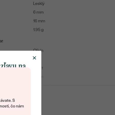
Lesklý
6 mm
16 mm
1.95 g
me
Olivín
2
 zľavu na
0.5 ct
klenot
5 mm
Okom čistý
objavte svet
Zelená
šperkov Eppi.
ávate. S
Round
ítanie vám
nosti, čo nám
avový kód na
Prírodný