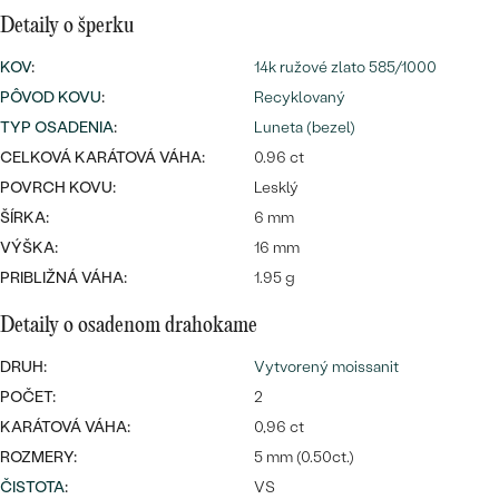
Najpredávanejšie
Detaily o šperku
Najpredávanejšie
PODĽA TVARU DRAHOKAMU
náušnice
KOV
:
14k ružové zlato 585/1000
NA MIERU
prstene
PÔVOD KOVU
:
Recyklovaný
Personalizované
TYP OSADENIA
:
Luneta (bezel)
DIAMANTY
CELKOVÁ KARÁTOVÁ VÁHA:
0.96 ct
PREZRIEŤ
prívesky
POVRCH KOVU:
Lesklý
PREZRIEŤ
ŠÍRKA:
6 mm
VÝŠKA:
16 mm
PRIBLIŽNÁ VÁHA:
1.95 g
OBJAVIŤ
Wave kolekcia
Detaily o osadenom drahokame
DRUH:
Vytvorený moissanit
POČET:
2
OBJAVIŤ
KARÁTOVÁ VÁHA:
0,96 ct
ROZMERY:
5 mm (0.50ct.)
ČISTOTA
:
VS