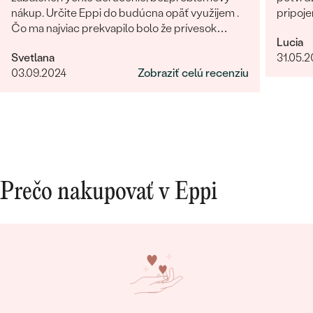
nákup. Určite Eppi do budúcna opäť využijem .
pripoje
Čo ma najviac prekvapilo bolo že prívesok
Lucia
vyzeral v reáli ešte lepšie ako na fotkách.
Svetlana
31.05.
Ďakujem Eppi. PS: Určite by som aktualizovala
03.09.2024
Zobraziť celú recenziu
fotky pri týchto príveskom. V realite je to
prepracovanie oveľa viditelnejšie a krajšie ako na
fotkách.
Prečo nakupovať v Eppi