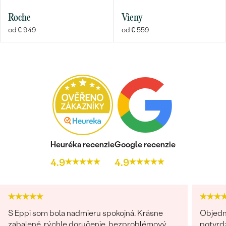
Roche
Vieny
od € 949
od € 559
Heuréka recenzie
Google recenzie
4.9
4.9
S Eppi som bola nadmieru spokojná. Krásne
Objedn
zabalené, rýchle doručenie, bezproblémový
potvrdz