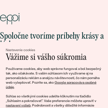
Spoločne tvoríme príbehy krásy a
lásky
Nastavenie cookies
Vážime si vášho súkromia
Pripojte sa k nám!
Používame cookies, aby web správne fungoval a bol bezpečný
tak, ako očakávate. S vaším súhlasom ich využívame aj na
personalizáciu reklám a analýzu návštevnosti, čo nám pomáha
web vylepšovať. Pozrite sa, ako
Google spracováva osobné
údaje
.
Súhlas so všetkými cookies udelíte kliknutím na tlačidlo
„Súhlasím a pokračovať". Vaše preferencie môžete upraviť v
nastavení volieb
. Podrobnosti a všetky dôležité informácie
© 2011 - 2026, Eppi.sk