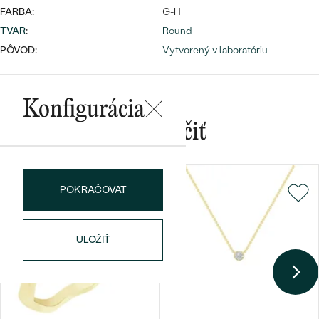
FARBA:
G-H
TVAR
:
Round
PÔVOD:
Vytvorený v laboratóriu
Konfigurácia
Bestsellery
Mohlo by sa vám páčiť
OBJAVIŤ
POKRAČOVAT
ULOŽIŤ