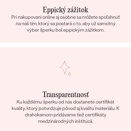
Eppický zážitok
Pri nakupovaní online aj osobne sa môžete spoľahnúť
na náš tím, ktorý sa postará o to, aby už samotný
výber šperku bol eppickým zážitkom.
Transparentnosť
Ku každému šperku od nás dostanete certifikát
kvality, ktorý potvrdzuje pôvod aj kvalitu materiálu. K
drahokamom pridávame tiež certifikáty
medzinárodných inštitúcií.