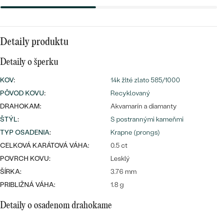
Najpredávanejšie
Najpredávanejšie
PODĽA FARBY
náušnice
Personalizované
PODĽA TVARU DRAHOKAMU
prstene
Detaily produktu
prívesky
NA MIERU
Detaily o šperku
PREZRIEŤ
KOV
:
14k žlté zlato 585/1000
DIAMANTY
PREZRIEŤ
PÔVOD KOVU
:
Recyklovaný
OBJAVIŤ
DRAHOKAM:
Akvamarín a diamanty
ŠTÝL
:
S postrannými kameňmi
Wave kolekcia
TYP OSADENIA
:
Krapne (prongs)
CELKOVÁ KARÁTOVÁ VÁHA:
0.5 ct
POVRCH KOVU:
Lesklý
ŠÍRKA:
3.76 mm
OBJAVIŤ
PRIBLIŽNÁ VÁHA:
1.8 g
Detaily o osadenom drahokame