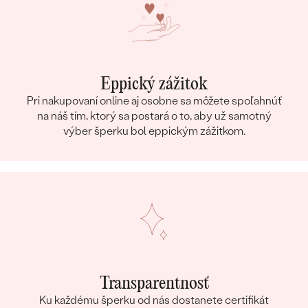
Eppický zážitok
Pri nakupovaní online aj osobne sa môžete spoľahnúť
na náš tím, ktorý sa postará o to, aby už samotný
výber šperku bol eppickým zážitkom.
Transparentnosť
Ku každému šperku od nás dostanete certifikát