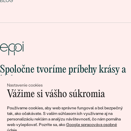
BLOG
Spoločne tvoríme príbehy krásy a
lásky
Nastavenie cookies
Vážime si vášho súkromia
Pripojte sa k nám!
Používame cookies, aby web správne fungoval a bol bezpečný
tak, ako očakávate. S vaším súhlasom ich využívame aj na
personalizáciu reklám a analýzu návštevnosti, čo nám pomáha
web vylepšovať. Pozrite sa, ako
Google spracováva osobné
údaje
.