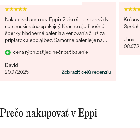
Nakupoval som cez Eppi už viac šperkov a vždy
Krásny 
som maximálne spokojný. Krásne a jedinečné
Spoľah
šperky. Nádherné balenia a venovania či už za
Jana
príplatok alebo aj bez. Samotné balenie je na
06.07.
prvú luxusné! Každý jeden detajl dotiahnutý do
cena rýchlosť jedinečnosť balenie
dokonalosti. Určite odporúčam
David
29.07.2025
Zobraziť celú recenziu
Prečo nakupovať v Eppi