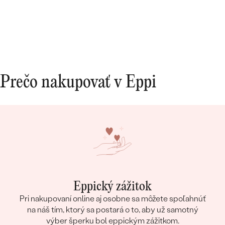
Prečo nakupovať v Eppi
Eppický zážitok
Pri nakupovaní online aj osobne sa môžete spoľahnúť
na náš tím, ktorý sa postará o to, aby už samotný
výber šperku bol eppickým zážitkom.