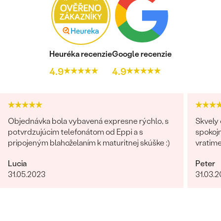
Postranné drahokamy
DRUH:
Smaragd
POČET:
2
Heuréka recenzie
Google recenzie
KARÁTOVÁ VÁHA:
0.02 ct
4.9
4.9
ROZMERY:
1 mm (0.01ct)
TVAR
:
Round
FARBA:
Zelená
PÔVOD:
Prírodný
Objednávka bola vybavená expresne rýchlo, s
Skvely 
potvrdzujúcim telefonátom od Eppi a s
spokojn
pripojeným blahoželaním k maturitnej skúške :)
vratim
Lucia
Peter
31.05.2023
31.03.