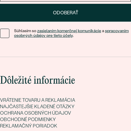
ODOBERAŤ
Súhlasím so
zasielaním komerčnej komunikácie
a
spracovaním
osobných údajov pre tieto účely
.
Dôležité informácie
VRÁTENIE TOVARU A REKLAMÁCIA
NAJČASTEJŠIE KLADENÉ OTÁZKY
OCHRANA OSOBNÝCH ÚDAJOV
OBCHODNÉ PODMIENKY
REKLAMAČNÝ PORIADOK