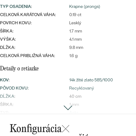
Najpredávanejšie
TYP OSADENIA
:
Krapne (prongs)
Najpredávanejšie
PODĽA TVARU DRAHOKAMU
náušnice
CELKOVÁ KARÁTOVÁ VÁHA:
0.19 ct
POVRCH KOVU:
Lesklý
NA MIERU
prstene
ŠÍRKA:
1.7 mm
Personalizované
DIAMANTY
VÝŠKA:
4.1 mm
PREZRIEŤ
DĹŽKA:
9.8 mm
prívesky
CELKOVÁ PRIBLIŽNÁ VÁHA:
1.6 g
PREZRIEŤ
Detaily o retiazke
OBJAVIŤ
KOV
:
14k žlté zlato 585/1000
Wave kolekcia
PÔVOD KOVU
:
Recyklovaný
DĹŽKA
:
40 cm
ŠÍRKA:
1 mm
TYP:
Ankr
OBJAVIŤ
Detaily o osadenom drahokame
Konfigurácia