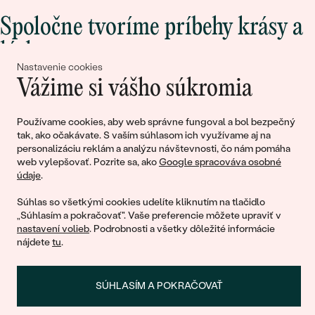
Spoločne tvoríme príbehy krásy a
lásky
Nastavenie cookies
Vážime si vášho súkromia
Pripojte sa k nám!
Používame cookies, aby web správne fungoval a bol bezpečný
tak, ako očakávate. S vaším súhlasom ich využívame aj na
personalizáciu reklám a analýzu návštevnosti, čo nám pomáha
web vylepšovať. Pozrite sa, ako
Google spracováva osobné
údaje
.
Súhlas so všetkými cookies udelíte kliknutím na tlačidlo
„Súhlasím a pokračovať". Vaše preferencie môžete upraviť v
nastavení volieb
. Podrobnosti a všetky dôležité informácie
© 2011 - 2026, Eppi.sk
nájdete
tu
.
SÚHLASÍM A POKRAČOVAŤ