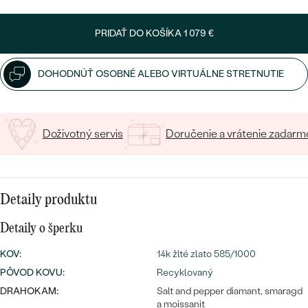
SALT AND PEPPER DIAMANT
LUXUSNÉ
CENOVO DOSTUPNÉ
S DRAHOKAMAMI
DRAHOKAM
PRIDAŤ DO KOŠÍKA
1 079 €
LUXUSNÉ
S LAB GROWN DIAMANTMI
Najpredávanejšie
DOHODNÚŤ OSOBNÉ ALEBO VIRTUÁLNE STRETNUTIE
PODĽA MATERIÁLU
S PERLAMI
svadobné
ZLATO
Doživotný servis
Doručenie a vrátenie zadarm
obrúčky
PODĽA ŠTÝLU
PLATINA
PERSONALIZOVANÉ
STRIEBRO
SYMBOLICKÉ
Detaily produktu
PREZRIEŤ
Detaily o šperku
MINIMALISTICKÉ
KOV
:
14k žlté zlato 585/1000
PODĽA PRÍLEŽITOSTI
PÔVOD KOVU
:
Recyklovaný
DRAHOKAM:
Salt and pepper diamant, smaragd
PODĽA FARBY
a moissanit