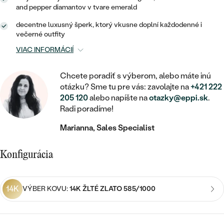
STATEMENT
ZAČAŤ S DIAMANTOM
RUČNE RYTÉ
DETSKÉ
and pepper diamantov v tvare emerald
MEDAILÓNY
DETSKÉ ŠPERKY
PEČATNÉ
decentne luxusný šperk, ktorý vkusne doplní každodenné i
ZAČAŤ S LABGROWN DIAMANTOM
S VÝPLŇOU
PIERCING
večerné outfity
RETIAZKY
BROŠNE
PERSONALIZOVANÉ
ZAČAŤ S FAREBNÝM DIAMANTOM
VIAC INFORMÁCIÍ
SVADOBNÉ SETY
V TVARE SRDCA
DOPLNKY
PODĽA DRAHOKAMU
Chcete poradiť s výberom, alebo máte inú
PODĽA DRAHOKAMU
PODĽA DRAHOKAMU
S DIAMANTMI
PODĽA CENY
SO ZVIERATAMI
otázku? Sme tu pre vás: zavolajte na
+421 222
PODĽA MATERIÁLU
205 120
alebo napíšte na
otazky@eppi.sk
.
S DIAMANTMI
DIAMANT
CENOVO DOSTUPNÉ
S DRAHOKAMAMI
Radi poradíme!
ZLATÉ
PODĽA DRAHOKAMU
S DRAHOKAMAMI
LAB GROWN DIAMANT
Marianna, Sales Specialist
LUXUSNÉ
S PERLAMI
S DIAMANTMI
STRIEBORNÉ
S PERLAMI
MOISSANIT
Konfigurácia
S DRAHOKAMAMI
PLATINOVÉ
PODĽA CENY
FAREBNÝ DIAMANT
PODĽA CENY
CENOVO DOSTUPNÉ
S PERLAMI
14K
VÝBER KOVU:
14K ŽLTÉ ZLATO 585/1000
PODĽA DRAHOKAMU
ČIERNY DIAMANT
CENOVO DOSTUPNÉ
LUXUSNÉ
S DIAMANTMI
PODĽA CENY