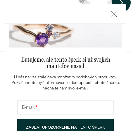
DRUH:
Lab-grown diamant
POČET:
4
KARÁTOVÁ VÁHA
:
0.20 ct
ROZMERY:
1.7 x 3.3 mm (0.05ct)
Malika
TVAR
:
Marquise
€ 198
€ 178
Briely
ČISTOTA
:
SI
VÝPREDAJ
SKLADOM
€ 459
FARBA
:
G-H
PÔVOD:
Vytvorený v laboratóriu
Ľutujeme, ale tento šperk si už svojích
majiteľov našiel
U nás na vás stále čaká množstvo podobných produktov.
Pokiaľ chcete byť informovaní o dostupnosti tohoto šperku,
nechajte nám svoj e-mail.
E-mail
*
Heuréka recenzie
Google recenzie
4.9
4.9
ZASLAŤ UPOZORNENIE NA TENTO ŠPERK