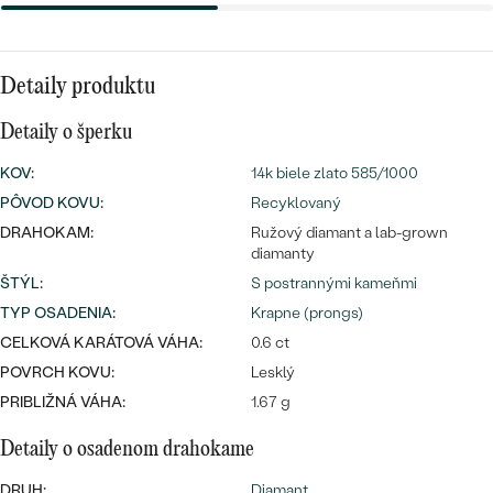
Najpredávanejšie
Najpredávanejšie
PODĽA TVARU DRAHOKAMU
náušnice
Detaily produktu
NA MIERU
prstene
Personalizované
Detaily o šperku
DIAMANTY
PREZRIEŤ
KOV
:
14k biele zlato 585/1000
prívesky
PREZRIEŤ
PÔVOD KOVU
:
Recyklovaný
DRAHOKAM:
Ružový diamant a lab-grown
diamanty
ŠTÝL
:
S postrannými kameňmi
OBJAVIŤ
Wave kolekcia
TYP OSADENIA
:
Krapne (prongs)
CELKOVÁ KARÁTOVÁ VÁHA:
0.6 ct
POVRCH KOVU:
Lesklý
PRIBLIŽNÁ VÁHA:
1.67 g
OBJAVIŤ
Detaily o osadenom drahokame
DRUH:
Diamant