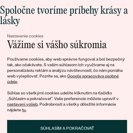
Spoločne tvoríme príbehy krásy a
lásky
Nastavenie cookies
Pripojte sa k nám!
Vážime si vášho súkromia
Používame cookies, aby web správne fungoval a bol bezpečný
tak, ako očakávate. S vaším súhlasom ich využívame aj na
personalizáciu reklám a analýzu návštevnosti, čo nám pomáha
web vylepšovať. Pozrite sa, ako
Google spracováva osobné
údaje
.
Súhlas so všetkými cookies udelíte kliknutím na tlačidlo
© 2011 - 2026, Eppi.sk
„Súhlasím a pokračovať". Vaše preferencie môžete upraviť v
nastavení volieb
. Podrobnosti a všetky dôležité informácie
nájdete
tu
.
SÚHLASÍM A POKRAČOVAŤ