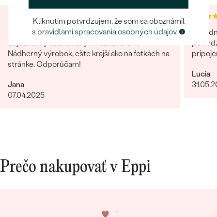
Kliknutím potvrdzujem, že som sa oboznámil
s
pravidlami spracovania osobných údajov
.
Úžasný a profesionálny prístup - overenie
Objedn
objednávky telefonickým rozhovorom.
potvrdz
Nádherný výrobok, ešte krajší ako na fotkách na
pripoje
stránke. Odporúčam!
Lucia
Jana
31.05.
07.04.2025
Prečo nakupovať v Eppi