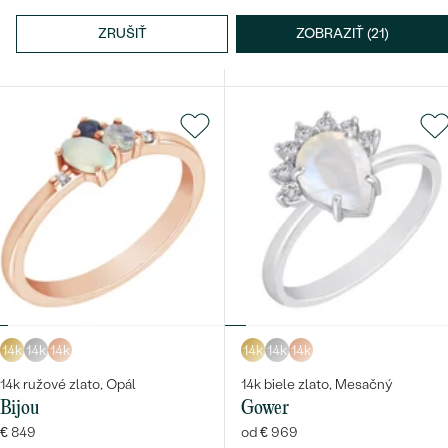
14k ružové zlato, Ametyst
14k biele zlato, Mesačný
ZRUŠIŤ
ZOBRAZIŤ (21)
Roche
Lettie
od € 949
€ 879
14k
14k
14k
14k
14k
14k
14k ružové zlato, Opál
14k biele zlato, Mesačný
Bijou
Gower
€ 849
od € 969