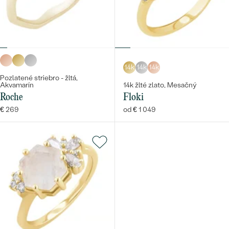
14k
14k
14k
Pozlatené striebro - žltá,
Akvamarín
14k žlté zlato, Mesačný
Roche
Floki
€ 269
od € 1 049