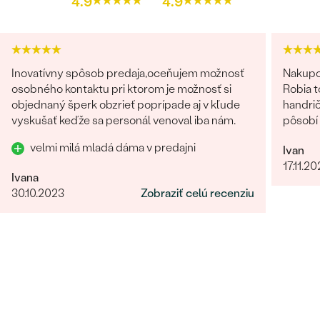
4.9
4.9
Inovatívny spôsob predaja,oceňujem možnosť
Nakupo
osobného kontaktu pri ktorom je možnosť si
Robia t
objednaný šperk obzrieť poprípade aj v kľude
handrič
vyskušať keďže sa personál venoval iba nám.
pôsobí 
velmi milá mladá dáma v predajni
Ivan
17.11.2
Ivana
30.10.2023
Zobraziť celú recenziu