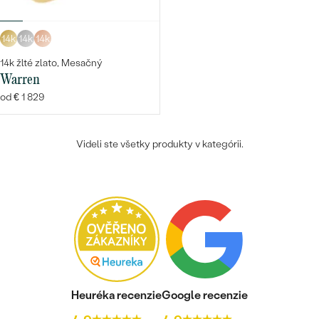
14k
14k
14k
14k žlté zlato, Mesačný
Warren
od € 1 829
Videli ste všetky produkty v kategórii.
Heuréka recenzie
Google recenzie