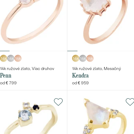
14k
14k
14k
14k
14k
14k
14k ružové zlato, Viac druhov
14k ružové zlato, Mesačný
Penn
Kendra
od € 799
od € 959