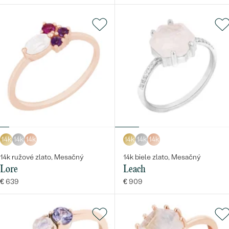
14k
14k
14k
14k
14k
14k
14k ružové zlato, Mesačný
14k biele zlato, Mesačný
Lore
Leach
€ 639
€ 909