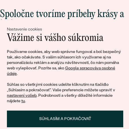
Spoločne tvoríme príbehy krásy a
lásky
Nastavenie cookies
Vážime si vášho súkromia
Pripojte sa k nám!
Používame cookies, aby web správne fungoval a bol bezpečný
tak, ako očakávate. S vaším súhlasom ich využívame aj na
personalizáciu reklám a analýzu návštevnosti, čo nám pomáha
web vylepšovať. Pozrite sa, ako
Google spracováva osobné
údaje
.
Súhlas so všetkými cookies udelíte kliknutím na tlačidlo
„Súhlasím a pokračovať". Vaše preferencie môžete upraviť v
nastavení volieb
. Podrobnosti a všetky dôležité informácie
© 2011 - 2026, Eppi.sk
nájdete
tu
.
SÚHLASÍM A POKRAČOVAŤ