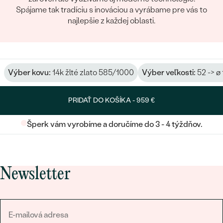
Spájame tak tradíciu s inováciou a vyrábame pre vás to
najlepšie z každej oblasti.
Výber kovu:
14k žlté zlato 585/1000
Výber veľkosti:
52 -> ø
PRIDAŤ DO KOŠÍKA -
959 €
Šperk vám vyrobíme a doručíme do 3 - 4 týždňov.
Newsletter