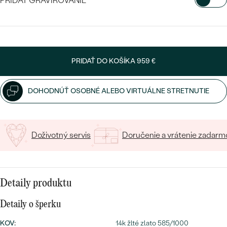
SALT AND PEPPER DIAMANT
PRIDAŤ GRAVÍROVANIE
LUXUSNÉ
CENOVO DOSTUPNÉ
S DRAHOKAMAMI
VYBERTE FONT
DRAHOKAM
LUXUSNÉ
S LAB GROWN DIAMANTMI
Najpredávanejšie
Napíšte iniciály/text
PODĽA MATERIÁLU
PRIDAŤ DO KOŠÍKA
959 €
S PERLAMI
15
/ 15 ZNAKOV
svadobné
ZLATO
DOHODNÚŤ OSOBNÉ ALEBO VIRTUÁLNE STRETNUTIE
obrúčky
PODĽA ŠTÝLU
PLATINA
PERSONALIZOVANÉ
STRIEBRO
Doživotný servis
Doručenie a vrátenie zadarm
SYMBOLICKÉ
PREZRIEŤ
MINIMALISTICKÉ
Detaily produktu
PODĽA PRÍLEŽITOSTI
Detaily o šperku
PODĽA FARBY
KOV
:
14k žlté zlato 585/1000