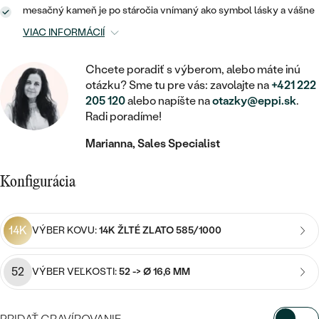
STATEMENT
ZAČAŤ S DIAMANTOM
RUČNE RYTÉ
DETSKÉ
mesačný kameň je po stáročia vnímaný ako symbol lásky a vášne
MEDAILÓNY
DETSKÉ ŠPERKY
VIAC INFORMÁCIÍ
PEČATNÉ
ZAČAŤ S LABGROWN DIAMANTOM
S VÝPLŇOU
PIERCING
RETIAZKY
BROŠNE
PERSONALIZOVANÉ
Chcete poradiť s výberom, alebo máte inú
ZAČAŤ S FAREBNÝM DIAMANTOM
SVADOBNÉ SETY
otázku? Sme tu pre vás: zavolajte na
+421 222
V TVARE SRDCA
DOPLNKY
PODĽA DRAHOKAMU
205 120
alebo napíšte na
otazky@eppi.sk
.
PODĽA DRAHOKAMU
Radi poradíme!
PODĽA DRAHOKAMU
S DIAMANTMI
PODĽA CENY
SO ZVIERATAMI
PODĽA MATERIÁLU
Marianna, Sales Specialist
S DIAMANTMI
DIAMANT
CENOVO DOSTUPNÉ
S DRAHOKAMAMI
ZLATÉ
PODĽA DRAHOKAMU
S DRAHOKAMAMI
LAB GROWN DIAMANT
Konfigurácia
LUXUSNÉ
S PERLAMI
S DIAMANTMI
STRIEBORNÉ
S PERLAMI
MOISSANIT
14K
VÝBER KOVU:
14K ŽLTÉ ZLATO 585/1000
S DRAHOKAMAMI
PLATINOVÉ
PODĽA CENY
FAREBNÝ DIAMANT
PODĽA CENY
CENOVO DOSTUPNÉ
S PERLAMI
52
VÝBER VEĽKOSTI:
52 -> Ø 16,6 MM
PODĽA DRAHOKAMU
ČIERNY DIAMANT
CENOVO DOSTUPNÉ
LUXUSNÉ
S DIAMANTMI
PODĽA CENY