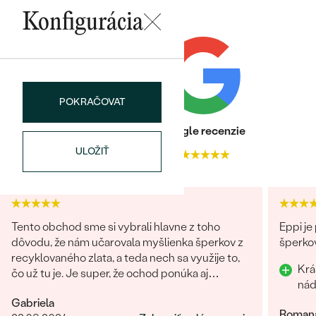
Konfigurácia
POKRAČOVAT
Bestsellery
Heuréka recenzie
Google recenzie
ULOŽIŤ
4.9
4.9
OBJAVIŤ
Tento obchod sme si vybrali hlavne z toho
Eppi je
dôvodu, že nám učarovala myšlienka šperkov z
šperkov
recyklovaného zlata, a teda nech sa využije to,
Krá
čo už tu je. Je super, že ochod ponúka aj
možnosť vybrať si lab-grown diamanty
Gabriela
namiesto prírodných. Čo sa týka showroomu v
Roman