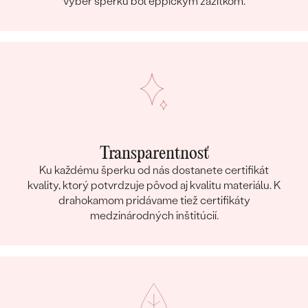
výber šperku bol eppickým zážitkom.
Transparentnosť
Ku každému šperku od nás dostanete certifikát
kvality, ktorý potvrdzuje pôvod aj kvalitu materiálu. K
drahokamom pridávame tiež certifikáty
medzinárodných inštitúcií.