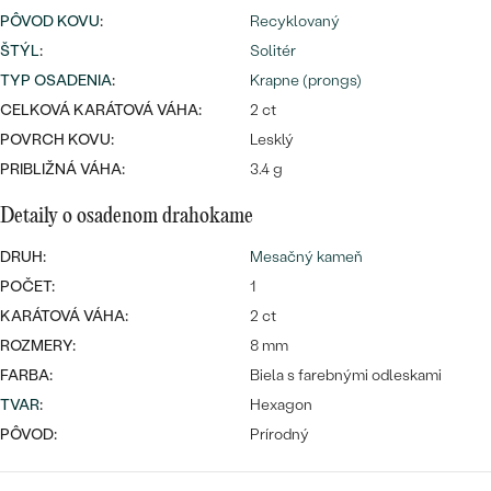
Najpredávanejšie
PÔVOD KOVU
:
Recyklovaný
Najpredávanejšie
PODĽA TVARU DRAHOKAMU
náušnice
ŠTÝL
:
Solitér
TYP OSADENIA
:
Krapne (prongs)
NA MIERU
prstene
CELKOVÁ KARÁTOVÁ VÁHA:
2 ct
Personalizované
DIAMANTY
POVRCH KOVU:
Lesklý
PREZRIEŤ
PRIBLIŽNÁ VÁHA:
3.4 g
prívesky
PREZRIEŤ
Detaily o osadenom drahokame
DRUH:
Mesačný kameň
POČET:
1
OBJAVIŤ
Wave kolekcia
KARÁTOVÁ VÁHA:
2 ct
ROZMERY:
8 mm
FARBA:
Biela s farebnými odleskami
TVAR
:
Hexagon
OBJAVIŤ
PÔVOD:
Prírodný