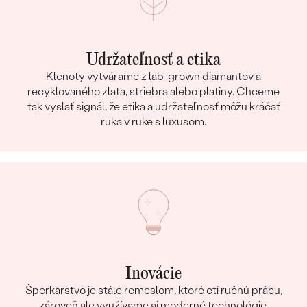
Udržateľnosť a etika
Klenoty vytvárame z lab-grown diamantov a
recyklovaného zlata, striebra alebo platiny. Chceme
tak vyslať signál, že etika a udržateľnosť môžu kráčať
ruka v ruke s luxusom.
Inovácie
Šperkárstvo je stále remeslom, ktoré ctí ručnú prácu,
zároveň ale využívame aj moderné technológie.