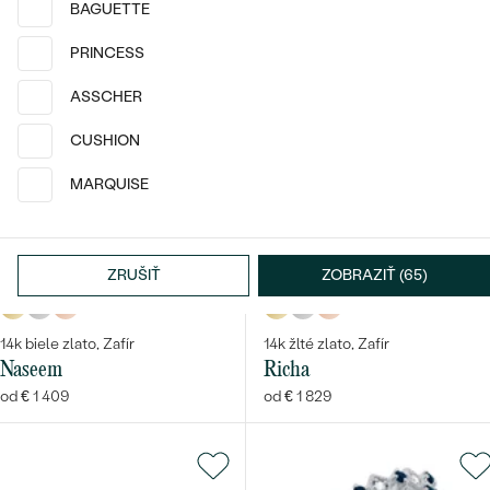
BAGUETTE
PRINCESS
ASSCHER
CUSHION
MARQUISE
ZRUŠIŤ
ZOBRAZIŤ (65)
14k
14k
14k
14k
14k
14k
14k biele zlato, Zafír
14k žlté zlato, Zafír
Naseem
Richa
od € 1 409
od € 1 829