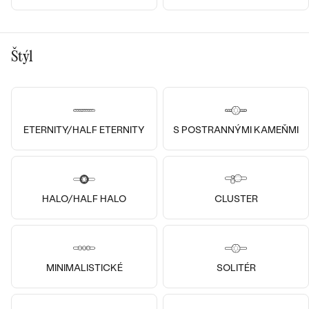
14k
14k
14k
Štýl
Striebro, Viac druhov
14k žlté zlato, Morganit
Blaire
Frank
€ 309
od € 1 589
ETERNITY/HALF ETERNITY
S POSTRANNÝMI KAMEŇMI
HALO/HALF HALO
CLUSTER
MINIMALISTICKÉ
SOLITÉR
14k
14k
14k
14k
14k
14k