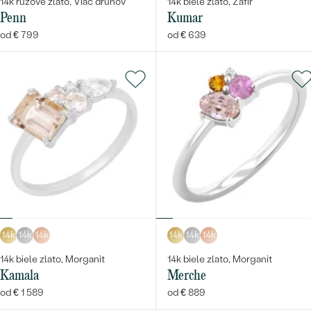
14k ružové zlato, Viac druhov
14k biele zlato, Zafír
Penn
Kumar
od € 799
od € 639
14k
14k
14k
14k
14k
14k
14k biele zlato, Morganit
14k biele zlato, Morganit
Kamala
Merche
od € 1 589
od € 889