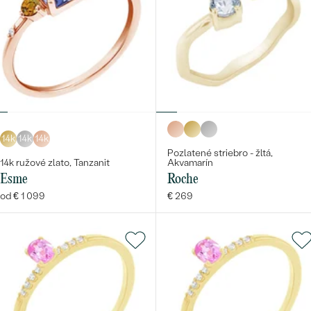
14k
14k
14k
Pozlatené striebro - žltá,
14k ružové zlato, Tanzanit
Akvamarín
Esme
Roche
od € 1 099
€ 269