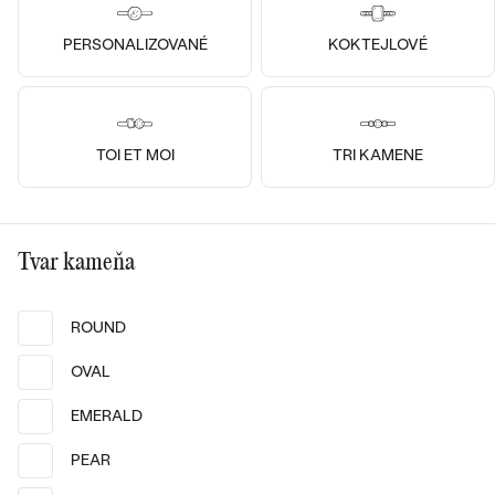
14k žlté zlato, Zafír
14k biele zlato, Lab-grown zafír
PERSONALIZOVANÉ
KOKTEJLOVÉ
Andrew
Naseem
od € 3 489
od € 899
TOI ET MOI
TRI KAMENE
Tvar kameňa
ROUND
OVAL
14k
14k
14k
14k
14k
14k
EMERALD
14k žlté zlato, Lab-grown zafír
14k žlté zlato, Lab-grown zafír
Richa
Sona
PEAR
od € 1 329
od € 1 149