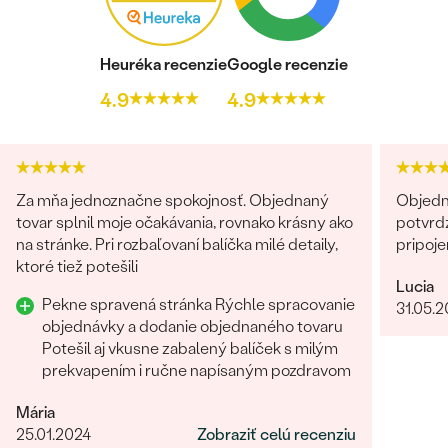
Heuréka recenzie
Google recenzie
4.9
4.9
Za mňa jednoznačne spokojnosť. Objednaný
Objedn
tovar splnil moje očakávania, rovnako krásny ako
potvrdz
na stránke. Pri rozbaľovaní balíčka milé detaily,
pripoje
ktoré tiež potešili
Lucia
Pekne spravená stránka Rýchle spracovanie
31.05.
objednávky a dodanie objednaného tovaru
Potešil aj vkusne zabalený balíček s milým
prekvapením i ručne napísaným pozdravom
Mária
25.01.2024
Zobraziť celú recenziu