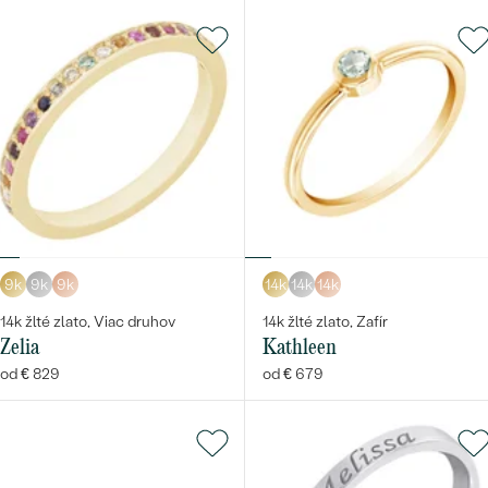
9k
9k
9k
14k
14k
14k
14k žlté zlato, Viac druhov
14k žlté zlato, Zafír
Zelia
Kathleen
od € 829
od € 679