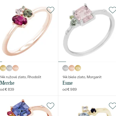
14k
14k
14k
14k
14k
18k
14k ružové zlato, Rhodolit
14k biele zlato, Morganit
Merche
Esme
od € 839
od € 989