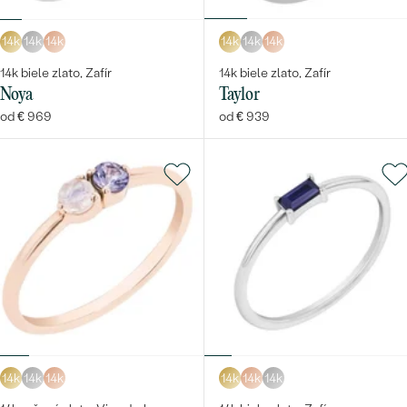
14k
14k
14k
14k
14k
14k
14k biele zlato, Zafír
14k biele zlato, Zafír
Noya
Taylor
od € 969
od € 939
14k
14k
14k
14k
14k
14k