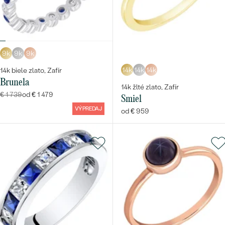
9k
9k
9k
14k
14k
14k
14k biele zlato, Zafír
Brunela
14k žlté zlato, Zafír
€ 1 739
od € 1 479
Smiel
VÝPREDAJ
od € 959