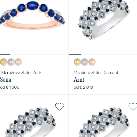
14k
14k
14k
14k
14k
14k
14k ružové zlato, Zafír
14k biele zlato, Diamant
Sona
Arnt
od € 1 509
od € 2 919