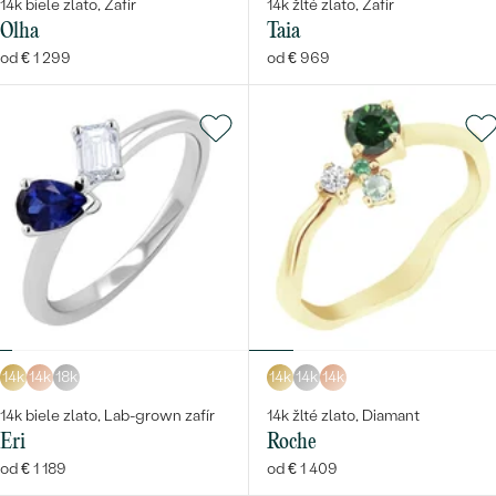
14k biele zlato, Zafír
14k žlté zlato, Zafír
Olha
Taia
od € 1 299
od € 969
14k
14k
18k
14k
14k
14k
14k biele zlato, Lab-grown zafír
14k žlté zlato, Diamant
Eri
Roche
od € 1 189
od € 1 409