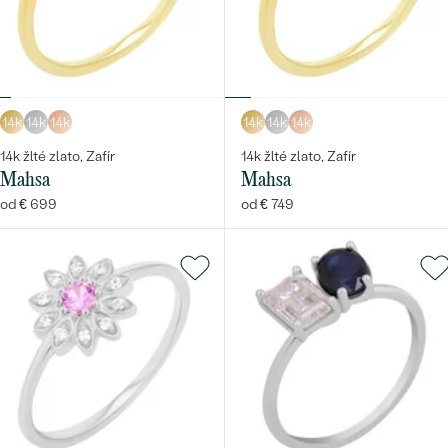
14k
14k
14k
14k
14k
14k
14k žlté zlato, Zafír
14k žlté zlato, Zafír
Mahsa
Mahsa
od € 699
od € 749