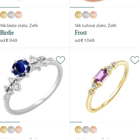
14k
14k
14k
14k
14k
14k
14k biele zlato, Zafír
14k ružové zlato, Zafír
Birdie
Frost
od € 949
od € 1 049
14k
14k
14k
14k
14k
14k