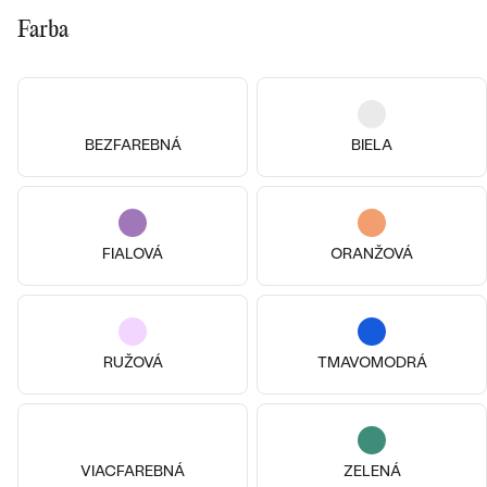
Farba
14k
14k
14k
BEZFAREBNÁ
BIELA
14k žlté zlato, Zafír
Bestsellery
Zindy
Striebro, Viac druhov
od € 829
Anaya
SKLADOM
€ 389
FIALOVÁ
ORANŽOVÁ
OBJAVIŤ
RUŽOVÁ
TMAVOMODRÁ
VIACFAREBNÁ
ZELENÁ