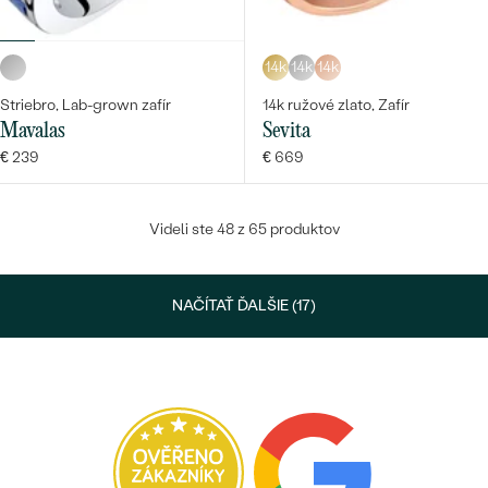
14k
14k
14k
Striebro, Lab-grown zafír
14k ružové zlato, Zafír
Mavalas
Sevita
€ 239
€ 669
Videli ste 48 z 65 produktov
NAČÍTAŤ ĎALŠIE (17)