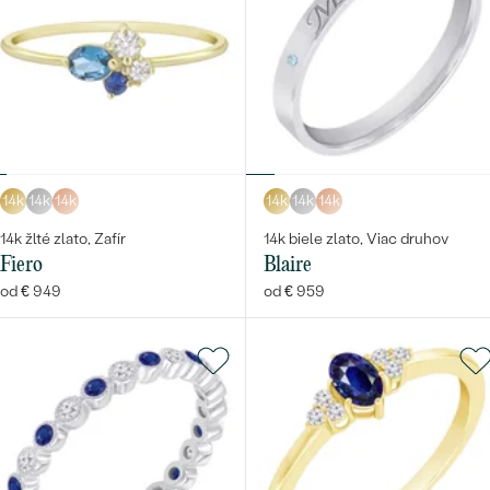
14k
14k
14k
14k
14k
14k
14k žlté zlato, Zafír
14k biele zlato, Viac druhov
Fiero
Blaire
od € 949
od € 959