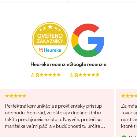
TVAR
:
Round
FARBA:
Modrá
PÔVOD:
Prírodný
Postranné drahokamy
DRUH:
Zafír
POČET:
2
KARÁTOVÁ VÁHA:
0.07 ct
Heuréka recenzie
Google recenzie
ROZMERY:
2 mm
4.9
4.9
TVAR
:
Round
FARBA:
Modrá
PÔVOD:
Prírodný
Perfektná komunikácia a proklientský prístup
Za mňa
Postranné drahokamy
obchodu. Som rád, že ešte aj v dnešnej dobe
tovar s
takíto predajcovia existujú. Nayvše, prsteň sa
na strá
DRUH:
Zafír
manželke veľmi páči a v budúcnosti tu určite
ktoré ti
POČET:
2
radi znovu nakúpime :)
KARÁTOVÁ VÁHA:
0.08 ct