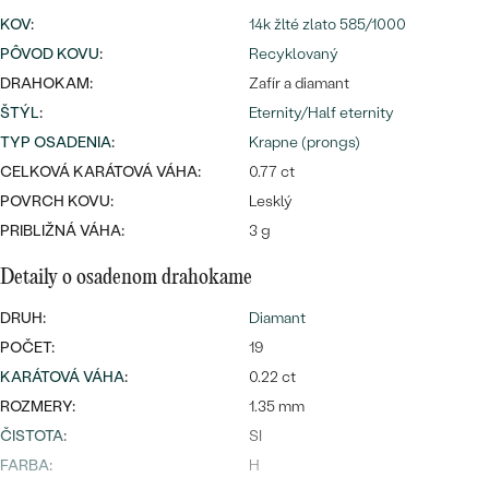
Najpredávanejšie
KOV
:
14k žlté zlato 585/1000
Najpredávanejšie
PODĽA TVARU DRAHOKAMU
náušnice
PÔVOD KOVU
:
Recyklovaný
DRAHOKAM:
Zafír a diamant
NA MIERU
prstene
ŠTÝL
:
Eternity/Half eternity
Personalizované
DIAMANTY
TYP OSADENIA
:
Krapne (prongs)
PREZRIEŤ
CELKOVÁ KARÁTOVÁ VÁHA:
0.77 ct
prívesky
PREZRIEŤ
POVRCH KOVU:
Lesklý
PRIBLIŽNÁ VÁHA:
3 g
Detaily o osadenom drahokame
OBJAVIŤ
Wave kolekcia
DRUH:
Diamant
POČET:
19
KARÁTOVÁ VÁHA
:
0.22 ct
ROZMERY:
1.35 mm
OBJAVIŤ
ČISTOTA
:
SI
FARBA
:
H