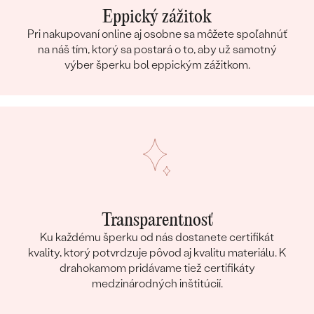
Eppický zážitok
Pri nakupovaní online aj osobne sa môžete spoľahnúť
na náš tím, ktorý sa postará o to, aby už samotný
výber šperku bol eppickým zážitkom.
Transparentnosť
Ku každému šperku od nás dostanete certifikát
kvality, ktorý potvrdzuje pôvod aj kvalitu materiálu. K
drahokamom pridávame tiež certifikáty
medzinárodných inštitúcií.