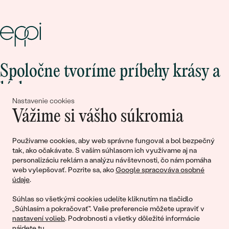
Spoločne tvoríme príbehy krásy a
lásky
Nastavenie cookies
Vážime si vášho súkromia
Pripojte sa k nám!
Používame cookies, aby web správne fungoval a bol bezpečný
tak, ako očakávate. S vaším súhlasom ich využívame aj na
personalizáciu reklám a analýzu návštevnosti, čo nám pomáha
web vylepšovať. Pozrite sa, ako
Google spracováva osobné
údaje
.
Súhlas so všetkými cookies udelíte kliknutím na tlačidlo
„Súhlasím a pokračovať". Vaše preferencie môžete upraviť v
nastavení volieb
. Podrobnosti a všetky dôležité informácie
© 2011 - 2026, Eppi.sk
nájdete
tu
.