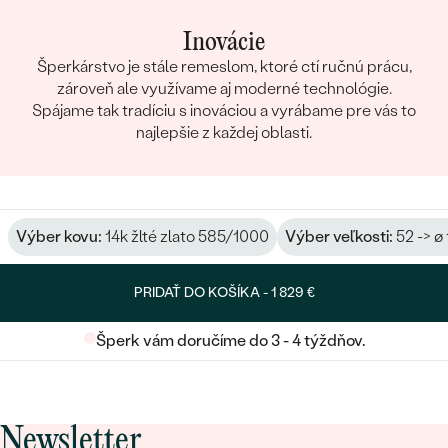
Inovácie
Šperkárstvo je stále remeslom, ktoré ctí ručnú prácu,
zároveň ale využívame aj moderné technológie.
Spájame tak tradíciu s inováciou a vyrábame pre vás to
najlepšie z každej oblasti.
Výber kovu:
14k žlté zlato 585/1000
Výber veľkosti:
52 -> ø
PRIDAŤ DO KOŠÍKA -
1 829 €
Šperk vám doručíme do 3 - 4 týždňov.
Newsletter