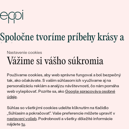
Spoločne tvoríme príbehy krásy a
lásky
Nastavenie cookies
Vážime si vášho súkromia
Pripojte sa k nám!
Používame cookies, aby web správne fungoval a bol bezpečný
tak, ako očakávate. S vaším súhlasom ich využívame aj na
personalizáciu reklám a analýzu návštevnosti, čo nám pomáha
web vylepšovať. Pozrite sa, ako
Google spracováva osobné
údaje
.
Súhlas so všetkými cookies udelíte kliknutím na tlačidlo
„Súhlasím a pokračovať". Vaše preferencie môžete upraviť v
nastavení volieb
. Podrobnosti a všetky dôležité informácie
© 2011 - 2026, Eppi.sk
nájdete
tu
.