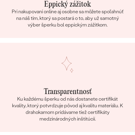
Eppický zážitok
Pri nakupovaní online aj osobne sa môžete spoľahnúť
na náš tím, ktorý sa postará o to, aby už samotný
výber šperku bol eppickým zážitkom.
Transparentnosť
Ku každému šperku od nás dostanete certifikát
kvality, ktorý potvrdzuje pôvod aj kvalitu materiálu. K
drahokamom pridávame tiež certifikáty
medzinárodných inštitúcií.