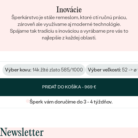
Inovácie
Šperkárstvo je stále remeslom, ktoré ctí ručnú prácu,
zároveň ale využívame aj moderné technológie.
Spájame tak tradíciu s inováciou a vyrábame pre vás to
najlepšie z každej oblasti.
Výber kovu:
14k žlté zlato 585/1000
Výber veľkosti:
52 -> ø
PRIDAŤ DO KOŠÍKA -
969 €
Šperk vám doručíme do 3 - 4 týždňov.
Newsletter