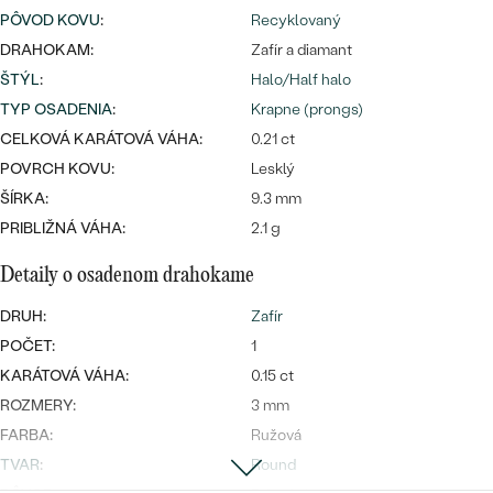
Najpredávanejšie
PÔVOD KOVU
:
Recyklovaný
Najpredávanejšie
PODĽA TVARU DRAHOKAMU
náušnice
DRAHOKAM:
Zafír a diamant
ŠTÝL
:
Halo/Half halo
NA MIERU
prstene
TYP OSADENIA
:
Krapne (prongs)
Personalizované
DIAMANTY
CELKOVÁ KARÁTOVÁ VÁHA:
0.21 ct
PREZRIEŤ
POVRCH KOVU:
Lesklý
prívesky
ŠÍRKA:
9.3 mm
PREZRIEŤ
PRIBLIŽNÁ VÁHA:
2.1 g
Detaily o osadenom drahokame
OBJAVIŤ
Wave kolekcia
DRUH:
Zafír
POČET:
1
KARÁTOVÁ VÁHA:
0.15 ct
ROZMERY:
3 mm
OBJAVIŤ
FARBA:
Ružová
TVAR
:
Round