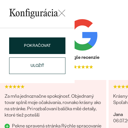
PÔVOD:
Prírodný
Konfigurácia
Postranné drahokamy
DRUH:
Diamant
POČET:
10
KARÁTOVÁ VÁHA
:
0,06 ct
Bestsellery
POKRAČOVAT
ROZMERY:
1.1 mm (0.006ct)
TVAR
:
Round
Heuréka recenzie
Google recenzie
ČISTOTA
:
SI3
ULOŽIŤ
4.9
4.9
FARBA
:
G-H
OBJAVIŤ
PÔVOD:
Prírodný
Za mňa jednoznačne spokojnosť. Objednaný
Krásny 
tovar splnil moje očakávania, rovnako krásny ako
Spoľah
na stránke. Pri rozbaľovaní balíčka milé detaily,
Jana
ktoré tiež potešili
06.07.
Pekne spravená stránka Rýchle spracovanie