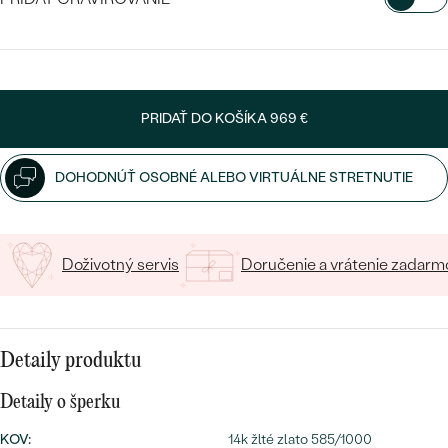
SALT AND PEPPER DIAMANT
LUXUSNÉ
CENOVO DOSTUPNÉ
S DRAHOKAMAMI
VYBERTE FONT
DRAHOKAM
LUXUSNÉ
S LAB GROWN DIAMANTMI
Najpredávanejšie
Napíšte iniciály/text
PODĽA MATERIÁLU
PRIDAŤ DO KOŠÍKA
969 €
S PERLAMI
15
/ 15 ZNAKOV
svadobné
ZLATO
DOHODNÚŤ OSOBNÉ ALEBO VIRTUÁLNE STRETNUTIE
obrúčky
PODĽA ŠTÝLU
PLATINA
PERSONALIZOVANÉ
STRIEBRO
Doživotný servis
Doručenie a vrátenie zadarm
SYMBOLICKÉ
PREZRIEŤ
MINIMALISTICKÉ
Detaily produktu
PODĽA PRÍLEŽITOSTI
Detaily o šperku
PODĽA FARBY
KOV
:
14k žlté zlato 585/1000