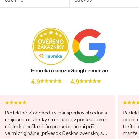
od € 1 149
od € 499
Heuréka recenzie
Google recenzie
4.9
4.9
Perfektné. Z obchodu si pár šperkov objednala
Perfekt
moja sestra, všetky sa mi páčili, v ponuke som si
obchodu
následne našla niečo pre seba, čo mi prišlo
takíto 
velmi originálne (prívesok Ceskoslovensko) a
manželk