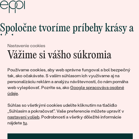
Spoločne tvoríme príbehy krásy a
lásky
Nastavenie cookies
Vážime si vášho súkromia
Pripojte sa k nám!
Používame cookies, aby web správne fungoval a bol bezpečný
tak, ako očakávate. S vaším súhlasom ich využívame aj na
personalizáciu reklám a analýzu návštevnosti, čo nám pomáha
web vylepšovať. Pozrite sa, ako
Google spracováva osobné
údaje
.
Súhlas so všetkými cookies udelíte kliknutím na tlačidlo
„Súhlasím a pokračovať". Vaše preferencie môžete upraviť v
nastavení volieb
. Podrobnosti a všetky dôležité informácie
© 2011 - 2026, Eppi.sk
nájdete
tu
.