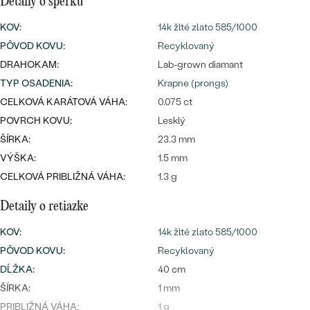
Najpredávanejšie
Detaily o šperku
Najpredávanejšie
PODĽA TVARU DRAHOKAMU
KOV
:
14k žlté zlato 585/1000
náušnice
PÔVOD KOVU
:
Recyklovaný
NA MIERU
prstene
DRAHOKAM:
Lab-grown diamant
Personalizované
TYP OSADENIA
:
Krapne (prongs)
DIAMANTY
CELKOVÁ KARÁTOVÁ VÁHA:
0.075 ct
PREZRIEŤ
prívesky
POVRCH KOVU:
Lesklý
PREZRIEŤ
ŠÍRKA:
23.3 mm
VÝŠKA:
1.5 mm
CELKOVÁ PRIBLIŽNÁ VÁHA:
1.3 g
OBJAVIŤ
Wave kolekcia
Detaily o retiazke
KOV
:
14k žlté zlato 585/1000
PÔVOD KOVU
:
Recyklovaný
OBJAVIŤ
DĹŽKA
:
40 cm
ŠÍRKA:
1 mm
PRIBLIŽNÁ VÁHA:
1 g