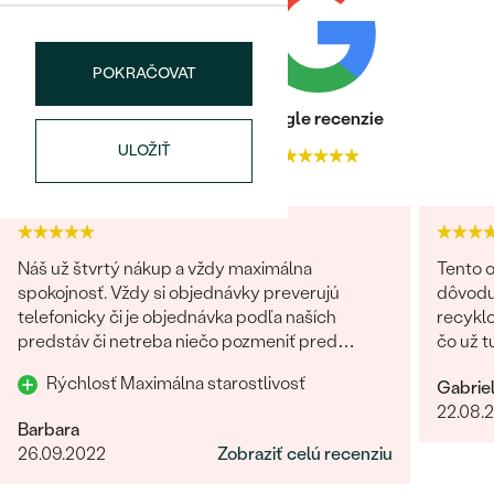
POKRAČOVAT
Heuréka recenzie
Google recenzie
ULOŽIŤ
4.9
4.9
Náš už štvrtý nákup a vždy maximálna
Tento o
spokojnosť. Vždy si objednávky preverujú
dôvodu
telefonicky či je objednávka podľa naších
recyklo
predstáv či netreba niečo pozmeniť pred
čo už t
odoslaním. Odporúčam každému.
možnos
Rýchlosť Maximálna starostlivosť
Gabrie
namiesto príro
22.08.
Bratisl
Barbara
bola vž
26.09.2022
Zobraziť celú recenziu
našej 
riešeni