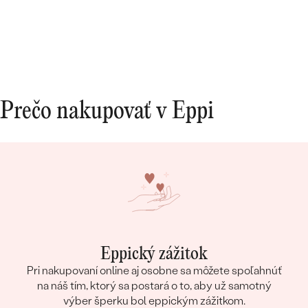
na všetky naše 
zo záka
skutočn
dokonal
10/10.
Prečo nakupovať v Eppi
Eppický zážitok
Pri nakupovaní online aj osobne sa môžete spoľahnúť
na náš tím, ktorý sa postará o to, aby už samotný
výber šperku bol eppickým zážitkom.