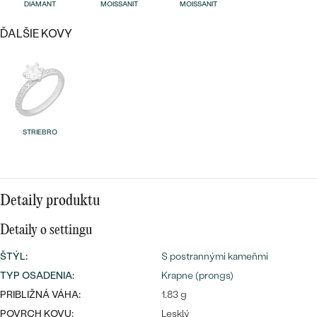
Najpredávanejšie
DIAMANT
MOISSANIT
MOISSANIT
Najpredávanejšie
PODĽA TVARU DRAHOKAMU
náušnice
ĎALŠIE KOVY
NA MIERU
prstene
Personalizované
DIAMANTY
PREZRIEŤ
prívesky
PREZRIEŤ
STRIEBRO
OBJAVIŤ
Wave kolekcia
Detaily produktu
Detaily o settingu
ŠTÝL
:
S postrannými kameňmi
OBJAVIŤ
TYP OSADENIA
:
Krapne (prongs)
PRIBLIŽNÁ VÁHA:
1.83 g
POVRCH KOVU:
Lesklý