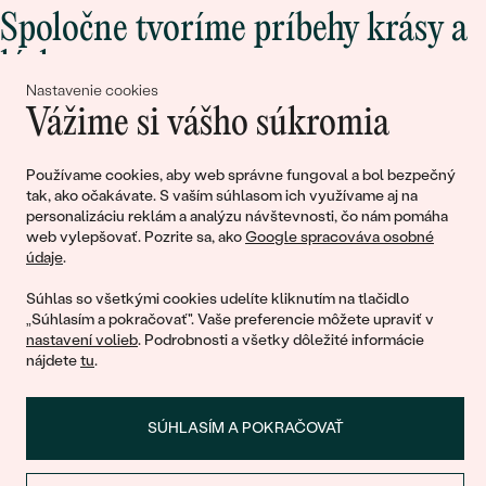
Spoločne tvoríme príbehy krásy a
lásky
Nastavenie cookies
Vážime si vášho súkromia
Pripojte sa k nám!
Používame cookies, aby web správne fungoval a bol bezpečný
tak, ako očakávate. S vaším súhlasom ich využívame aj na
personalizáciu reklám a analýzu návštevnosti, čo nám pomáha
web vylepšovať. Pozrite sa, ako
Google spracováva osobné
údaje
.
Súhlas so všetkými cookies udelíte kliknutím na tlačidlo
„Súhlasím a pokračovať". Vaše preferencie môžete upraviť v
nastavení volieb
. Podrobnosti a všetky dôležité informácie
© 2011 - 2026, Eppi.sk
nájdete
tu
.
SÚHLASÍM A POKRAČOVAŤ