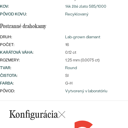
KOV
:
14k žlté zlato 585/1000
PÔVOD KOVU
:
Recyklovaný
Postranné drahokamy
DRUH:
Lab-grown diamant
Bestsellery
POČET:
16
KARÁTOVÁ VÁHA
:
0.12 ct
ROZMERY:
1.25 mm (0.0075 ct)
TVAR
:
Round
OBJAVIŤ
ČISTOTA
:
SI
FARBA
:
G-H
PÔVOD:
Vytvorený v laboratóriu
Konfigurácia