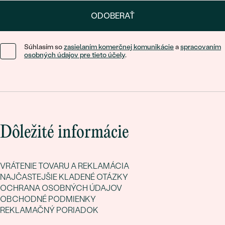
ODOBERAŤ
Súhlasím so
zasielaním komerčnej komunikácie
a
spracovaním
osobných údajov pre tieto účely
.
Dôležité informácie
VRÁTENIE TOVARU A REKLAMÁCIA
NAJČASTEJŠIE KLADENÉ OTÁZKY
OCHRANA OSOBNÝCH ÚDAJOV
OBCHODNÉ PODMIENKY
REKLAMAČNÝ PORIADOK