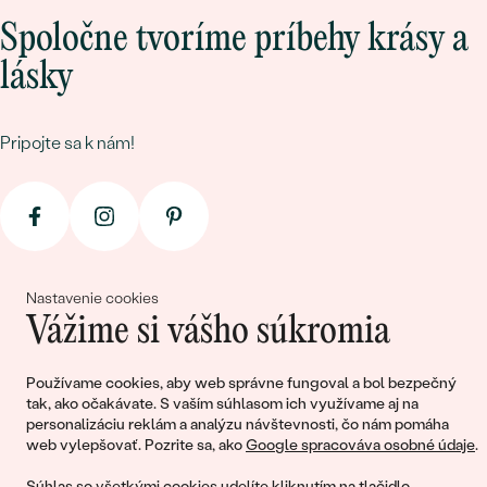
Spoločne tvoríme príbehy krásy a
lásky
Pripojte sa k nám!
Nastavenie cookies
Vážime si vášho súkromia
© 2011 - 2026, Eppi.sk
Používame cookies, aby web správne fungoval a bol bezpečný
tak, ako očakávate. S vaším súhlasom ich využívame aj na
personalizáciu reklám a analýzu návštevnosti, čo nám pomáha
web vylepšovať. Pozrite sa, ako
Google spracováva osobné údaje
.
Súhlas so všetkými cookies udelíte kliknutím na tlačidlo