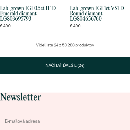
Lab-grown IGI 0.5ct IF D
Lab-grown IGI 1ct VS1 D
Emerald diamant
Round diamant
LG803695793
LG804656760
€ 490
€ 490
Videli ste 24 z 53 288 produktov
NAČÍTAŤ ĎALŠIE (24)
Newsletter