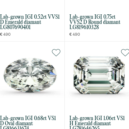
Lab-grown IGI 0.52ct VVS1
Lab-grown IGI 0.75ct
D Emerald diamant
VVS2 D Round diamant
LG807690401
LG819610328
€ 490
€ 490
Bestsellery
OBJAVIŤ
Lab-grown IGI 0.68ct VS1
Lab-grown IGI 1.06ct VS1
D Oval diamant
H Emerald diamant
LG816631674
LG781646265