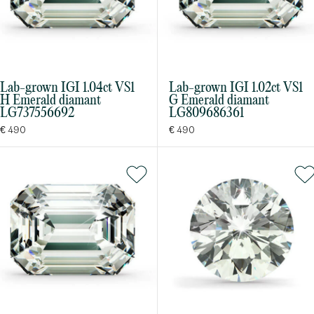
Lab-grown IGI 1.04ct VS1
Lab-grown IGI 1.02ct VS1
H Emerald diamant
G Emerald diamant
LG737556692
LG809686361
€ 490
€ 490