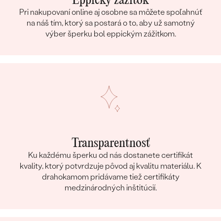
Eppický zážitok
Pri nakupovaní online aj osobne sa môžete spoľahnúť
na náš tím, ktorý sa postará o to, aby už samotný
výber šperku bol eppickým zážitkom.
Transparentnosť
Ku každému šperku od nás dostanete certifikát
kvality, ktorý potvrdzuje pôvod aj kvalitu materiálu. K
drahokamom pridávame tiež certifikáty
medzinárodných inštitúcií.