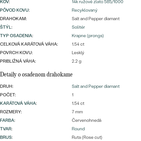
Najpredávanejšie
KOV
:
14k ružové zlato 585/1000
Najpredávanejšie
PODĽA TVARU DRAHOKAMU
PÔVOD KOVU
:
Recyklovaný
náušnice
DRAHOKAM:
Salt and Pepper diamant
NA MIERU
prstene
ŠTÝL
:
Solitér
Personalizované
TYP OSADENIA
:
Krapne (prongs)
DIAMANTY
CELKOVÁ KARÁTOVÁ VÁHA:
1.54 ct
PREZRIEŤ
prívesky
POVRCH KOVU:
Lesklý
PREZRIEŤ
PRIBLIŽNÁ VÁHA:
2.2 g
Detaily o osadenom drahokame
OBJAVIŤ
Wave kolekcia
DRUH:
Salt and Pepper diamant
POČET:
1
KARÁTOVÁ VÁHA
:
1.54 ct
ROZMERY:
7 mm
OBJAVIŤ
FARBA
:
Červenohnedá
TVAR
:
Round
BRUS
:
Ruta (Rose cut)