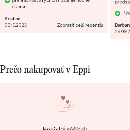
prehľadnosť a rýchlosť balenie hodné
predst
šperku
odosla
Kristína
06.10.2023
Zobraziť celú recenziu
Barbar
26.09.
Prečo nakupovať v Eppi