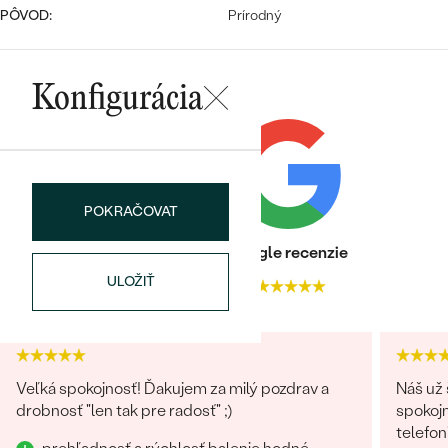
PÔVOD:
Prírodný
Konfigurácia
Bestsellery
POKRAČOVAT
Heuréka recenzie
Google recenzie
OBJAVIŤ
ULOŽIŤ
4.9
4.9
Veľká spokojnosť! Ďakujem za milý pozdrav a
Náš už 
drobnosť "len tak pre radosť" ;)
spokojn
telefon