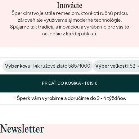
Inovácie
Šperkárstvo je stále remeslom, ktoré ctí ručnú prácu,
zároveň ale využívame aj moderné technológie.
Spájame tak tradíciu s inováciou a vyrábame pre vás to
najlepšie z každej oblasti.
Výber kovu:
14k ružové zlato 585/1000
Výber veľkosti:
52 -
PRIDAŤ DO KOŠÍKA -
1 819 €
Šperk vám vyrobíme a doručíme do 3 - 4 týždňov.
Newsletter