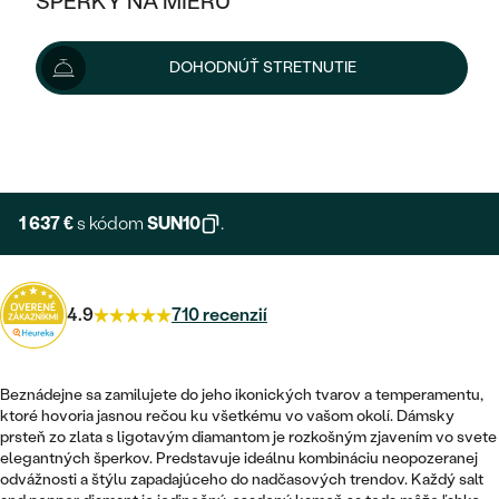
ŠPERKY NA MIERU
1 819 €
KOMBINOVANÉ ZLATO
STRIEBORNÉ
POSTRANNÉ DRAHOKAMY
ZLATÉ
VÝPREDAJ
VÝPREDAJ
Šperk vám vyrobíme a doručíme do 3 - 4 týždňov.
DOHODNÚŤ STRETNUTIE
PLATINOVÉ
HALO
PODĽA ŠTÝLU
Možnosti doručenia
STRIEBORNÉ
ŠPERKY ČO POMÁHAJÚ
PODĽA MATERIÁLU
JEDNODUCHÉ
TRI DRAHOKAMY
PLATINOVÉ
+ 273 €
PODĽA ŠTÝLU
EXPRESNÁ VÝROBA
ZLATÉ
PODĽA TYPU
BEZ KAMEŇA
NAPICHOVACIE
VINTAGE
NÁUŠNICE
STRIEBORNÉ
PODĽA ŠTÝLU
1 637 €
s kódom
SUN10
.
ETERNITY
KRUHOVÉ
SET ZÁSNUBNÉHO PRSTEŇA A
SOLITÉR
PRSTENE
PLATINOVÉ
OBRÚČOK
VYKROJENÉ
MINIMALISTICKÉ
4.9
710 recenzií
NARODENIE DIEŤAŤA
PRÍVESKY
NETRADIČNÉ
VINTAGE
PODĽA ŠTÝLU
VISIACE
PERSONALIZOVANÉ
NÁRAMKY
ETERNITY
Beznádejne sa zamilujete do jeho ikonických tvarov a temperamentu,
NETRADIČNÉ
ZOSTAVTE SI PRSTEŇ
SOLITÉR
ktoré hovoria jasnou rečou ku všetkému vo vašom okolí. Dámsky
SO ZNAMENÍM ZVEROKRUHU
SETY
prsteň zo zlata s ligotavým diamantom je rozkošným zjavením vo svete
MINIMALISTICKÉ
ZAČAŤ S PRSTEŇOM
TEPANÉ
V TVARE SRDCA
elegantných šperkov. Predstavuje ideálnu kombináciu neopozeranej
MINIMALISTICKÉ
PÁNSKE ŠPERKY
odvážnosti a štýlu zapadajúceho do nadčasových trendov. Každý salt