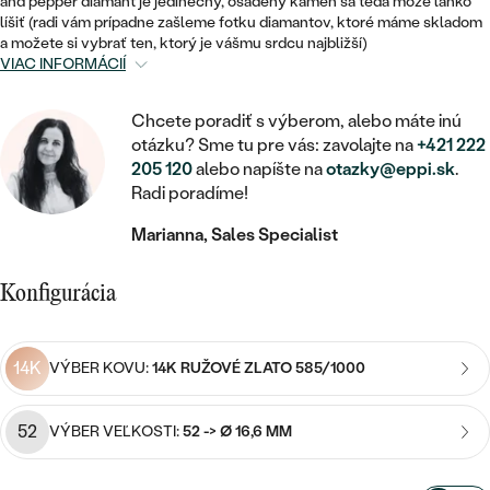
STATEMENT
and pepper diamant je jedinečný, osadený kameň sa teda môže ľahko
ZAČAŤ S DIAMANTOM
RUČNE RYTÉ
DETSKÉ
líšiť (radi vám prípadne zašleme fotku diamantov, ktoré máme skladom
MEDAILÓNY
DETSKÉ ŠPERKY
a možete si vybrať ten, ktorý je vášmu srdcu najbližší)
PEČATNÉ
ZAČAŤ S LABGROWN DIAMANTOM
S VÝPLŇOU
VIAC INFORMÁCIÍ
PIERCING
RETIAZKY
BROŠNE
PERSONALIZOVANÉ
ZAČAŤ S FAREBNÝM DIAMANTOM
SVADOBNÉ SETY
Chcete poradiť s výberom, alebo máte inú
V TVARE SRDCA
DOPLNKY
PODĽA DRAHOKAMU
otázku? Sme tu pre vás: zavolajte na
+421 222
205 120
alebo napíšte na
otazky@eppi.sk
.
PODĽA DRAHOKAMU
PODĽA DRAHOKAMU
S DIAMANTMI
PODĽA CENY
SO ZVIERATAMI
Radi poradíme!
PODĽA MATERIÁLU
S DIAMANTMI
DIAMANT
CENOVO DOSTUPNÉ
S DRAHOKAMAMI
Marianna, Sales Specialist
ZLATÉ
PODĽA DRAHOKAMU
S DRAHOKAMAMI
LAB GROWN DIAMANT
LUXUSNÉ
S PERLAMI
Konfigurácia
S DIAMANTMI
STRIEBORNÉ
S PERLAMI
MOISSANIT
S DRAHOKAMAMI
PLATINOVÉ
PODĽA CENY
14K
VÝBER KOVU:
14K RUŽOVÉ ZLATO 585/1000
FAREBNÝ DIAMANT
PODĽA CENY
CENOVO DOSTUPNÉ
S PERLAMI
52
VÝBER VEĽKOSTI:
52 -> Ø 16,6 MM
PODĽA DRAHOKAMU
ČIERNY DIAMANT
CENOVO DOSTUPNÉ
LUXUSNÉ
S DIAMANTMI
PODĽA CENY