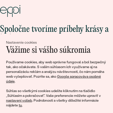
Spoločne tvoríme príbehy krásy a
lásky
Nastavenie cookies
Vážime si vášho súkromia
Pripojte sa k nám!
Používame cookies, aby web správne fungoval a bol bezpečný
tak, ako očakávate. S vaším súhlasom ich využívame aj na
personalizáciu reklám a analýzu návštevnosti, čo nám pomáha
web vylepšovať. Pozrite sa, ako
Google spracováva osobné
údaje
.
Súhlas so všetkými cookies udelíte kliknutím na tlačidlo
„Súhlasím a pokračovať". Vaše preferencie môžete upraviť v
nastavení volieb
. Podrobnosti a všetky dôležité informácie
© 2011 - 2026, Eppi.sk
nájdete
tu
.