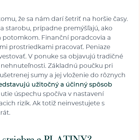
mu, že sa nám darí šetriť na horšie časy.
na starobu, prípadne premýšľajú, ako
m potomkom. Finanční poradcovia a
mi prostriedkami pracovať. Peniaze
nvestovať. V ponuke sa objavujú tradičné
d nehnuteľnosti. Základnú poučku pri
 ušetrenej sumy a jej vloženie do rôznych
edstavujú užitočný a účinný spôsob
utie úspechu spočíva v nastavení
cich rizík. Ak totiž neinvestujete s
rát.
 striebra a
PLATINY
?