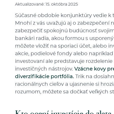
Aktualizované: 15. októbra 2025
Súčasné obdobie konjunktúry vedie k to
Mnohí z vás uvažujú aj o zabezpečení 
zabezpečiť spokojnú budúcnosť svoji
bankári radia, akou formou s usporený
môžete vložiť na sporiaci účet, alebo i
akcie, podielové fondy alebo napríkla
investovaní ale predstavuje rozdelenie
investičných nástrojov.
Vzácne kovy pr
diverzifikácie portfólia.
Trik na dosiahn
racionálnych cieľov a ujasnenie si hrozia
rozumom, môžete sa dočkať veľkých st
Kto ocení investície do zlata,