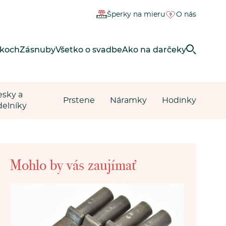
Šperky na mieru
O nás
rkoch
Zásnuby
Všetko o svadbe
Ako na darčeky
esky a
Prstene
Náramky
Hodinky
delníky
Mohlo by vás zaujímať