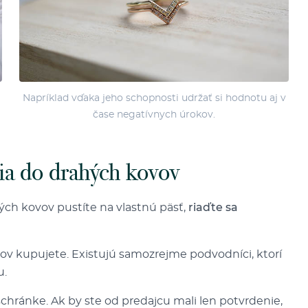
Napríklad vďaka jeho schopnosti udržať si hodnotu aj v
čase negatívnych úrokov.
ia do drahých kovov
lých kovov pustíte na vlastnú päsť,
riaďte sa
 kov kupujete. Existujú samozrejme podvodníci, ktorí
u.
j schránke. Ak by ste od predajcu mali len potvrdenie,