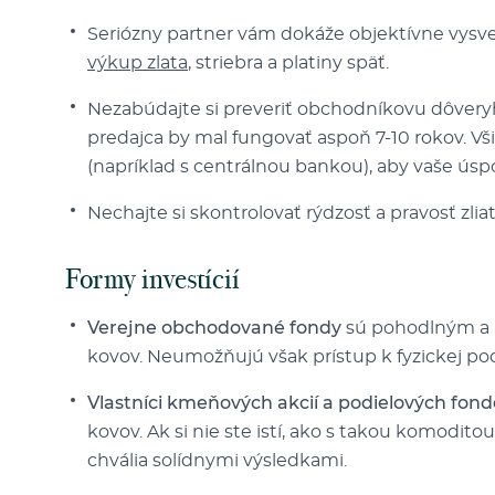
Seriózny partner vám dokáže objektívne vysvet
výkup zlata
, striebra a platiny späť.
Nezabúdajte si preveriť obchodníkovu dôveryho
predajca by mal fungovať aspoň 7-10 rokov. Vš
(napríklad s centrálnou bankou), aby vaše úspo
Nechajte si skontrolovať rýdzosť a pravosť zliat
Formy investícií
Verejne obchodované fondy
sú pohodlným a l
kovov. Neumožňujú však prístup k fyzickej pod
Vlastníci kmeňových akcií a podielových fon
kovov. Ak si nie ste istí, ako s takou komodito
chvália solídnymi výsledkami.