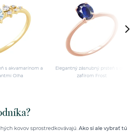
eň s akvamarínom a
Elegantný zásnubný prsteň s oval
ntmi Olha
zafírom Frost
odníka?
drahých kovov sprostredkovávajú.
Ako si ale vybrať tú