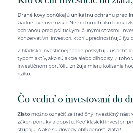
Drahé kovy ponúkajú unikátnu ochranu pred inf
žiadne úverové riziko. Nemožno ich ako bankovky
ochranou pred politickými či inými otrasmi. Invest
konzervatívni investori, ktorí uprednostňujú fyzi
Z hľadiska investičnej teórie poskytujú ušľachti
typom aktív, ako sú akcie alebo dlhopisy. Z toho
investičnom portfóliu znižuje mieru kolísania h
riziko.
Čo vedieť o investovaní do d
Zlato
možno označiť za tradičný investičný nástr
zákon ponuky a dopytu. Keď klasickí investori pr
stúpajú. A aké sú dôvody obľúbenosti zlata?