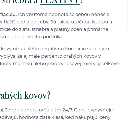
láciou.
Ich vnútorná hodnota so sebou nenesie
 tlačiť podľa potreby. Sú tak skutočnou istotou a
ície do zlata, striebra a platiny ocenia primárne
ckú podobu svojho portfólia.
lé kovy nízku alebo negatívnu koreláciu voči iným
 vyplýva, že aj malé percento drahých kovov v
odnoty majetku alebo jeho výnosovej miery aj celkové
rahých kovov?
oj. Jeho hodnotu určuje trh 24/7. Cenu ovplyvňuje
edávajú, hodnota zlata klesá, keď nakupujú, ceny