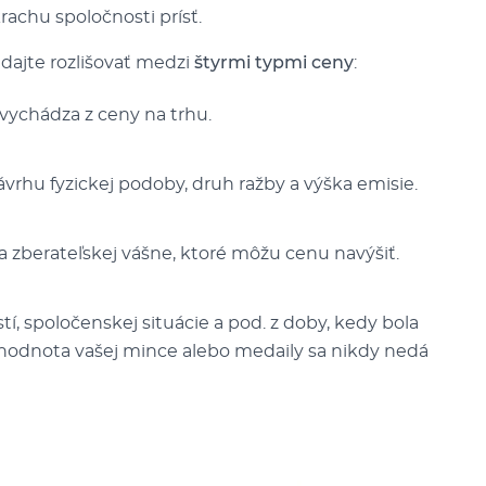
krachu spoločnosti prísť.
dajte rozlišovať medzi
štyrmi typmi ceny
:
ychádza z ceny na trhu.
rhu fyzickej podoby, druh ražby a výška emisie.
 zberateľskej vášne, ktoré môžu cenu navýšiť.
í, spoločenskej situácie a pod. z doby, kedy bola
 hodnota vašej mince alebo medaily sa nikdy nedá