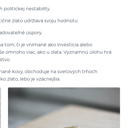
olitickej nestability.
tičné zlato udržiava svoju hodnotu.
ladovateľné úspory.
a tom, či je vnímané ako investícia alebo
íše omnoho viac, ako u zlata. Významnú úlohu hrá
stvo.
nané kovy, obchoduje na svetových trhoch
 zlato, lebo je vzácnejšia.