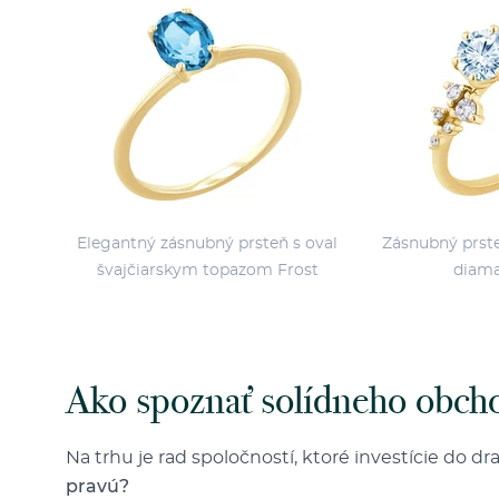
Elegantný zásnubný prsteň s oval
Zásnubný prst
švajčiarskym topazom Frost
diama
Ako spoznať solídneho obch
Na trhu je rad spoločností, ktoré investície do 
pravú?