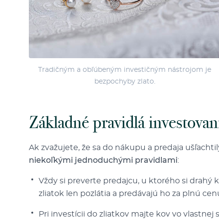
Tradičným a obľúbeným investičným nástrojom je
bezpochyby zlato.
Základné pravidlá investovan
Ak zvažujete, že sa do nákupu a predaja ušľachti
niekoľkými jednoduchými pravidlami
:
Vždy si preverte predajcu, u ktorého si drahý
zliatok len pozlátia a predávajú ho za plnú cen
Pri investícii do zliatkov majte kov vo vlastne