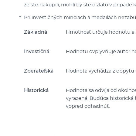
že ste nakúpili, mohli by ste o zlato v prípade 
Pri investičných minciach a medailách nezabú
Základná
Hmotnosť určuje hodnotu a v
Investičná
Hodnotu ovplyvňuje autor náv
Zberateľská
Hodnota vychádza z dopytu a
Historická
Hodnota sa odvíja od okolnost
vyrazená. Budúca historická
vopred odhadnúť.