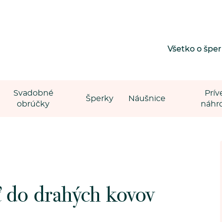
Všetko o špe
Svadobné
Prív
Šperky
Náušnice
obrúčky
náhr
ť do drahých kovov