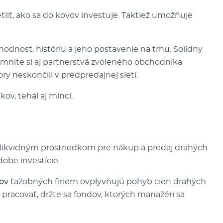
liť, ako sa do kovov investuje. Taktiež umožňuje
dnosť, históriu a jeho postavenie na trhu. Solídny
imnite si aj partnerstvá zvoleného obchodníka
ry neskončili v predpredajnej sieti.
kov, tehál aj mincí.
ikvidným prostriedkom pre nákup a predaj drahých
obe investície.
dov
ťažobných firiem ovplyvňujú pohyb cien drahých
u pracovať, držte sa fondov, ktorých manažéri sa