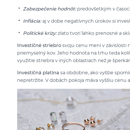
Zabezpečenie hodnôt:
predovšetkým v časoch p
Inflácia:
aj v dobe negatívnych úrokov si inves
Politické krízy:
zlato tvorí ľahko prenosné a sk
Investičné striebro
svoju cenu mení v závislosti n
priemyselný kov. Jeho hodnota na trhu teda kol
využitie striebra v iných oblastiach než je šperkár
Investičná platina
sa obdobne, ako vyššie spomí
nepretržite. V dobách pokoja máva vyššiu cenu ako