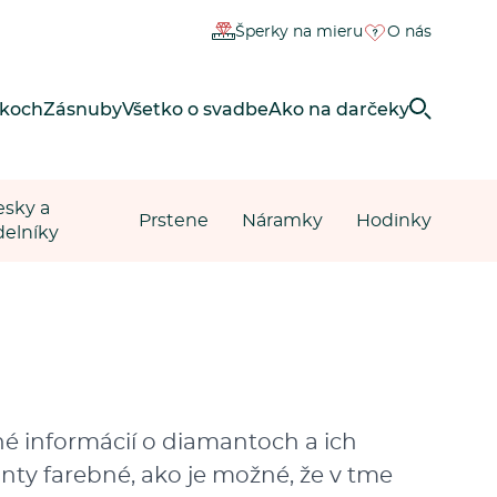
Šperky na mieru
O nás
rkoch
Zásnuby
Všetko o svadbe
Ako na darčeky
esky a
Prstene
Náramky
Hodinky
delníky
lné informácií o diamantoch a ich
amanty farebné, ako je možné, že v tme