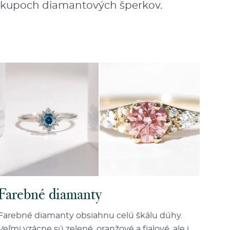
i nákupoch diamantových šperkov.
Farebné diamanty
Farebné diamanty obsiahnu celú škálu dúhy.
Veľmi vzácne sú zelené, oranžové a fialové, ale i