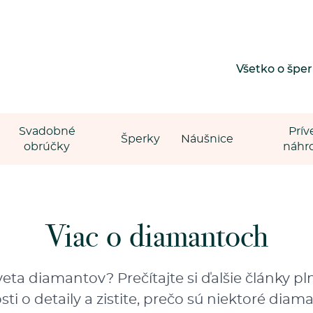
Všetko o špe
Svadobné
Prív
Šperky
Náušnice
obrúčky
náhr
Viac o diamantoch
eta diamantov? Prečítajte si ďalšie články p
osti o detaily a zistite, prečo sú niektoré di