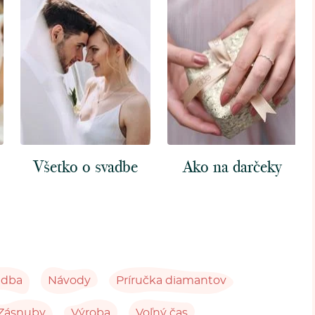
Všetko o svadbe
Ako na darčeky
adba
Návody
Príručka diamantov
Zásnuby
Výroba
Voľný čas