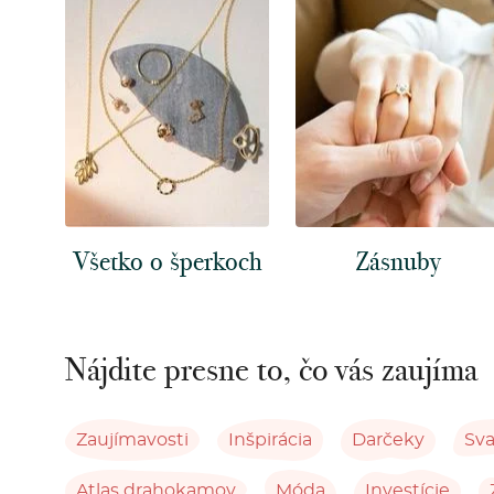
Všetko o šperkoch
Zásnuby
Nájdite presne to, čo vás zaujíma
Zaujímavosti
Inšpirácia
Darčeky
Sv
Atlas drahokamov
Móda
Investície