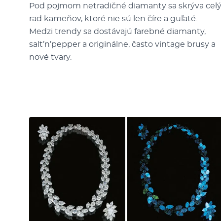
Pod pojmom netradičné diamanty sa skrýva cel
rad kameňov, ktoré nie sú len číre a guľaté.
Medzi trendy sa dostávajú farebné diamanty,
salt’n’pepper a originálne, často vintage brusy a
nové tvary.