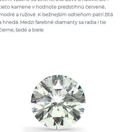
tieto kamene v hodnote predstihnú červené,
modré a ružové. K bežnejším odtieňom patrí žltá
a hnedá. Medzi farebné diamanty sa radia i tie
čierne, šedé a biele.