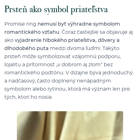
Prsteň ako symbol priateľstva
Promise ring
nemusí byť výhradne symbolom
romantického vzťahu
. Čoraz častejšie sa objavuje aj
ako
vyjadrenie hlbokého priateľstva, dôvery a
dlhodobého puta
medzi dvoma ľuďmi. Takýto
prsteň môže symbolizovať vzájomnú podporu,
lojalitu a prítomnosť „v dobrom aj zlom“ bez
romantického podtónu. V dizajne býva jednoduchý
a nadčasový, často doplnený nenápadným
symbolom alebo rytinou, ktorá má význam len pre
tých, ktorí ho nosia.