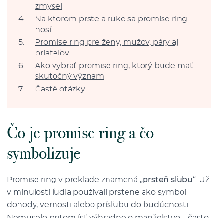
zmysel
Na ktorom prste a ruke sa promise ring
nosí
Promise ring pre ženy, mužov, páry aj
priateľov
Ako vybrať promise ring, ktorý bude mať
skutočný význam
Časté otázky
Čo je promise ring a čo
symbolizuje
Promise ring v preklade znamená „
prsteň sľubu
“. Už
v minulosti ľudia používali prstene ako symbol
dohody, vernosti alebo prísľubu do budúcnosti.
Nemuselo pritom ísť výhradne o manželstvo – často