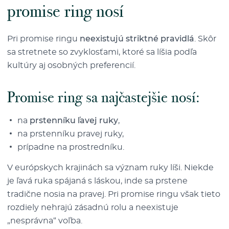
promise ring nosí
Pri promise ringu
neexistujú striktné pravidlá
. Skôr
sa stretnete so zvyklosťami, ktoré sa líšia podľa
kultúry aj osobných preferencií.
Promise ring sa najčastejšie nosí:
na
prstenníku ľavej ruky
,
na prstenníku pravej ruky,
prípadne na prostredníku.
V európskych krajinách sa význam ruky líši. Niekde
je ľavá ruka spájaná s láskou, inde sa prstene
tradične nosia na pravej. Pri promise ringu však tieto
rozdiely nehrajú zásadnú rolu a neexistuje
„nesprávna“ voľba.