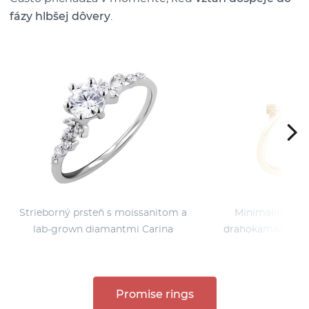
fázy hlbšej dôvery
.
Strieborný prsteň s moissanitom a
Minimalistický 
lab-grown diamantmi Carina
drahokamami pod
Ryo
Promise rings