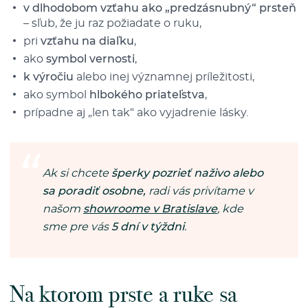
v dlhodobom vzťahu ako „predzásnubný“ prsteň
– sľub, že ju raz požiadate o ruku,
pri
vzťahu na diaľku
,
ako
symbol vernosti
,
k výročiu
alebo inej významnej príležitosti,
ako symbol
hlbokého priateľstva
,
prípadne aj „len tak“ ako vyjadrenie lásky.
Ak si chcete
šperky pozrieť naživo alebo
sa poradiť osobne,
radi vás privítame v
našom
showroome v Bratislave
, kde
sme pre vás
5 dní v týždni
.
Na ktorom prste a ruke sa