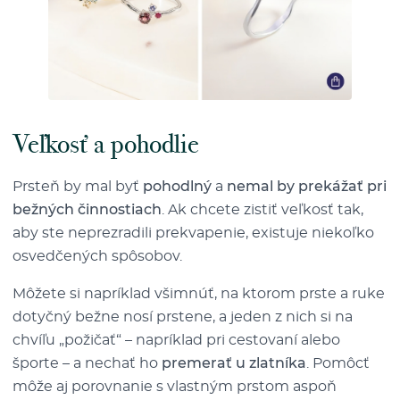
Veľkosť a pohodlie
Prsteň by mal byť
pohodlný
a
nemal by prekážať pri
bežných činnostiach
. Ak chcete zistiť veľkosť tak,
aby ste neprezradili prekvapenie, existuje niekoľko
osvedčených spôsobov.
Môžete si napríklad všimnúť, na ktorom prste a ruke
dotyčný bežne nosí prstene, a jeden z nich si na
chvíľu „požičať“ – napríklad pri cestovaní alebo
športe – a nechať ho
premerať u zlatníka
. Pomôcť
môže aj porovnanie s vlastným prstom aspoň