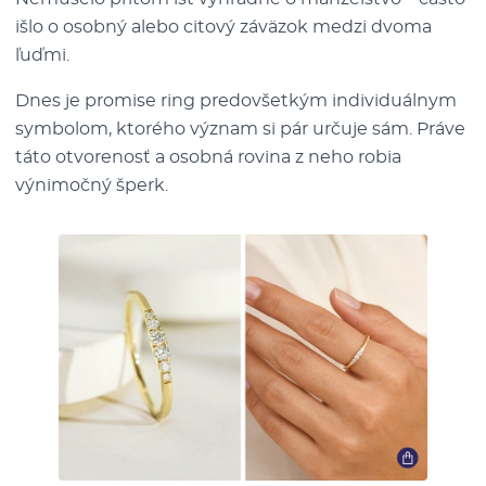
išlo o osobný alebo citový záväzok medzi dvoma
ľuďmi.
Dnes je promise ring predovšetkým individuálnym
symbolom, ktorého význam si pár určuje sám. Práve
táto otvorenosť a osobná rovina z neho robia
výnimočný šperk.