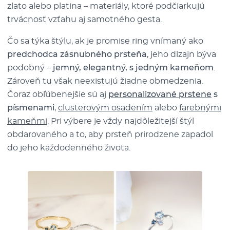
zlato alebo platina – materiály, ktoré podčiarkujú
trvácnosť vzťahu aj samotného gesta.
Čo sa týka štýlu, ak je promise ring vnímaný ako
predchodca zásnubného prsteňa
, jeho dizajn býva
podobný –
jemný, elegantný, s jedným kameňom
.
Zároveň tu však neexistujú žiadne obmedzenia.
Čoraz obľúbenejšie sú aj
personalizované prstene
s
písmenami
,
clusterovým osadením
alebo
farebnými
kameňmi
. Pri výbere je vždy najdôležitejší štýl
obdarovaného a to, aby prsteň prirodzene zapadol
do jeho každodenného života.