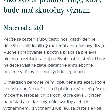
bude mať skutočný význam
Materiál a štýl
Keďže sa prsteň sľubu často nosí každý deň, je
dôležité zvoliť
kvalitný materiál a nadčasový dizajn
.
Ručné spracovanie a poctivá práca
sa prejavia
nielen na vzhľade, ale aj na životnosti prsteňa. U nás
nájdete kvalitné
zlaté
,
platinové
aj strieborné
prstene v rôznych cenových kategóriách.
U mladších párov je veľmi obľúbené
striebro
, ktoré
je dostupnejšie než zlato či platina a zároveň pôsobí
moderne. Naopak pri pároch, ktoré dávajú prsteň
napríklad ako
dar k výročiu svadby
alebo k
významnému životnému jubileu, sa častejšie volí