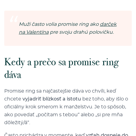
Muži často volia promise ring ako
darček
na Valentína
pre svoju drahú polovičku.
Kedy a prečo sa promise ring
dáva
Promise ring sa najčastejšie dáva vo chvíli, keď
chcete
vyjadriť blízkosť a istotu
bez toho, aby išlo o
oficiálny krok smerom k manželstvu. Je to spôsob,
ako povedať „počítam s tebou“ alebo „si pre mňa
dôležitý/á“.
Často prichádza v momente, keď
vzťah dospeje do