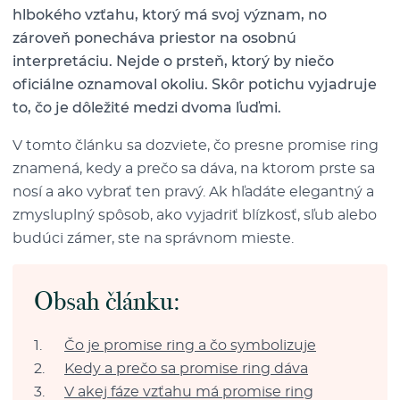
hlbokého vzťahu, ktorý má svoj význam, no
zároveň ponecháva priestor na osobnú
interpretáciu. Nejde o prsteň, ktorý by niečo
oficiálne oznamoval okoliu. Skôr potichu vyjadruje
to, čo je dôležité medzi dvoma ľuďmi.
V tomto článku sa dozviete, čo presne promise ring
znamená, kedy a prečo sa dáva, na ktorom prste sa
nosí a ako vybrať ten pravý. Ak hľadáte elegantný a
zmysluplný spôsob, ako vyjadriť blízkosť, sľub alebo
budúci zámer, ste na správnom mieste.
Obsah článku:
Čo je promise ring a čo symbolizuje
Kedy a prečo sa promise ring dáva
V akej fáze vzťahu má promise ring